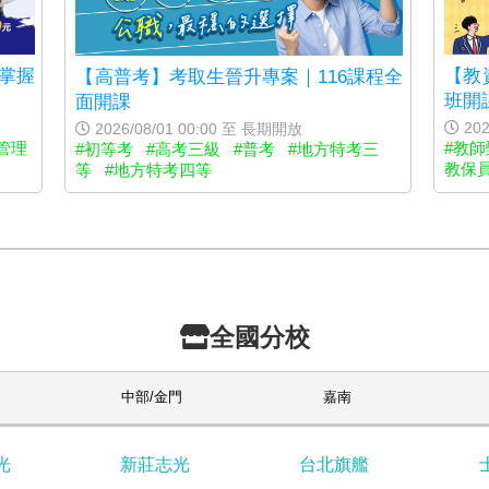
｜掌握
【教
【高普考】考取生晉升專案｜116課程全
班開
面開課
202
2026/08/01 00:00 至 長期開放
管理
#教師
#初等考
#高考三級
#普考
#地方特考三
教保
等
#地方特考四等
全國分校
中部/金門
嘉南
光
新莊志光
台北旗艦