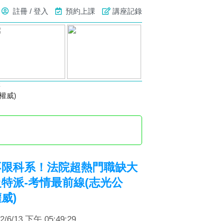
註冊 / 登入
預約上課
講座記錄
號
權威)
不限科系！法院超熱門職缺大
特派-考情最前線(志光公
威)
6/13 下午 05:49:29