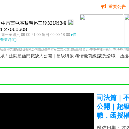
重要公告
台中市西屯區黎明路三段321號3樓
4-27060608
週一至週六 09:00-21:00 週日 09:00-18:00
(假
營業時間)
智基科技開發股份有限公司附設臺中市私立志光文理短期補習班-中市教社字第1070014003
系！法院超熱門職缺大公開｜超級特派-考情最前線(志光公職．函授
司法篇｜
公開｜超級
職．函授權
發佈日期：2022/