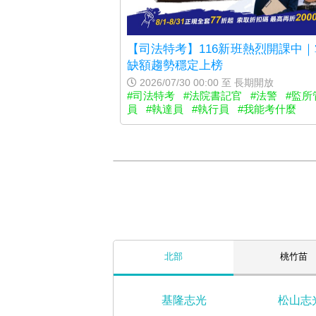
【司法特考】116新班熱烈開課中
缺額趨勢穩定上榜
2026/07/30 00:00 至 長期開放
#司法特考
#法院書記官
#法警
#監所
員
#執達員
#執行員
#我能考什麼
北部
桃竹苗
基隆志光
松山志