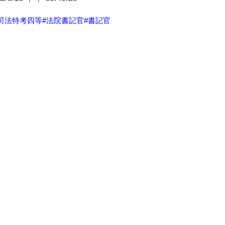
#司法特考四等
#法院書記官
#書記官