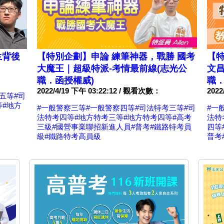
生背後
【特別企劃】申論 練筆神器，戰勝 國考
【特
大魔王｜超級特派-考情最前線(志光公
文昌
職．函授權威)
職．
2022/4/19 下午 03:22:12 / 觀看次數：
202
五等
#司
等
#地方
#一般警察三等
#一般警察四等
#司法特考三等
#司
#一
法特考四等
#地方特考三等
#地方特考四等
#高考
法特
三級
#國營事業聯招新進人員
#普考
#鐵路特考員
四等
級
#鐵路特考高員級
普考