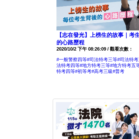
【志在發光】上榜生的故事｜考
的心路歷程
2020/10/2 下午 08:26:09 / 觀看次數：
#一般警察四等
#司法特考三等
#司法特考
法特考四等
#地方特考三等
#地方特考五
特考四等
#初等考
#高考三級
#普考