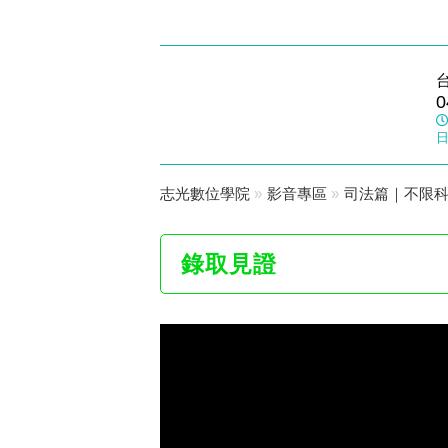
逢甲志光
0
數位學院
日
志光數位學院
»
影音專區
»
司法篇｜不限科
錄取見證