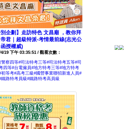
別企劃】走訪特色 文昌廟 ，教你拜
帝君｜超級特派-考情最前線(志光公
函授權威)
2/4/19 下午 03:35:51 / 觀看次數：
般警察四等
#司法特考三等
#司法特考五等
#司
考四等
#台電僱員
#地方特考三等
#地方特考
#初等考
#高考三級
#國營事業聯招新進人員
#
#鐵路特考員級
#鐵路特考高員級