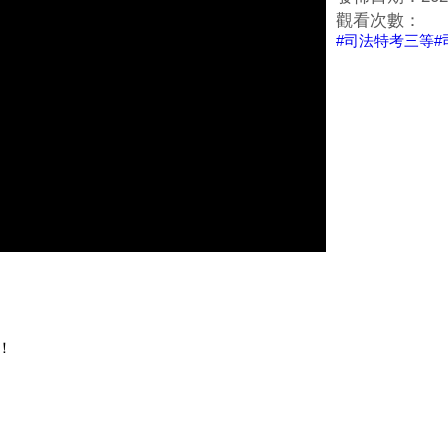
觀看次數：
#司法特考三等
！