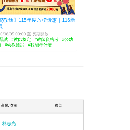
資教甄】115年度放榜優惠｜116新
課
6/08/05 00:00 至 長期開放
甄試
#教師檢定
#教師資格考
#公幼
員
#幼教甄試
#我能考什麼
高屏/澎湖
東部
士林志光