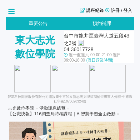
講座紀錄
註冊 / 登入
重要公告
預約補課
台中市龍井區臺灣大道五段43
東大志光
之3號
04-36017728
數位學院
週一至週六 09:00-21:00 週日
09:00-18:00
(假日營業時間)
智基科技開發股份有限公司附設臺中市私立新志光文理短期補習班東大分班-中市教
社字第1070020324號
志光數位學院
»
活動訊息總覽
»
【公職快報】116調查局特考課程｜AI智慧學習全面啟動
»