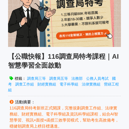
【公職快報】116調查局特考課程｜AI
智慧學習全面啟動
標籤：
調查局三等
調查局五等
法務部
公務人員考試
國
考
調查工作組
財經實務組
電子科學組
法律實務組
營繕工程
組
活動摘要：
116調查局特考新班正式開課，完整規劃調查工作組、法律實
務組、財經實務組、電子科學組及資訊科學組課程，結合AI智
慧學習、視訊×面授×函授三效學習模式，幫助考生高效備考，
穩健朝調查局上榜目標邁進。