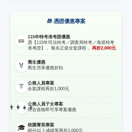
🎁 憑證優惠專案
115年特考准考證優惠
🎫
憑【115年司法特考／調查局特考／海巡特考
准考證】， 報名正規全套課程，
再折2,000元
舊生優惠
🏅
舊生另享優惠折扣
公務人員專案
👔
全套課程再折1,000元
公務人員子女專案
👨‍👩‍👧‍👦
符合資格即可享專案優惠
校園菁英專案
🎓
85分以上成績單再折1,000元