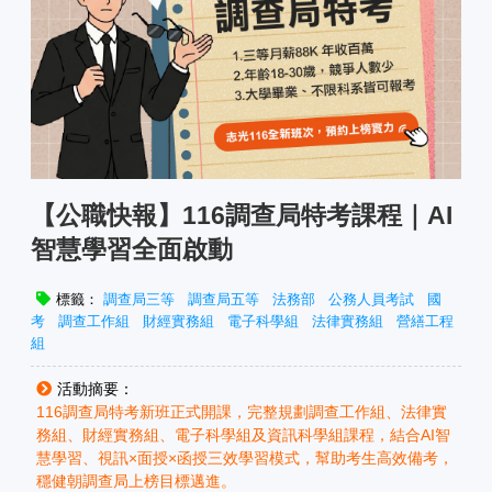
【公職快報】116調查局特考課程｜AI
智慧學習全面啟動
標籤：
調查局三等
調查局五等
法務部
公務人員考試
國
考
調查工作組
財經實務組
電子科學組
法律實務組
營繕工程
組
活動摘要：
116調查局特考新班正式開課，完整規劃調查工作組、法律實
務組、財經實務組、電子科學組及資訊科學組課程，結合AI智
慧學習、視訊×面授×函授三效學習模式，幫助考生高效備考，
穩健朝調查局上榜目標邁進。