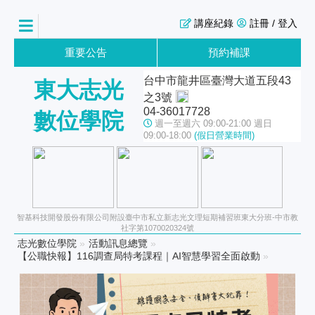
講座紀錄
註冊 / 登入
重要公告
預約補課
台中市龍井區臺灣大道五段43
東大志光
之3號
04-36017728
數位學院
週一至週六 09:00-21:00 週日
09:00-18:00
(假日營業時間)
智基科技開發股份有限公司附設臺中市私立新志光文理短期補習班東大分班-中市教
社字第1070020324號
志光數位學院
»
活動訊息總覽
»
【公職快報】116調查局特考課程｜AI智慧學習全面啟動
»