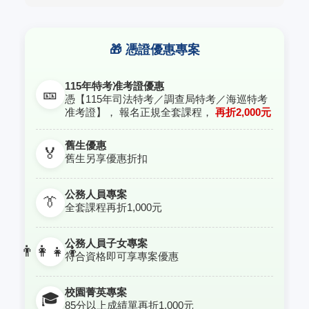
🎁 憑證優惠專案
115年特考准考證優惠
🎫
憑【115年司法特考／調查局特考／海巡特考
准考證】， 報名正規全套課程，
再折2,000元
舊生優惠
🏅
舊生另享優惠折扣
公務人員專案
👔
全套課程再折1,000元
公務人員子女專案
👨‍👩‍👧‍👦
符合資格即可享專案優惠
校園菁英專案
🎓
85分以上成績單再折1,000元