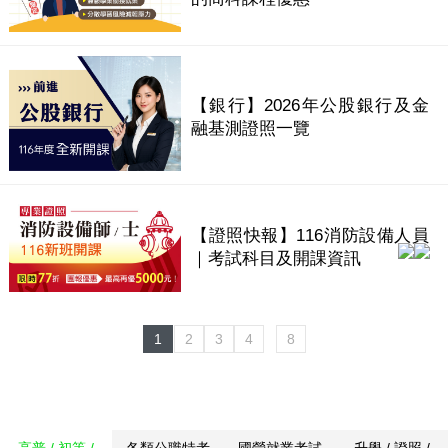
【銀行】2026年公股銀行及金
融基測證照一覽
【證照快報】116消防設備人員
｜考試科目及開課資訊
1
2
3
4
8