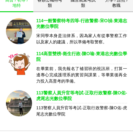
高普 / 初等 /
各類公職特考
國營就業考試
升學 / 證照 /
地特
類
類
教職
114一般警察特考四等-行政警察-宋O禎-東港志
光數位學院
宋同學本身是法律系，因為家人有從事警察工作
以及家人的建議，所以準備考取警察。
114高普雙榜-衛生行政-陳O瑜-東港志光數位學
院
在畢業前，我先報名了補習班的視訊班，打算一
邊專心完成護理系的實習與課業，等畢業後再全
力投入高普考的準備。
113警察人員升官等考試-正取行政警察-陳O佑-
虎尾志光數位學院
113警察人員升官等考試-正取行政警察-陳O佑-虎
尾志光數位學院