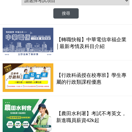
【轉職快報】中華電信幸福企業
│最新考情及科目介紹
【行政科函授在校專班】學生專
屬的行政類課程優惠
【農田水利署】考試不考英文，
新進職員薪資42k起