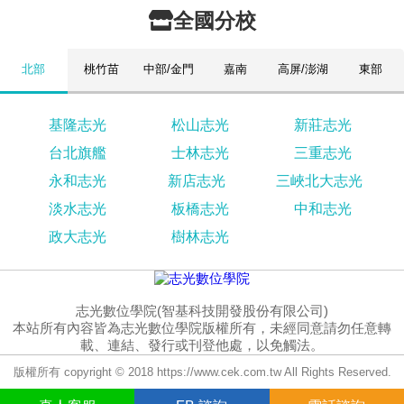
全國分校
北部
桃竹苗
中部/金門
嘉南
高屏/澎湖
東部
基隆志光
松山志光
新莊志光
台北旗艦
士林志光
三重志光
永和志光
新店志光
三峽北大志光
淡水志光
板橋志光
中和志光
政大志光
樹林志光
志光數位學院(智基科技開發股份有限公司)
本站所有內容皆為志光數位學院版權所有，未經同意請勿任意轉
載、連結、發行或刊登他處，以免觸法。
版權所有 copyright © 2018 https://www.cek.com.tw All Rights Reserved.