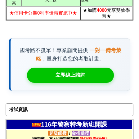
惠
★加購
4000
元享雙效學
★信用卡分期0利率優惠實施中★
習★
國考路不孤單！專業顧問提供
一對一備考策
略
，量身打造您的考取計畫。
立即線上諮詢
考試資訊
116年警察特考新班開課
超級函授
/
金榜函授
加強班、高分加強班課程
升級觀看兩年!