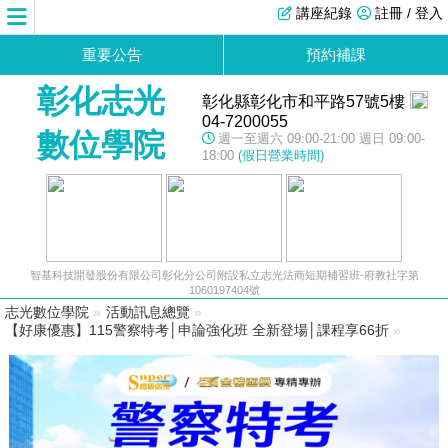
講座紀錄
註冊 / 登入
重要公告
預約補課
彰化志光
彰化縣彰化市和平路57號5樓
04-7200055
數位學院
週一至週六 09:00-21:00 週日 09:00-
18:00
(假日營業時間)
智基科技開發股份有限公司彰化分公司附設私立志光法商短期補習班-府教社字第
1060197404號
志光數位學院
»
活動訊息總覽
»
【好康優惠】115警察特考│申論強化班 全新登場│課程享66折
»