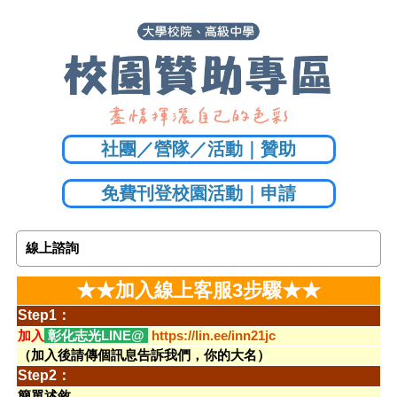
社團／營隊／活動｜贊助
免費刊登校園活動｜申請
線上諮詢
★★加入線上客服3步驟★★
Step1：
加入
彰化志光LINE@
https://lin.ee/inn21jc
（加入後請傳個訊息告訴我們，你的大名）
Step2：
簡單述敘