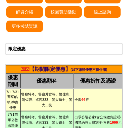
師資介紹
校園贊助活動
線上諮詢
更多考試資訊
限定優惠
【
期間限定優惠】
(以下憑證優惠不得併用)
優惠
優惠類科
優惠折扣及憑證
期間
7/1-7/31
警察特考、警察升官等、警佐班、
警察(內
消佐班、巡官333、警大碩士、警
全套
66
折
軌)專案
大二技
優惠
7/31前
警察特考、警察升官等、警佐班、
出示公級公家(含公保繳費證明/
軍公教
消佐班、巡官333、警大碩士、警
國營約聘人員)證件再折
1000
元
憑證優
大二技
優惠