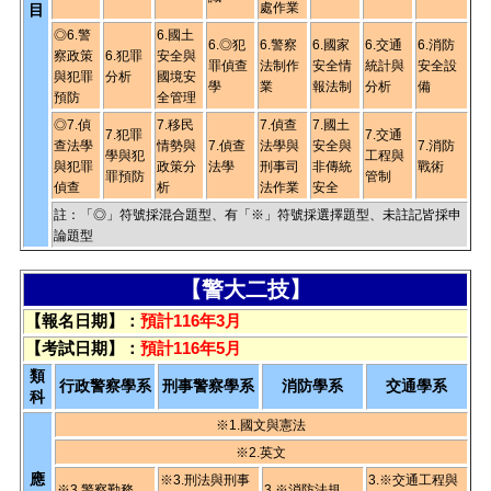
處作業
目
◎6.警
6.國土
6.◎犯
6.警察
6.國家
6.交通
6.消防
察政策
6.犯罪
安全與
罪偵查
法制作
安全情
統計與
安全設
與犯罪
分析
國境安
學
業
報法制
分析
備
預防
全管理
◎7.偵
7.移民
7.偵查
7.國土
7.犯罪
7.交通
查法學
情勢與
7.偵查
法學與
安全與
7.消防
學與犯
工程與
與犯罪
政策分
法學
刑事司
非傳統
戰術
罪預防
管制
偵查
析
法作業
安全
註：「◎」符號採混合題型、有「※」符號採選擇題型、未註記皆採申
論題型
【警大二技】
【報名日期】：
預計116年3月
【考試日期】：
預計116年5月
類
行政警察學系
刑事警察學系
消防學系
交通學系
科
※1.國文與憲法
※2.英文
應
※3.刑法與刑事
3.※交通工程與
※3.警察勤務
3.※消防法規