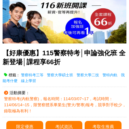
【好康優惠】115警察特考│申論強化班 全
新登場│課程享66折
標籤：
警察特考三等
警察大學碩士班
警察大學二技
警特內軌
我
能考什麼
線上學習
活動摘要：
警察特考(內軌警察)，報名時間：114/03/07~17，考試時間：
114/06/14~15，限警察體系畢業生(警大/警專)報考，競爭對手較少，
錄取極為有利！
限定優惠
考試資訊
考取生推薦