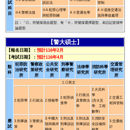
試
訴訟法
管制
科
※4.犯罪心理學
4.※道路交通法
※4.警察法規
4.※普通化學
目
與犯罪剖繪
規與事故處理
註：「◎」符號採混合題型、有「※」符號採選擇題型、未註記皆採申
論題型
【警大碩士】
【報名日期】：
預計116年2月
【考試日期】：
預計116年4月
犯罪防
警察政
公共安
刑事警
交通管
類
法律學
消防科學
治研究
策研究
全研究
察研究
理研究
科
研究所
研究所
所
所
所
所
所
1.◎英文
2.火災科
2.行政法
學
2.犯罪偵
2.交通工
2.犯罪學
2.行政法
2.情報學
及警察法
(含火災
查學
程與管制
學
學、工程
數學)
3.中國大
3.刑法及
3.刑法及
3.消防安
應
3.刑事政
3.警察法
3.交通統
陸與兩岸
刑事訴訟
刑事訴訟
全設備與
試
策
學
計
關係
法
法
檢查