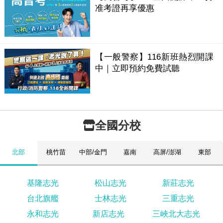
准考證再享優惠
【一般警察】116新班熱烈開課
中｜立即預約免費試聽
全國分校
北部
桃竹苗
中部/金門
嘉南
高屏/澎湖
東部
基隆志光
松山志光
新莊志光
台北旗艦
士林志光
三重志光
永和志光
新店志光
三峽北大志光