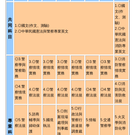
1.◎國
文(作
文、測
共
驗)
同
1.◎國文(作文、測驗)
2.◎中
科
2.◎中華民國憲法與警察專業英文
華民國
目
憲法與
消防專
業英文
◎3.警
3.◎消
3.◎警
3.◎警
3.◎警
3.◎警
◎3.警
◎3.警
察學與
防警察
察情境
察情境
察情境
察情境
察
情境
察
情境
警察勤
情境實
實務
實務
實務
實務
實務
實務
務
務
4.◎消
◎4.警
4.◎警
4.◎警
4.◎警
4.◎警
◎4.警
◎4.警
防與災
察情境
察法規
察法規
察法規
察法規
察法規
察法規
害防救
實務
法規
5.◎行
5.◎刑
5.諮商
政法與
案現場
5.火災
◎5.警
輔導與
5.國境
警察行
5.情報
5.交通
專
處理與
學與消
察法規
婦幼保
執法
政違規
學
警察學
業
刑事鑑
防化學
護
調查裁
科
識