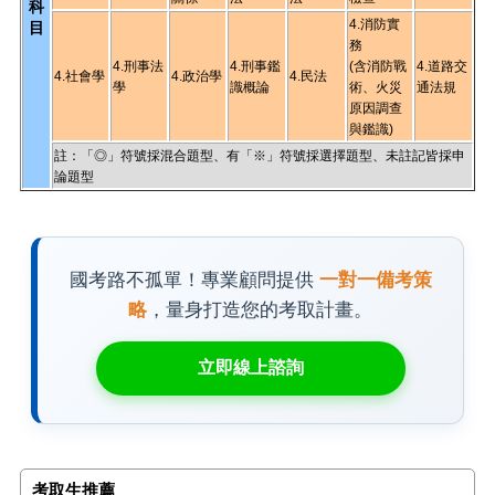
科
4.消防實
目
務
4.刑事法
4.刑事鑑
(含消防戰
4.道路交
4.社會學
4.政治學
4.民法
學
識概論
術、火災
通法規
原因調查
與鑑識)
註：「◎」符號採混合題型、有「※」符號採選擇題型、未註記皆採申
論題型
國考路不孤單！專業顧問提供
一對一備考策
略
，量身打造您的考取計畫。
立即線上諮詢
考取生推薦