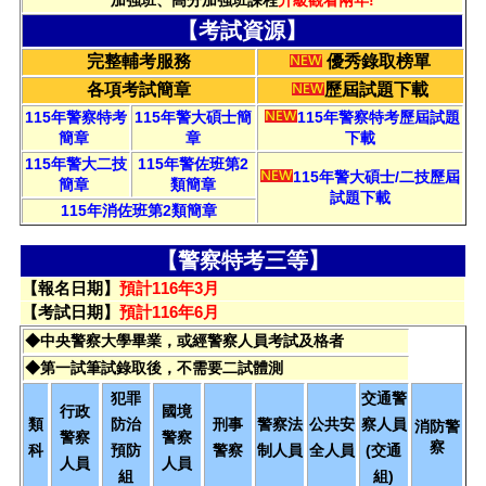
【考試資源】
完整輔考服務
優秀錄取榜單
各項考試簡章
歷屆試題下載
115年警察特考
115年警大碩士簡
115年警察特考歷屆試題
簡章
章
下載
115年警大二技
115年警佐班第2
115年警大碩士/二技歷屆
簡章
類簡章
試題下載
115年消佐班第2類簡章
【警察特考三等】
【報名日期】
預計116年3月
【考試日期】
預計116年6月
◆中央警察大學畢業，或經警察人員考試及格者
◆第一試筆試錄取後，不需要二試體測
犯罪
交通警
行政
國境
類
防治
刑事
警察法
公共安
察人員
消防警
警察
警察
察
科
預防
警察
制人員
全人員
(交通
人員
人員
組
組)