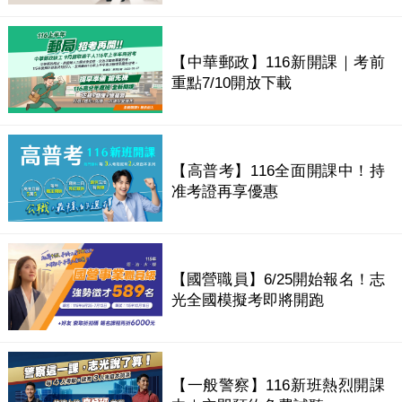
【中華郵政】116新開課｜考前
重點7/10開放下載
【高普考】116全面開課中！持
准考證再享優惠
【國營職員】6/25開始報名！志
光全國模擬考即將開跑
【一般警察】116新班熱烈開課