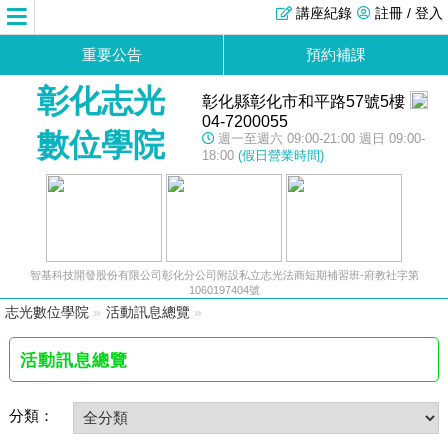
講座紀錄
註冊 / 登入
重要公告
預約補課
彰化志光
彰化縣彰化市和平路57號5樓
04-7200055
數位學院
週一至週六 09:00-21:00 週日 09:00-
18:00
(假日營業時間)
智基科技開發股份有限公司彰化分公司附設私立志光法商短期補習班-府教社字第
1060197404號
志光數位學院
»
活動訊息總覽
»
活動訊息總覽
分類：