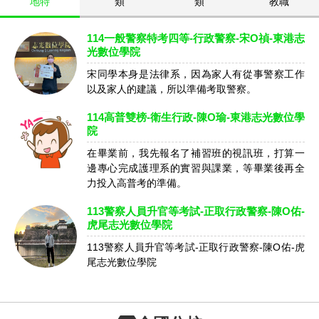
地特
類
類
教職
114一般警察特考四等-行政警察-宋O禎-東港志
光數位學院
宋同學本身是法律系，因為家人有從事警察工作
以及家人的建議，所以準備考取警察。
114高普雙榜-衛生行政-陳O瑜-東港志光數位學
院
在畢業前，我先報名了補習班的視訊班，打算一
邊專心完成護理系的實習與課業，等畢業後再全
力投入高普考的準備。
113警察人員升官等考試-正取行政警察-陳O佑-
虎尾志光數位學院
113警察人員升官等考試-正取行政警察-陳O佑-虎
尾志光數位學院