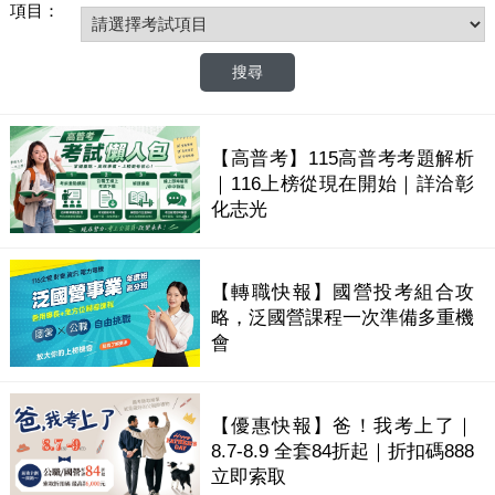
項目：
【高普考】115高普考考題解析
｜116上榜從現在開始｜詳洽彰
化志光
【轉職快報】國營投考組合攻
略，泛國營課程一次準備多重機
會
【優惠快報】爸！我考上了｜
8.7-8.9 全套84折起｜折扣碼888
立即索取