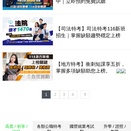
中｜立即預約免費試聽
【司法特考】司法特考116新班
招生｜掌握缺額趨勢穩定上榜
【地方特考】衝刺短課享五折，
掌握多項缺額助您上榜。
1
2
3
4
9
高普 / 初等 /
各類公職特考
國營就業考試
升學 / 證照 /