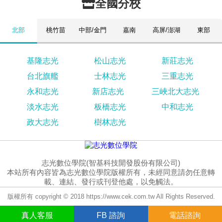
全國分校
北部
桃竹苗
中部/金門
嘉南
高屏/澎湖
東部
基隆志光
松山志光
新莊志光
台北旗艦
士林志光
三重志光
永和志光
新店志光
三峽北大志光
淡水志光
板橋志光
中和志光
政大志光
樹林志光
志光數位學院(智基科技開發股份有限公司)
本站所有內容皆為志光數位學院版權所有，未經同意請勿任意轉
載、連結、發行或刊登他處，以免觸法。
版權所有 copyright © 2018 https://www.cek.com.tw All Rights Reserved.
真人
客服
FB
諮詢
電話諮詢