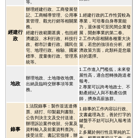
等。
辦理經建行政、工商發展登
記、工商輔導管理、公用事
1.經建行政的工作性質較為
業管理、觀光行銷等相關業
專業，可培養自身專業能
務。
力，退休後可至民間企業發
經建行
經建行政範圍甚廣，包括經
展，開創事業的第二春。
政
濟建設、水利行政、科技行
2.工作內容相關各種重大決
政、都市計畫行政、國民住
策，若您的強項在分析、經
宅、地理行政、檢驗、國家
濟政策方面，此類科是您最
標準、度量衡行政、管理系
好的選擇。
統等。
1.工作進入門檻低，未來發
展性高，適合想轉換跑道者
辦理地政、土地徵收地價、
報考。
地政
出納及臨時交辦事項等業
2.專業可以跨考地政士、不
務。
動產經紀人與不動產估價
師，擠身高薪族群。
1.法院錄事：製作並送達傳
1.錄事的工作內容以行政、
票、繕打、印製裁判書類、
文書處理為主，善於打字的
公告判決主文及交付送達、
鍵盤手不妨可以列入報考清
辦理訴訟案件收狀、分案及
單。
錄事
資料輸入及前案資料查詢、
2.多屬於例行性且單純的工
接受法官、書記官指揮，辦
作，想要從事司法工作，但