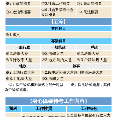
※3.行政學概要
◎3.社會工作概要
◎3.會計學概要
◎4.社會政策與社會
◎4.政治學概要
※4.民法概要
立法概要
【五等】
共同科目
※1.國文
專業科目
一般行政
一般民政
戶政
※2.法學大意
※2.法學大意
※2.法學大意
※3.行政學大意
※3.地方自治大意
※3.戶籍法規大意
地政
錄事
※2.土地行政大意
※2.民事訴訟法大意與刑事訴訟法大意
※3.土地法大意
※3.法學大意
「◎」採申論式和測驗式之混合題型，「※」採測驗式題型，其餘
為申論式題型。
身心障礙特考工作內容
【
】
類科
工作性質
工作特色
1.全國各單位都有行政人力