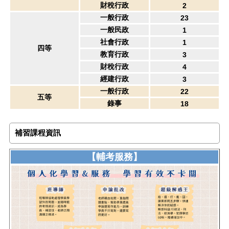
財稅行政
2
一般行政
23
一般民政
1
社會行政
1
四等
教育行政
3
財稅行政
4
經建行政
3
一般行政
22
五等
錄事
18
補習課程資訊
【輔考服務】