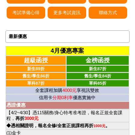
考試準備心得
更多考試資訊
聯絡方式
最新優惠
4月優惠專案
超級函授
金榜函授
新生89折
新生87折
舊生/學生86折
舊生/學生84折
單科87折
單科85折
全套課程加購
4000元
享視訊雙效
信用卡
分期0利率
優惠實施中
憑證優惠
【4/2~4/30】憑115關務/身心特考准考證，報名正規全套課
程，
再折
3000元
◆憑相關證明，報名全修/全套正規課程再折
。
1000元
(1)金卡