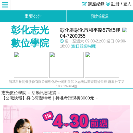
講座紀錄
註冊 / 登入
重要公告
預約補課
彰化志光
彰化縣彰化市和平路57號5樓
04-7200055
數位學院
週一至週六 09:00-21:00 週日 09:00-
18:00
(假日營業時間)
智基科技開發股份有限公司彰化分公司附設私立志光法商短期補習班-府教社字第
1060197404號
志光數位學院
»
活動訊息總覽
»
【公職快報】身心障礙特考｜持准考證現折3000元
»