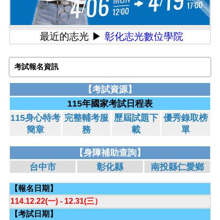
最近的志光
▶︎
彰化志光數位學院
考試報名資訊
【考試資源】
115年國家考試日程表
115身心特考
完整輔考服
歷屆試題下
優秀錄取榜
簡章
務
載
單
【身障補助查詢】
台中市
彰化縣
南投縣仁愛鄉
【報名日期】
114.12.22(一) - 12.31(三）
【考試日期】