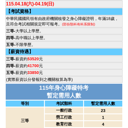
115.04.18(六)-04.19(日)
【考試資格】
中華民國國民領有由政府機關核發之身心障礙證明，年滿18歲，
且符合考試相關規定即可報考。
(部份類科有科系限制)
三等-
大學以上學歷。
四等-
高中職以上學歷。
五等-
不限學歷。
【薪資待遇】
三等-
薪資約
53520
元
四等-
薪資約
41700
元
五等-
薪資約
33850
元
(實際薪資以分發報到之機關核算為準)
115年身心障礙特考
暫定需用人數
等別
考試類科
暫定需用人數
一般行政
23
勞工行政
1
三等
教育行政
4