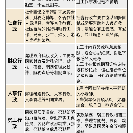
且工作事務也較不繁瑣！
勘查、學區規劃等。
社會團體之申請許可及其會
務、財務之輔導、各合作社
社會行政主要在協助弱勢團
社會行
人員講習、宣導合作教育、
體或需要幫助的人獲得救
政
社區發展的推行與執行工
濟，最適合有正義感、有愛
作、兒童、少年、婦女、老
心、並且願意回饋的你。
人等福利業務。
1.工作內容與稅務息息相
關，適合心思細膩、對數字
處理政府賦稅收入，主要為
敏感的人報考。
財稅行
國家財政及財務管理、稽
2.工作在報稅期間等特定時
政
核、稅務、關務管理及稅
段稍較忙錄，但在部份單位
課、關務查驗等相關事項。
如國稅局可另外取得績效獎
金。
1.單位同仁間各種人事問題
人事行
辦理考選行政、人事行政、
的小老師。
政
人事管理等相關業務。
2.舉辦單位各項活動：如聯
誼會、親子日、歡送會等。
國家發展委員會、勞動部勞
勞政業務、勞工行政相關工
動力發展署、勞動部勞工保
勞工行
作、辦理有關勞、農保、就
險局、各縣市政府就業服務
政
保、勞退及國民年金等相關
處、勞動檢查處及勞動局
業務。