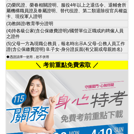
(2)榮民證、榮眷相關證明、服役4年以上之退伍令、退輔會所
屬機構職員證及眷屬證明、替代役證、第二類退除役官兵權益
卡、現役軍人證明
(3)教師證/教育學分證明
(4)持各級公家(含公保繳費證明)/國營單位正職或約聘僱人員
之證件
(5)父母一方為現職公務員，報名時出示A.父母-公務人員工作
證(含公保繳費證明) B.子女-身分證反面(有父親或母親姓名)
◆憑證請擇一使用，恕不併用
＼ 考前重點免費索取 ／