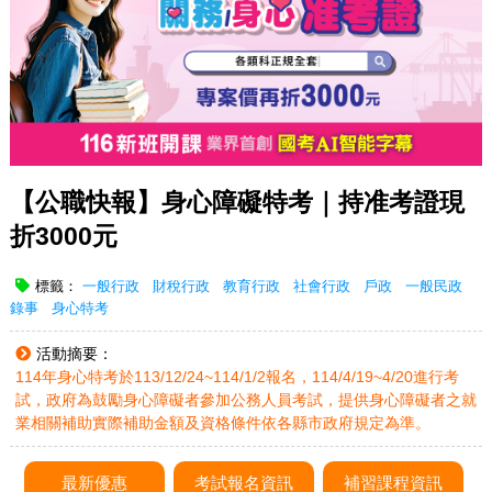
【公職快報】身心障礙特考｜持准考證現
折3000元
標籤：
一般行政
財稅行政
教育行政
社會行政
戶政
一般民政
錄事
身心特考
活動摘要：
114年身心特考於113/12/24~114/1/2報名，114/4/19~4/20進行考
試，政府為鼓勵身心障礙者參加公務人員考試，提供身心障礙者之就
業相關補助實際補助金額及資格條件依各縣市政府規定為準。
最新優惠
考試報名資訊
補習課程資訊