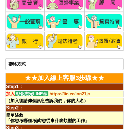
聯絡方式
★★加入線上客服3步驟★★
Step1：
加入
彰化志光LINE@
https://lin.ee/inn21jc
（加入後請傳個訊息告訴我們，你的大名）
Step2：
簡單述敘
「你想考哪種考試/想從事什麼類型的工作」
Step3：