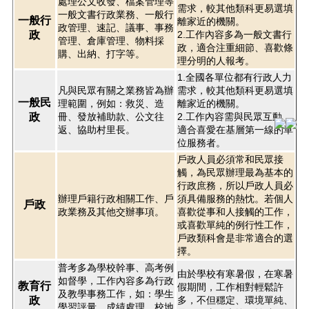
處理公文收發、檔案管理等
需求，較其他類科更易選填
一般文書行政業務、一般行
一般行
離家近的機關。
政管理、速記、議事、事務
政
2.工作內容多為一般文書行
管理、倉庫管理、物料採
政，適合注重細節、喜歡條
購、出納、打字等。
理分明的人報考。
1.全國各單位都有行政人力
凡與民眾有關之業務皆為辦
需求，較其他類科更易選填
一般民
理範圍，例如：救災、造
離家近的機關。
政
冊、發放補助款、公文往
2.工作內容需與民眾互動，
返、協助村里長。
適合喜愛在基層第一線的單
位服務者。
戶政人員必須常和民眾接
觸，為民眾辦理最為基本的
行政庶務，所以戶政人員必
辦理戶籍行政相關工作、戶
須具備服務的熱忱。若個人
戶政
政業務及其他交辦事項。
喜歡從事和人接觸的工作，
或喜歡單純的例行性工作，
戶政類科會是非常適合的選
擇。
普考多為學校幹事、高考例
由於學校有寒暑假，在寒暑
如督學，工作內容多為行政
教育行
假期間，工作相對輕鬆許
及教學事務工作，如：學生
政
多，不但穩定、環境單純、
學習評量、成績處理、校地