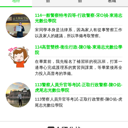
地特
類
類
教職
114一般警察特考四等-行政警察-宋O禎-東港志
光數位學院
宋同學本身是法律系，因為家人有從事警察工作
以及家人的建議，所以準備考取警察。
114高普雙榜-衛生行政-陳O瑜-東港志光數位學
院
在畢業前，我先報名了補習班的視訊班，打算一
邊專心完成護理系的實習與課業，等畢業後再全
力投入高普考的準備。
113警察人員升官等考試-正取行政警察-陳O佑-
虎尾志光數位學院
113警察人員升官等考試-正取行政警察-陳O佑-虎
尾志光數位學院