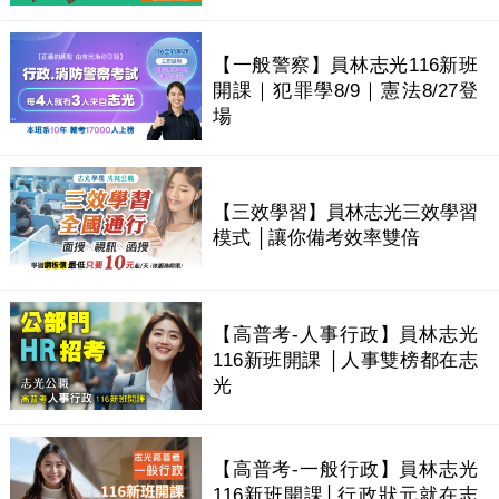
【一般警察】員林志光116新班
開課｜犯罪學8/9｜憲法8/27登
場
【三效學習】員林志光三效學習
模式 │讓你備考效率雙倍
【高普考-人事行政】員林志光
116新班開課 │人事雙榜都在志
光
【高普考-一般行政】員林志光
116新班開課│行政狀元就在志