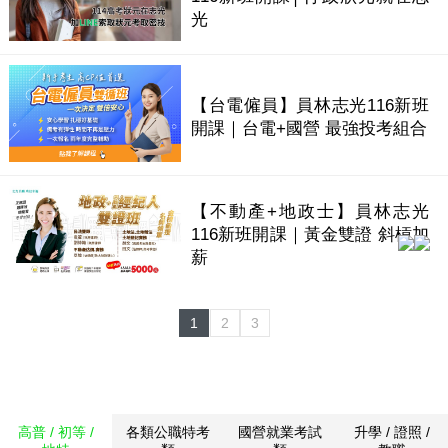
光
【台電僱員】員林志光116新班
開課｜台電+國營 最強投考組合
【不動產+地政士】員林志光
116新班開課｜黃金雙證 斜槓加
薪
1
2
3
高普 / 初等 /
各類公職特考
國營就業考試
升學 / 證照 /