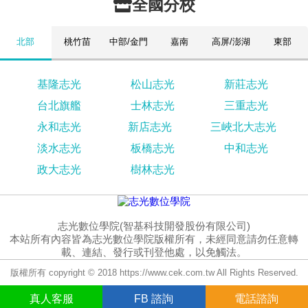
全國分校
北部
桃竹苗
中部/金門
嘉南
高屏/澎湖
東部
基隆志光
松山志光
新莊志光
台北旗艦
士林志光
三重志光
永和志光
新店志光
三峽北大志光
淡水志光
板橋志光
中和志光
政大志光
樹林志光
志光數位學院(智基科技開發股份有限公司)
本站所有內容皆為志光數位學院版權所有，未經同意請勿任意轉
載、連結、發行或刊登他處，以免觸法。
版權所有 copyright © 2018 https://www.cek.com.tw All Rights Reserved.
真人
客服
FB
諮詢
電話諮詢