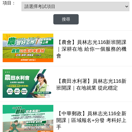
項目：
【農會】員林志光116新班開課
｜深耕在地 給你一個服務的機
會
【農田水利署】員林志光116新
班開課｜在地就業 從此穩定
【中華郵政】員林志光116全新
開課｜區域報名+分發 考科好上
手