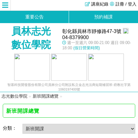
講座紀錄
註冊 / 登入
重要公告
預約補課
員林志光
彰化縣員林市靜修路47-3號
04-8379900
數位學院
週一至週六 09:00-21:00 週日 09:00-
18:00
(假日營業時間)
智基科技開發股份有限公司員林分公司附設私立金志光法商短期補習班-府教社字第
1060197400號
志光數位學院
»
新班開課總覽
»
新班開課總覽
分類：