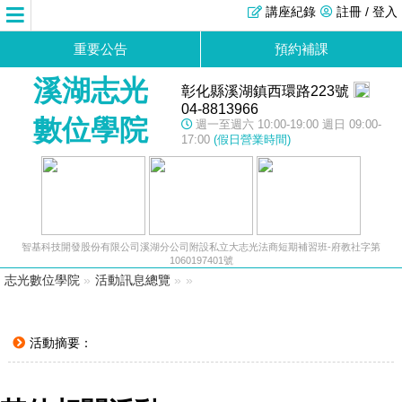
講座紀錄
註冊 / 登入
重要公告
預約補課
溪湖志光
彰化縣溪湖鎮西環路223號
04-8813966
數位學院
週一至週六 10:00-19:00 週日 09:00-
17:00
(假日營業時間)
智基科技開發股份有限公司溪湖分公司附設私立大志光法商短期補習班-府教社字第
1060197401號
志光數位學院
»
活動訊息總覽
»
»
活動摘要：