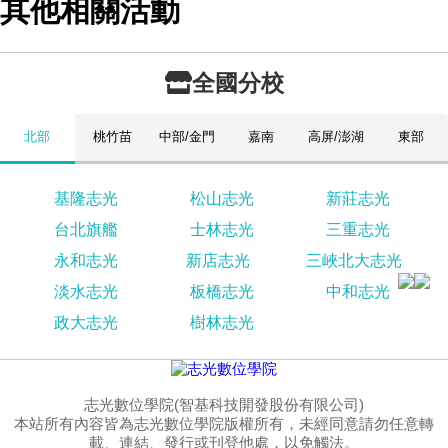
其他相關活動
全國分校
北部
桃竹苗
中部/金門
嘉南
高屏/澎湖
東部
基隆志光
松山志光
新莊志光
台北旗艦
士林志光
三重志光
永和志光
新店志光
三峽北大志光
淡水志光
板橋志光
中和志光
政大志光
樹林志光
志光數位學院(智基科技開發股份有限公司)
本站所有內容皆為志光數位學院版權所有，未經同意請勿任意轉
載、連結、發行或刊登他處，以免觸法。