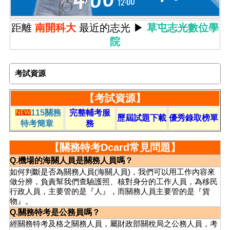
距離
南開科大
最近的志光
▶︎
草屯志光數位學
院
考試資源
【考試資源】
115關務
完整輔考服
歷屆試題下載
優秀錄取榜單
特考簡章
務
【關務特考Dcard常見問題】
Q.機場的海關人員是關務人員嗎？
如何判斷是否為關務人員(海關人員)，我們可以用工作內容來
做分辨，負責幫我們查驗護照、核對身分的工作人員，為移民
行政人員，主要管的是『人』，而關務人員主要管的是『貨
物』。
Q.關務特考是公務員嗎？
經關務特考及格之關務人員，屬財政部關稅局之公務人員，考