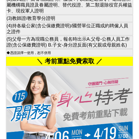
屬機構職員證及眷屬證明、替代役證、第二類退除役官兵權益
卡、現役軍人證明
(3)教師證/教育學分證明
(4)持各級公家(含公保繳費證明)/國營單位正職或約聘僱人員
之證件
(5)父母一方為現職公務員，報名時出示A.父母-公務人員工作
證(含公保繳費證明) B.子女-身分證反面(有父親或母親姓名)
◆憑證請擇一使用，恕不併用
＼ 考前重點免費索取 ／