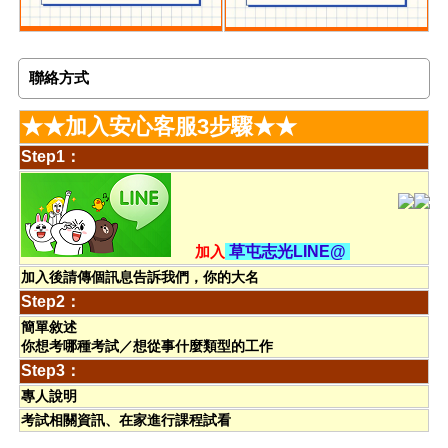
聯絡方式
★★加入安心客服3步驟★★
Step1：
加入
草屯志光LINE@
加入後請傳個訊息告訴我們，你的大名
Step2：
簡單敘述
你想考哪種考試／想從事什麼類型的工作
Step3：
專人說明
考試相關資訊、在家進行課程試看