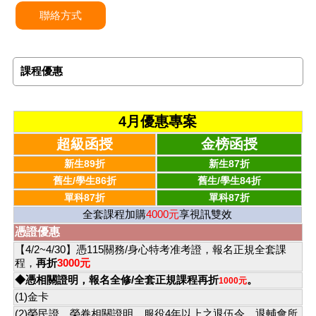
聯絡方式
課程優惠
4月優惠專案
超級函授
金榜函授
新生89折
新生87折
舊生/學生86折
舊生/學生84折
單科87折
單科87折
全套課程加購
4000元
享視訊雙效
憑證優惠
【4/2~4/30】憑115關務/身心特考准考證，報名正規全套課
程，
再折
3000元
◆憑相關證明，報名全修/全套正規課程再折
。
1000元
(1)金卡
(2)榮民證、榮眷相關證明、服役4年以上之退伍令、退輔會所