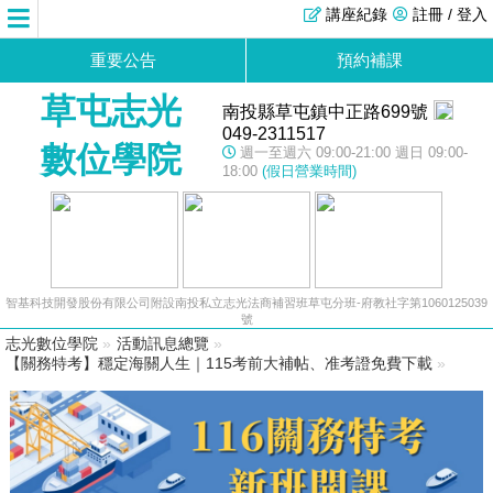
講座紀錄
註冊 / 登入
重要公告
預約補課
草屯志光
南投縣草屯鎮中正路699號
049-2311517
數位學院
週一至週六 09:00-21:00 週日 09:00-
18:00
(假日營業時間)
智基科技開發股份有限公司附設南投私立志光法商補習班草屯分班-府教社字第1060125039
號
志光數位學院
»
活動訊息總覽
»
【關務特考】穩定海關人生｜115考前大補帖、准考證免費下載
»