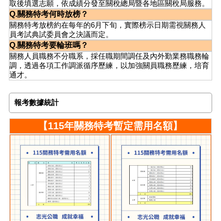
取後填選志願，依成績分發至關稅總局暨各地區關稅局服務。
Q.關務特考何時放榜？
關務特考放榜約在每年的6月下旬，實際榜示日期需視關務人
員考試典試委員會之決議而定。
Q.關務特考要輪班嗎？
關務人員職務不分職系，採任職期間調任及內外勤業務職務輪
調，透過各項工作調派循序歷練，以加強關員職務歷練，培育
通才。
報考數據統計
【115年關務特考暫定需用名額】