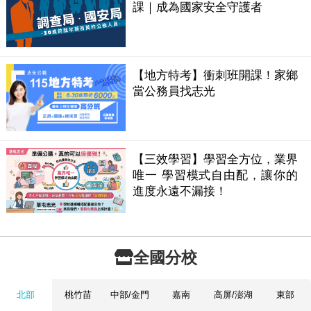
課｜成為國家安全守護者
【地方特考】衝刺班開課！家鄉
當公務員找志光
【三效學習】學習全方位，業界
唯一 學習模式自由配，讓你的
進度永遠不漏接！
全國分校
北部
桃竹苗
中部/金門
嘉南
高屏/澎湖
東部