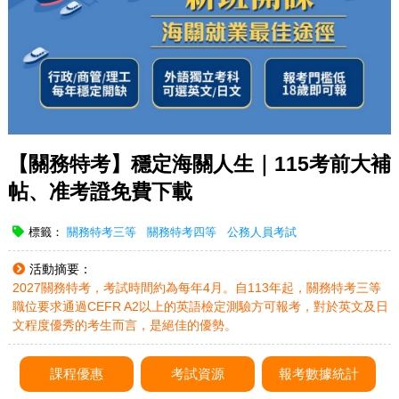
【關務特考】穩定海關人生｜115考前大補
帖、准考證免費下載
標籤：
關務特考三等
關務特考四等
公務人員考試
活動摘要：
2027關務特考，考試時間約為每年4月。自113年起，關務特考三等
職位要求通過CEFR A2以上的英語檢定測驗方可報考，對於英文及日
文程度優秀的考生而言，是絕佳的優勢。
課程優惠
考試資源
報考數據統計