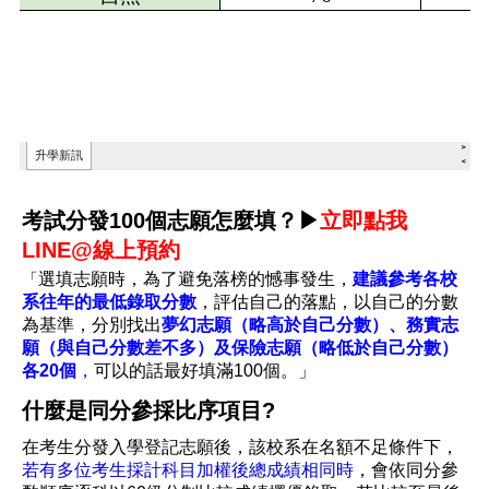
考試分發100個志願怎麼填？▶
立即點我
LINE@線上預約
「
選填志願時，為了避免落榜的憾事發生，
建議參考各校
系往年的最低錄取分數
，評估自己的落點，以自己的分數
為基準，分別找出
夢幻志願（略高於自己分數）、務實志
願（與自己分數差不多）及保險志願（略低於自己分數）
各20個
，
可以的話最好填滿100個。」
什麼是同分參採比序項目?
在考生分發入學登記志願後，該校系在名額不足條件下，
若有多位考生採計科目加權後總成績相同時
，會依同分參