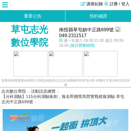
講座紀錄
註冊 / 登入
重要公告
預約補課
草屯志光
南投縣草屯鎮中正路699號
049-2311517
數位學院
週一至週六 09:00-21:00 週日 09:00-
18:00
(假日營業時間)
智基科技開發股份有限公司附設南投私立志光法商補習班草屯分班-府教社字第1060125039
號
志光數位學院
»
活動訊息總覽
»
【分科測驗】115分科測驗衝刺，報名即贈黑馬營實戰模擬測驗 草屯
志光中正路699號
»