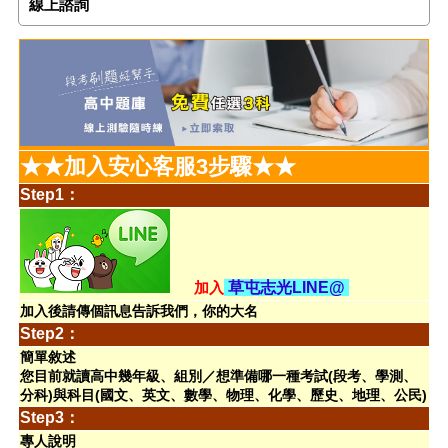
線上諮詢
★★加入安心客服3步驟★★
Step1：
加入
草屯志光LINE@
加入後請傳個訊息告訴我們，你的大名
Step2：
簡單敘述
您目前就讀高中幾年級、組別／想準備哪一種考試(段考、學測、
分科)與科目(國文、英文、數學、物理、化學、歷史、地理、公民)
Step3：
專人說明