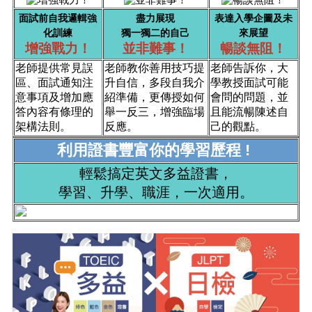
面試前自我邏輯強
盡力展現
表達入學企圖及未
化訓練
獨一獨二的自己
來展望
增強戰力！
並非難事！
暢談無阻！
老師提供常見誤
老師教你善用技巧提
老師告訴你，大
區、面試通知注
升自信，多段自我介
學教授面試可能
意事項及增加應
紹準備，更傳授如何
會問的問題，並
答內容有條理的
舉一反三，增強臨場
且能流暢陳述自
架構法則。
反應。
己的觀點。
利用證書豐富你的學習歷程 !
輕鬆搞定英文多益證書，
學習、升學、職涯，一次適用。