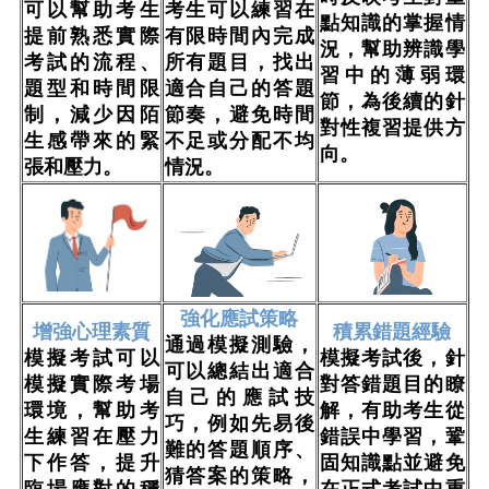
可以幫助考生
考生可以練習在
點知識的掌握情
提前熟悉實際
有限時間內完成
況，幫助辨識學
考試的流程、
所有題目，找出
習中的薄弱環
題型和時間限
適合自己的答題
節，為後續的針
制，減少因陌
節奏，避免時間
對性複習提供方
生感帶來的緊
不足或分配不均
向。
張和壓力。
情況。
強化應試策略
增強心理素質
積累錯題經驗
通過模擬測驗，
模擬考試可以
模擬考試後，針
可以總結出適合
模擬實際考場
對答錯題目的瞭
自己的應試技
環境，幫助考
解，有助考生從
巧，例如先易後
生練習在壓力
錯誤中學習，鞏
難的答題順序、
下作答，提升
固知識點並避免
猜答案的策略，
臨場應對的穩
在正式考試中重