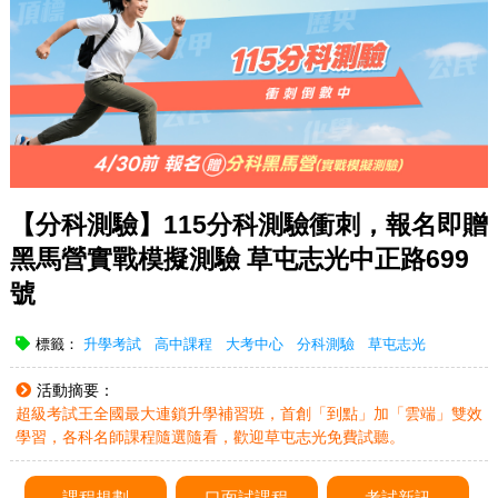
【分科測驗】115分科測驗衝刺，報名即贈
黑馬營實戰模擬測驗 草屯志光中正路699
號
標籤：
升學考試
高中課程
大考中心
分科測驗
草屯志光
活動摘要：
超級考試王全國最大連鎖升學補習班，首創「到點」加「雲端」雙效
學習，各科名師課程隨選隨看，歡迎草屯志光免費試聽。
課程規劃
口面試課程
考試新訊