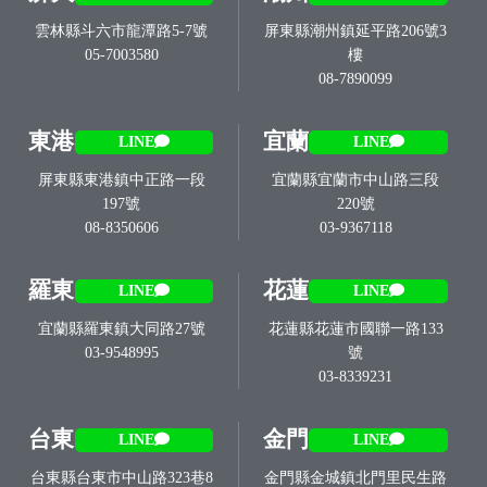
雲林縣斗六市龍潭路5-7號
屏東縣潮州鎮延平路206號3
05-7003580
樓
08-7890099
東港
宜蘭
LINE
LINE
屏東縣東港鎮中正路一段
宜蘭縣宜蘭市中山路三段
197號
220號
08-8350606
03-9367118
羅東
花蓮
LINE
LINE
宜蘭縣羅東鎮大同路27號
花蓮縣花蓮市國聯一路133
03-9548995
號
03-8339231
台東
金門
LINE
LINE
台東縣台東市中山路323巷8
金門縣金城鎮北門里民生路