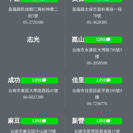
嘉義縣民雄鄉三興村神農二
嘉義縣太保市嘉朴東路一段
街5號
78號
05-2720180
05-3628385
志光
崑山
LINE
台南市永康區大灣路796號3
樓
06-2058506
成功
佳里
LINE
LINE
台南市東區大學路西段41號
台南市佳里區延平路106號3
06-6027289
樓
06-7236776
麻豆
新營
LINE
LINE
台南市麻豆區中山路70號
台南市新營區新進路11號