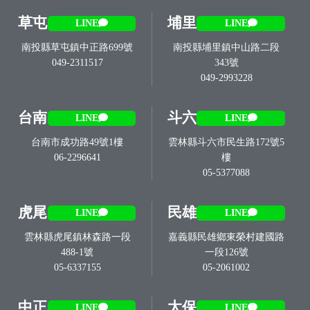
草屯
埔里
LINE
LINE
南投縣草屯鎮中正路699號
南投縣埔里鎮中山路二段
049-2311517
343號
049-2993228
台南
斗六
LINE
LINE
台南市成功路49號1樓
雲林縣斗六市民生路172號5
06-2296641
樓
05-5377088
虎尾
民雄
LINE
LINE
雲林縣虎尾鎮林森路一段
嘉義縣民雄鄉東榮村建國路
488-1號
一段126號
05-6337155
05-2061002
中正
太保
LINE
LINE