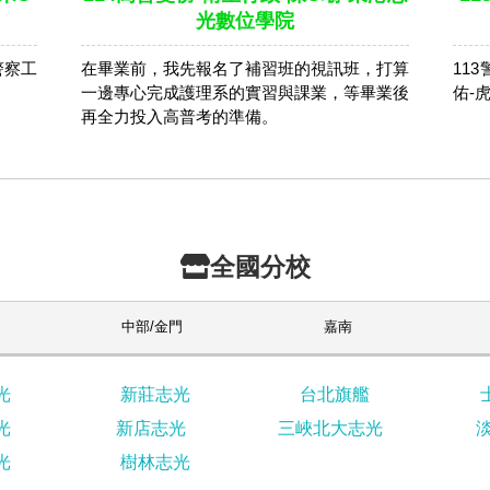
光數位學院
警察工
在畢業前，我先報名了補習班的視訊班，打算
11
。
一邊專心完成護理系的實習與課業，等畢業後
佑-
再全力投入高普考的準備。
全國分校
中部/金門
嘉南
光
新莊志光
台北旗艦
光
新店志光
三峽北大志光
光
樹林志光