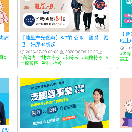
【警
考試
【埔里志光優惠】8/9前 公職．國營．證
晚上
照｜好課84折起
202
2026/07/29 00:00 至 2026/08/09 16:00止
#警專
調查
#高普考
#地方特考
#初等考
#鐵路特考
#
高工
一般警察
#司法特考
6點