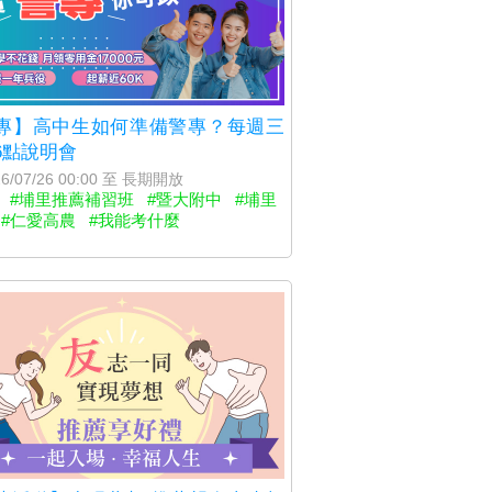
專】高中生如何準備警專？每週三
6點說明會
6/07/26 00:00 至 長期開放
#埔里推薦補習班
#暨大附中
#埔里
#仁愛高農
#我能考什麼