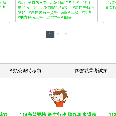
#原住民特考三等
#原住民特考四等
#原住
司法
#台電
民特考五等
#原住民特考薪水
#原住民特考
特考-
事業
缺額
#原住民特考資格
#高考三級
#普考
#地方特考三等
#地方特考四等
1
2
3
各類公職特考類
國營就業考試類
宋O
114高普雙榜-衛生行政-陳O瑜-東港志
1