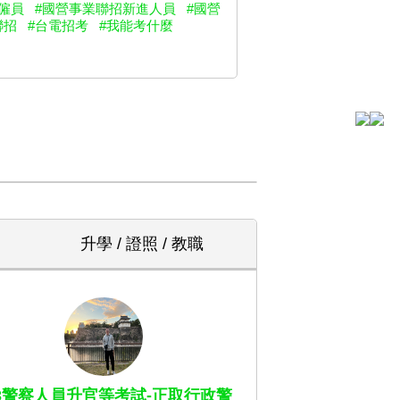
僱員
#國營事業聯招新進人員
#國營
聯招
#台電招考
#我能考什麼
升學 / 證照 / 教職
13警察人員升官等考試-正取行政警