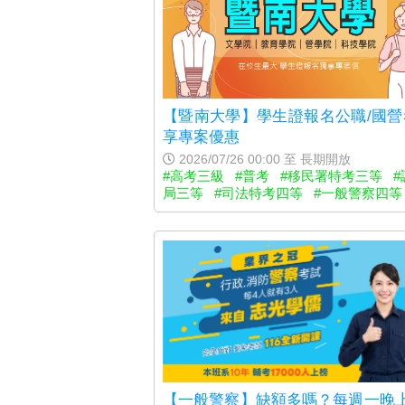
【暨南大學】學生證報名公職/國營
享專案優惠
2026/07/26 00:00 至 長期開放
#高考三級
#普考
#移民署特考三等
#
局三等
#司法特考四等
#一般警察四等
【一般警察】缺額多嗎？每週一晚上