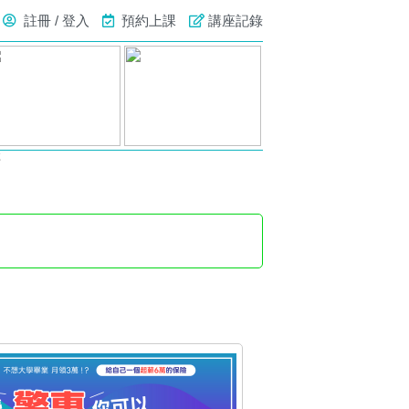
註冊 / 登入
預約上課
講座記錄
號