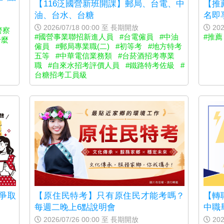
【116泛國營新班開課】郵局、台電、中
【推
油、台水、台糖
名即
2026/07/18 00:00 至 長期開放
202
警察
#國營事業聯招新進人員
#台電僱員
#中油
#推薦
什麼
僱員
#郵局專業職(二)
#初等考
#地方特考
五等
#中華電信業務類
#台菸酒招考專業
職
#自來水招考評價人員
#鐵路特考佐級
#
台糖招考工員級
【原住民特考】只有原住民才能考嗎？
爭取
【轉
每週二晚上6點說明會
中職
2026/07/26 00:00 至 長期開放
202