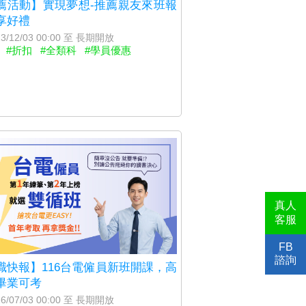
薦活動】實現夢想-推薦親友來班報
享好禮
3/12/03 00:00 至 長期開放
#折扣
#全類科
#學員優惠
真人
客服
FB
諮詢
職快報】116台電僱員新班開課，高
畢業可考
6/07/03 00:00 至 長期開放