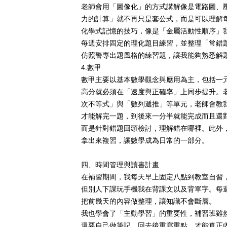
老師會用「圖像化」的方式講解像是電路圖、
力的計算」就不再只是套公式，而是可以理解
化學式記憶的技巧，像是「金屬活動性順序」
每週安排固定的理化題目練習，並整理「常錯
仿照警專出題風格的練習題，讓我能夠熟悉解
4.
數甲
數甲主要以基本數學觀念與應用為主，包括一
高分就必須在「速度與正確率」上同步提升。
次不等式」與「數列遞推」等單元，老師會教
才能解完一題，到後來一分半就能完成而且還
而是針對錯題回頭檢討，理解錯在哪裡。此外
拿出來複習，讓數學成為日常的一部分。
四、時間管理與讀書計畫
在補習期間，我每天早上固定八點到教室自習
但別人下課玩手機我在背課文以及背單字。每
把前幾天的內容做整理，讓知識不會斷層。
我也學會了「主動學習」的重要性，補習班雖
還要自己做筆記、回去後重寫重點，才能真正