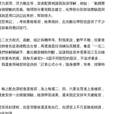
壓力原理、浮力概念等，並搭配實例讓我加深理解，例如：「氣體壓
每個變數的意義。物理部分重視觀念建立，化學部分則加強實驗題與
我就是用口訣記起來的，幫助很大。
題型筆記」，考前重複複習，效果很好。志光數位學院也提供了不少
題節奏與應試技巧。
元二次方程式、函數、統計與機率等。對我來說，數甲不難，但要拿
老師會先從基礎觀念出發，再透過題目演練拉高難度。像是「一元二
我們拆解關鍵字、畫出圖形輔助判斷，這讓我從原本需要花三五分鐘
對答案有把握。我每天練習3～5題不同類型的題目，不追求量多，
，我還會用補習班提供的「計算公式小卡」隨身攜帶，等車、排隊時
，晚上配合課程進度複習，加上每週二、四、六要去育達上進修部，
週會安排一次模擬測驗，檢測學習成果。週末固定安排半天總複習，
然安排好課程，但是否吸收還是靠自己。在課堂上不只是聽老師講，
內化知識。