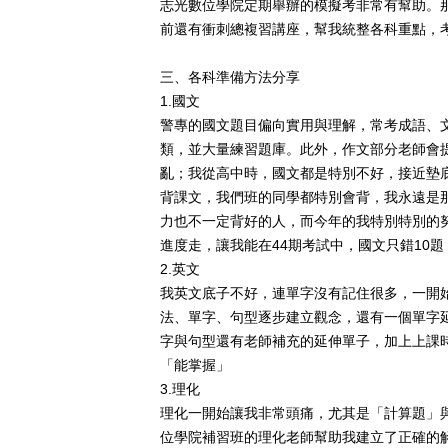
志光數位學院定期舉辦的模擬考非常有幫助。
前還有衝刺總複習講座，幫我統整各科重點，
三、各科準備方法分享
1.
國文
警專的國文題目偏向實用與理解，常考成語、
類，並大量練習題庫。
此外，作文部分老師會
亂；我從高中時，國文都是特別不好，接近墊
背課文
，我們班的同學都特別會背，我永遠是
力也不一定背好的人，而今年的我特別特別的
進度走，讓我能在44期考試中，國文只錯10題，
2.
英文
我英文底子不好，連單字沒有記住很多，一開
法、單字、句型逐步建立觀念，還有一個單字
字與句型還有老師補充的延伸單子，加上上課
「能掌握」
3.
理化
理化一開始讓我非常頭痛，尤其是「計算題」
位學院補習班的理化老師幫助我建立了正確的