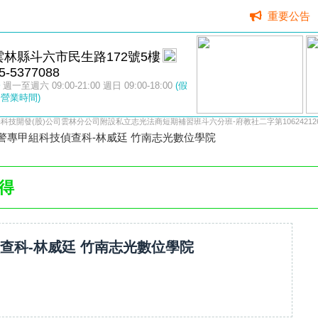
重要公告
雲林縣斗六市民生路172號5樓
5-5377088
週一至週六 09:00-21:00 週日 09:00-18:00
(假
營業時間)
科技開發(股)公司雲林分公司附設私立志光法商短期補習班斗六分班-府教社二字第10624212
4警專甲組科技偵查科-林威廷 竹南志光數位學院
得
偵查科-林威廷 竹南志光數位學院