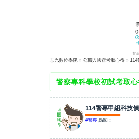
斗六志光
0
數位學院
日
智基
志光數位學院
»
公職與國營考取心得
»
11
警察專科學校初試考取心
114警專甲組科技
#警專
點閱：