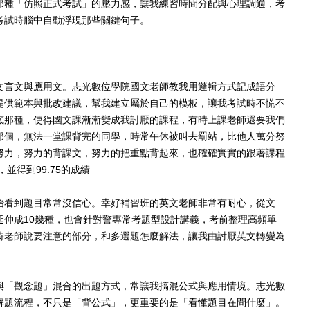
那種「仿照正式考試」的壓力感，讓我練習時間分配與心理調適，考
考試時腦中自動浮現那些關鍵句子。
文言文與應用文。
志光數位學院
國文老師教我用邏輯方式記成語分
提供範本與批改建議，幫我建立屬於自己的模板，讓我考試時不慌不
底那種，使得國文課漸漸變成我討厭的課程，
有時上課老師還要我們
那個，無法一堂課背完的同學，時常午休被叫去罰站，比他人萬分努
努力，努力的背課文，努力的把重點背起來，也確確實實的跟著課程
並得到99.75的成績
始看到題目常常沒信心。幸好補習班的英文老師非常有耐心，從文
延伸成10幾種，也會針對警專常考題型設計講義，考前整理高頻單
時老師說要注意的部分，和多選題怎麼解法，讓我由討厭英文轉變為
與「觀念題」混合的出題方式，常讓我搞混公式與應用情境。志光數
解題流程，不只是「背公式」，更重要的是「看懂題目在問什麼」。