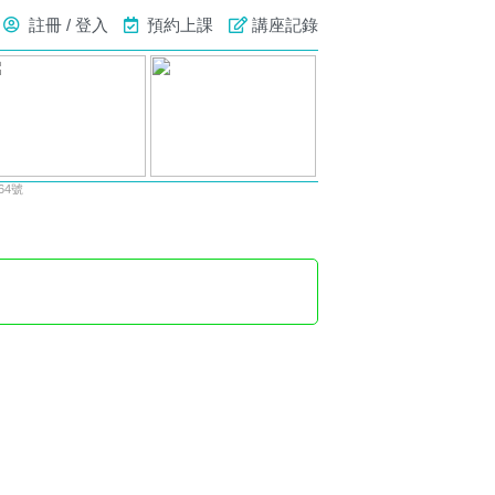
註冊 / 登入
預約上課
講座記錄
64號