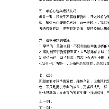
五、考前心態與應試技巧
考前一週，我幾乎不再碰新資料，只做以前做
習，確保自己能避免再錯。前一天晚上，我提
考的節奏答題，沒有特別緊張，整體發揮比想
六、給學弟妹的建議
1.
早準備、重複複習：不要相信臨時抱佛腳的
2.
選對補習班資源很重要：自己讀雖然省錢，
3.
相信自己、堅持到底：過程中會遇到挫折，
4.
我是甲組的學生，上物理老師課時，老師說
七、結語
回顧整個考試準備過程，雖然辛苦，但也讓我
色，不只是提供專業的教學，更讓我找到一群
熱忱與準備，在未來的警察生涯中持續精進、
上一則：
下一則：