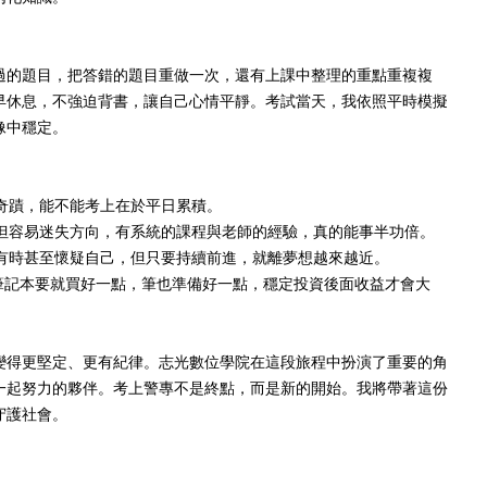
過的題目，把答錯的題目重做一次，還有上課中整理的重點重複複
早休息，不強迫背書，讓自己心情平靜。考試當天，我依照平時模擬
像中穩定。
奇蹟，能不能考上在於平日累積。
但容易迷失方向，有系統的課程與老師的經驗，真的能事半功倍。
有時甚至懷疑自己，但只要持續前進，就離夢想越來越近。
筆記本要就買好一點，筆也準備好一點，穩定投資後面收益才會大
變得更堅定、更有紀律。志光數位學院在這段旅程中扮演了重要的角
一起努力的夥伴。考上警專不是終點，而是新的開始。我將帶著這份
守護社會。