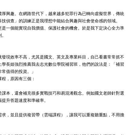
濃厚興趣。在網路世代下，越來越多犯罪行為已轉向虛擬世界，傳統
科技偵查」的訓練正是我理想中能結合興趣與社會使命感的領域。
更是一個能實現自我價值、保護社會的機會。於是我下定決心全力準
別。
就發現效率不高，尤其是國文、英文及專業科目，自己看書常常抓不
上學長姐強烈推薦我去志光數位學院補習班，他們的說法是：「補習
非常值得的投資。」
課程，原因有三個：
於課本，還會補充很多實戰技巧和易混淆觀念。例如國文老師針對選
幅提升答題速度和準確率。
需求，並且提供複習帶（雲端課程），讓我可以重複聽重點，不用擔