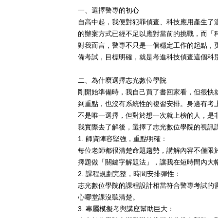
一、選擇警專的初心
自高中起，我便對犯罪偵查、科技應用產生了
的辦案方式已經不足以應對當前的挑戰，而「
對我而言，警專不只是一個穩定工作的起點，
備考試，目標明確，就是考進科技偵查這個科
二、為什麼選擇志光數位學院
剛開始準備時，我自己買了書回家看，但很快
到重點，也沒有系統性的複習安排。身邊有考
不是唯一選擇，但對於想一次就上榜的人，是
我實際去了解後，選擇了志光數位學院的視訊
1.
師資陣容堅強，重點明確：
每位老師都很清楚命題趨勢，講解內容不僅限
擇題做「關鍵字解題法」，讓我在短時間內大
2.
課程規劃完整，時間安排彈性：
志光數位學院的課程設計相當符合警專考試的
心哪堂課沒聽清楚。
3.
專屬模擬考與講座幫助巨大：