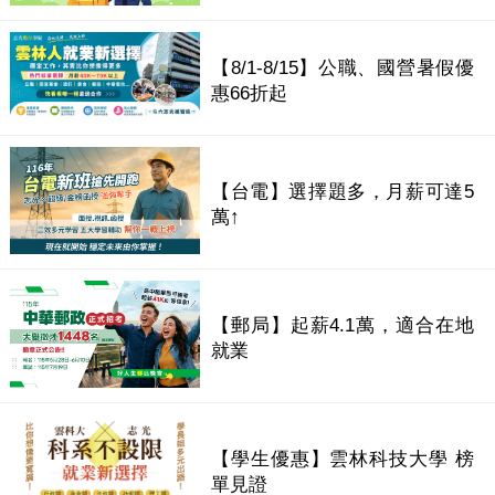
【8/1-8/15】公職、國營暑假優
惠66折起
【台電】選擇題多，月薪可達5
萬↑
【郵局】起薪4.1萬，適合在地
就業
【學生優惠】雲林科技大學 榜
單見證