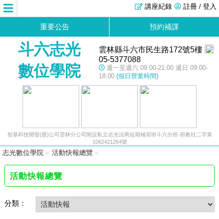
講座紀錄
註冊 / 登入
重要公告
預約補課
斗六志光
雲林縣斗六市民生路172號5樓
05-5377088
數位學院
週一至週六 09:00-21:00 週日 09:00-
18:00
(假日營業時間)
智基科技開發(股)公司雲林分公司附設私立志光法商短期補習班斗六分班-府教社二字第
1062421264號
志光數位學院
»
活動快報總覽
»
活動快報總覽
分類：