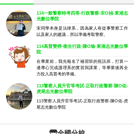
114一般警察特考四等-行政警察-宋O禎-東港志
光數位學院
宋同學本身是法律系，因為家人有從事警察工作
以及家人的建議，所以準備考取警察。
114高普雙榜-衛生行政-陳O瑜-東港志光數位學
院
在畢業前，我先報名了補習班的視訊班，打算一
邊專心完成護理系的實習與課業，等畢業後再全
力投入高普考的準備。
113警察人員升官等考試-正取行政警察-陳O佑-
虎尾志光數位學院
113警察人員升官等考試-正取行政警察-陳O佑-虎
尾志光數位學院
全國分校