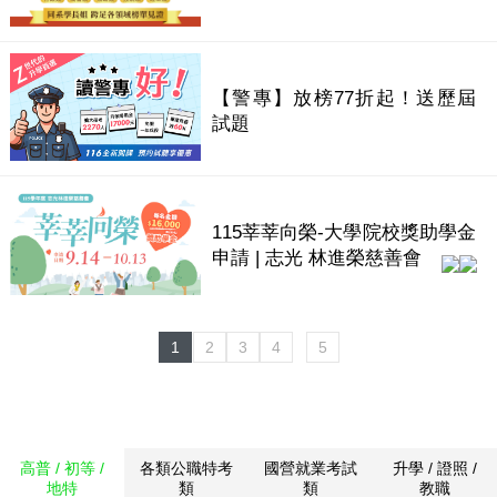
【警專】放榜77折起！送歷屆
試題
115莘莘向榮-大學院校獎助學金
申請 | 志光 林進榮慈善會
1
2
3
4
5
高普 / 初等 /
各類公職特考
國營就業考試
升學 / 證照 /
地特
類
類
教職