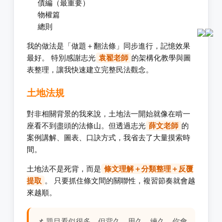
債編（最重要）
物權篇
總則
我的做法是「做題＋翻法條」同步進行，記憶效果
最好。 特別感謝志光
袁翟老師
的架構化教學與圖
表整理，讓我快速建立完整民法觀念。
土地法規
對非相關背景的我來說，土地法一開始就像在啃一
座看不到盡頭的法條山。但透過志光
薛文老師
的
案例講解、圖表、口訣方式，我省去了大量摸索時
間。
土地法不是死背，而是
條文理解＋分類整理＋反覆
提取
。 只要抓住條文間的關聯性，複習節奏就會越
來越順。
📌 題目看似很多，但背久、用久、練久，你會