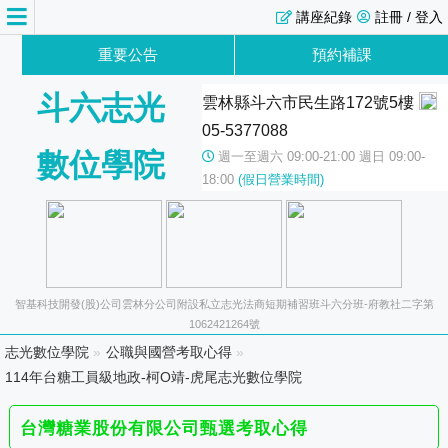
講座紀錄
註冊 / 登入
重要公告
預約補課
斗六志光
雲林縣斗六市民生路172號5樓
05-5377088
數位學院
週一至週六 09:00-21:00 週日 09:00-
18:00
(假日營業時間)
智基科技開發(股)公司雲林分公司附設私立志光法商短期補習班斗六分班-府教社二字第
1062421264號
志光數位學院
»
公職與國營考取心得
»
114年台糖工員級地政-柯O靖-虎尾志光數位學院
台灣糖業股份有限公司甄選考取心得