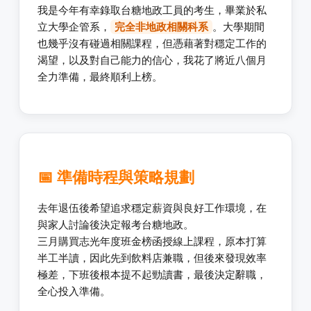
我是今年有幸錄取台糖地政工員的考生，畢業於私
立大學企管系，
完全非地政相關科系
。大學期間
也幾乎沒有碰過相關課程，但憑藉著對穩定工作的
渴望，以及對自己能力的信心，我花了將近八個月
全力準備，最終順利上榜。
📅 準備時程與策略規劃
去年退伍後希望追求穩定薪資與良好工作環境，在
與家人討論後決定報考台糖地政。
三月購買志光年度班金榜函授線上課程，原本打算
半工半讀，因此先到飲料店兼職，但後來發現效率
極差，下班後根本提不起勁讀書，最後決定辭職，
全心投入準備。