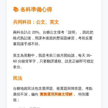
📚 各科準備心得
共同科目：公文、英文
兩科合計占 20%。台糖公文僅考「說明」，因此把
格式熟記後，用課本後面的歷屆題練習，考前反覆
書寫讓手感不掉。
英文為英翻中，我是考前三個月開始讀，每天 30–
60 分鐘背單字，只要翻譯通順、語意正確即可穩定
拿分。
民法
台糖地政民法包含選擇題、複選題與簡答題。考點
廣但不深，偏向
實務運用與條文理解
。 特別重
視：