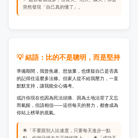
突然發現「自己真的懂了」。
💡 結語：比的不是聰明，而是堅持
準備期間，我曾焦慮、想放棄，也懷疑自己是否真
的記得住這麼多法條。但家人從不給我壓力，一直
默默支持，讓我能全心備考。
或許你現在也因為民法頭痛、因為土地法背了又忘
而氣餒，但請相信——這些每天的努力，都會成為
你站上榜單的底氣。
🌟「不要跟別人比速度，只要每天進步一點
點，你就已經走在正確的路上。」 🌟「成功不