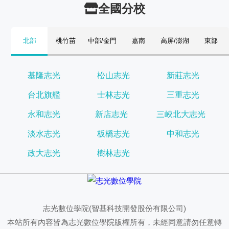
全國分校
北部
桃竹苗
中部/金門
嘉南
高屏/澎湖
東部
基隆志光
松山志光
新莊志光
台北旗艦
士林志光
三重志光
永和志光
新店志光
三峽北大志光
淡水志光
板橋志光
中和志光
政大志光
樹林志光
志光數位學院(智基科技開發股份有限公司)
本站所有內容皆為志光數位學院版權所有，未經同意請勿任意轉