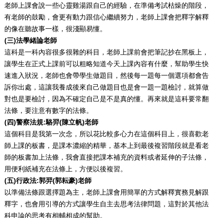
老師上課會說一些心靈雞湯跟自己的經驗，在準備考試枯燥的階段，
有老師的鼓勵，會更有動力跟信心繼續努力，老師上課會把釋字解釋
的像在聽故事一樣，很淺顯易懂。
(三)法學緒論老師
這科是一科內容很多很雜的科目，老師上課前會把筆記抄在黑板上，
讓學生在正式上課前可以粗略知道今天上課內容有什麼，幫助學生快
速進入狀況，老師也會帶學生做題目，然後每一題每一個選項都會告
訴你出處，這讓我養成後來自己做題目也是會一題一題檢討，就算做
對也是要檢討，因為不確定自己是不是真的懂。再來就是這科要常翻
法條，要注意有數字的法條。
(四)警察法規:駱羿(陳立帆)老師
這個科目是我第一次念，所以花比較多心力在這個科目上，很喜歡老
師上課的板書，是課本濃縮的精華，基本上到最後複習階段就是看老
師的板書加上法條，我會直接把課本補充的資料或者延伸的子法條，
用便利紙補充在法條上，方便以後複習。
(五)行政法:郭羿(郭耘豪)老師
以準備法條跟選擇題為主，老師上課會用簡單的方式解釋實務見解跟
釋字，也會用引導的方式讓學生自主去思考法律問題，這對於其他法
科申論的思考有相輔相成的幫助。