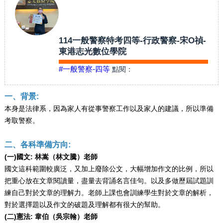
114一般警察特考四等-行政警察-宋O禎-
東港志光數位學院
#一般警察-四等
點閱：
一、背景:
本身是法律系，因為家人有從事警察工作以及家人的建議，所以準備
考取警察。
二、各科準備方向:
(一)國文: 林嵩（林文騰）老師
國文這科範圍較廣泛，又加上廢除公文，大幅增加作文的比例，所以
把重心放在文章閱讀量，盡量去背誦名言佳句。以及多做歷屆試題訓
練自己對於文章的理解力。老師上課也會訓練學生對於文章的解析，
對於選擇題以及作文的破題及理解都有很大的幫助。
(二)憲法: 韋伯（吳宗翰）老師