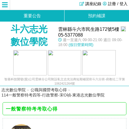
講座紀錄
註冊 / 登入
重要公告
預約補課
斗六志光
雲林縣斗六市民生路172號5樓
05-5377088
數位學院
週一至週六 09:00-21:00 週日 09:00-
18:00
(假日營業時間)
智基科技開發(股)公司雲林分公司附設私立志光法商短期補習班斗六分班-府教社二字第
1062421264號
志光數位學院
»
公職與國營考取心得
»
114一般警察特考四等-行政警察-宋O禎-東港志光數位學院
一般警察特考考取心得