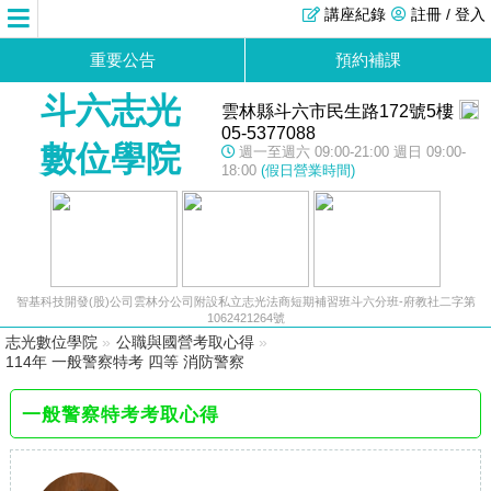
講座紀錄
註冊 / 登入
重要公告
預約補課
斗六志光
雲林縣斗六市民生路172號5樓
05-5377088
數位學院
週一至週六 09:00-21:00 週日 09:00-
18:00
(假日營業時間)
智基科技開發(股)公司雲林分公司附設私立志光法商短期補習班斗六分班-府教社二字第
1062421264號
志光數位學院
»
公職與國營考取心得
»
114年 一般警察特考 四等 消防警察
一般警察特考考取心得