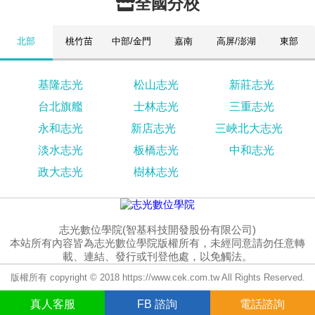
全國分校
北部
桃竹苗
中部/金門
嘉南
高屏/澎湖
東部
基隆志光
松山志光
新莊志光
台北旗艦
士林志光
三重志光
永和志光
新店志光
三峽北大志光
淡水志光
板橋志光
中和志光
政大志光
樹林志光
志光數位學院(智基科技開發股份有限公司)
本站所有內容皆為志光數位學院版權所有，未經同意請勿任意轉
載、連結、發行或刊登他處，以免觸法。
版權所有 copyright © 2018 https://www.cek.com.tw All Rights Reserved.
真人
客服
FB
諮詢
電話諮詢