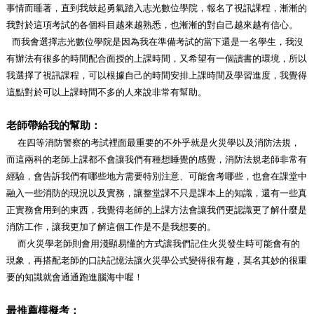
事情而睡著，直到我鼓起勇氣踏入志光數位學院，報名了視訊課程，漸漸的
我對於這項考試的各個科目越來越熟悉，也漸漸的對自己越來越有信心。
而我會選擇志光數位學院是因為我在準備考試的當下還是一名學生，我沒
有辦法有很多的時間配合面授的上課時間，又希望有一個讀書的環境，所以
我選擇了視訊課程，可以根據自己的時間安排上課時間及學習進度，我覺得
這點對於可以上課時間不多的人來說非常有幫助。
老師帶給我的幫助：
在四等消防警察的考試裡面最重要的不外乎就是火災學以及消防法規，
而這兩科的老師上課都不會讓我們有種想睡覺的感覺，消防法規老師非常有
經驗，
會告訴我們有哪些地方需要特別注意、可能會考哪些，也會在課堂中
融入一些消防的現況以及實務，讓整堂課不只是課本上的知識，還有一些真
正實務會用到的東西，我覺得老師的上課方法會讓我們更認識更了解什麼是
消防工作
，讓我更加了解這個工作是不是我想要的。
而火災學老師則會用淺顯易懂的方式讓我們記住火災發生時可能會有的
現象，再搭配老師的口訣記憶法讓火災學公式變得很有趣，莫名其妙的很重
要的知識就會通通跑進腦海中喔！
最推薦模擬考：