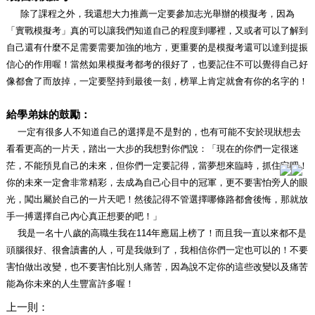
除了課程之外，我還想大力推薦一定要參加志光舉辦的模擬考，因為
「實戰模擬考」真的可以讓我們知道自己的程度到哪裡，又或者可以了解到
自己還有什麼不足需要需要加強的地方，更重要的是模擬考還可以達到提振
信心的作用喔！當然如果模擬考都考的很好了，也要記住不可以覺得自己好
像都會了而放掉，一定要堅持到最後一刻，榜單上肯定就會有你的名字的！
給學弟妹的鼓勵：
一定有很多人不知道自己的選擇是不是對的，也有可能不安於現狀想去
看看更高的一片天，踏出一大步的我想對你們說：「現在的你們一定很迷
茫，不能預見自己的未來，但你們一定要記得，當夢想來臨時，抓住它吧！
你的未來一定會非常精彩，去成為自己心目中的冠軍，更不要害怕旁人的眼
光，闖出屬於自己的一片天吧！然後記得不管選擇哪條路都會後悔，那就放
手一搏選擇自己內心真正想要的吧！」
我是一名十八歲的高職生我在114年應屆上榜了！而且我一直以來都不是
頭腦很好、很會讀書的人，可是我做到了，我相信你們一定也可以的！不要
害怕做出改變，也不要害怕比別人痛苦，因為說不定你的這些改變以及痛苦
能為你未來的人生豐富許多喔！
上一則：