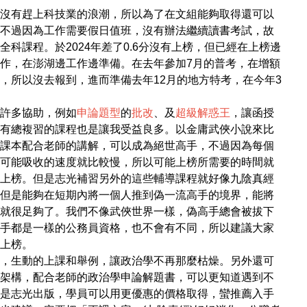
沒有趕上科技業的浪潮，所以為了在文組能夠取得還可以
不過因為工作需要假日值班，沒有辦法繼續讀書考試，故
科課程。於2024年差了0.6分沒有上榜，但已經在上榜邊
作，在澎湖邊工作邊準備。在去年參加7月的普考，在增額
，所以沒去報到，進而準備去年12月的地方特考，在今年3
許多協助，例如
申論題型
的
批改
、及
超級解惑王
，讓函授
有總複習的課程也是讓我受益良多。以金庸武俠小說來比
課本配合老師的講解，可以成為絕世高手，不過因為每個
可能吸收的速度就比較慢，所以可能上榜所需要的時間就
上榜。但是志光補習另外的這些輔導課程就好像九陰真經
但是能夠在短期內將一個人推到偽一流高手的境界，能將
就很足夠了。我們不像武俠世界一樣，偽高手總會被拔下
手都是一樣的公務員資格，也不會有不同，所以建議大家
上榜。
，生動的上課和舉例，讓政治學不再那麼枯燥。另外還可
架構，配合老師的政治學申論解題書，可以更知道遇到不
是志光出版，學員可以用更優惠的價格取得，蠻推薦入手