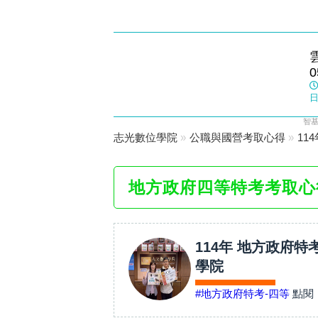
斗六志光
0
數位學院
日
智基
志光數位學院
»
公職與國營考取心得
»
11
地方政府四等特考考取心
114年 地方政府特
學院
#地方政府特考-四等
點閱