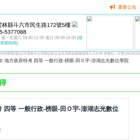
重要公告
雲林縣斗六市民生路172號5樓
5-5377088
週一至週六 09:00-21:00 週日 09:00-18:00
(假
營業時間)
科技開發(股)公司雲林分公司附設私立志光法商短期補習班斗六分班-府教社二字第10624212
4年 地方政府特考 四等 一般行政-榜眼-田Ｏ宇-澎湖志光數位學院
得
考 四等 一般行政-榜眼-田Ｏ宇-澎湖志光數位
：