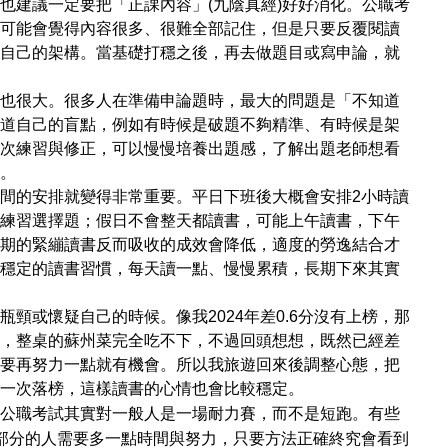
也建議一定要把「正課內容」(九陰真經)好好消化。公職考
可能會覺得內容很多、很難全部記住，但是只要反覆閱讀
自己的架構。當基礎打穩之後，再去做題目或寫申論，就
也很大。很多人在準備申論題時，最大的問題是「不知道
道自己的盲點，例如有時候是破題不夠精準、有時候是架
次練習與修正，可以慢慢培養出題感，了解出題老師想看
。
的安排就變得非常重要。平日下班後大概會安排2小時讀
練習選擇題；假日不會整天都讀書，可能上午讀書，下午
期的緊繃讀書反而吸收的成效會降低，適度的勞逸結合才
穩定的讀書習慣，每天讀一點、慢慢累積，長期下來其實
或懷疑自己的時候。像我2024年差0.6分沒有上榜，那
，整桌的蘇州菜完全吃不下，不過回頭想想，既然已經差
要再努力一點就有機會。所以我旅遊回來後調整心態，把
一次落榜，這樣讀書的心情也會比較穩定。
職考試其實對一般人是一場耐力賽，而不是短跑。有些
部分的人需要多一點時間與努力，只要方法正確終究會看到