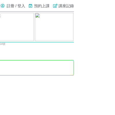
註冊 / 登入
預約上課
講座記錄
64號