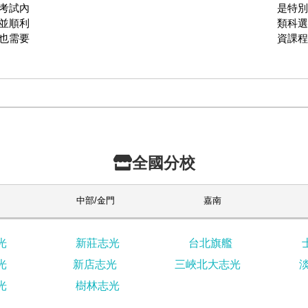
考試內
是特別
並順利
類科選
也需要
資課程
全國分校
中部/金門
嘉南
光
新莊志光
台北旗艦
光
新店志光
三峽北大志光
光
樹林志光