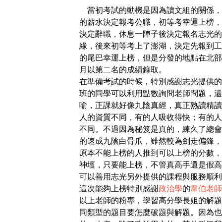
當初考試的動機是因為讀文組的關係，
的薪水決定報考公職，初等考幸運上榜，
決定辭職，休息一陣子後決定報名志光的全
緣，後來初等考上了澎湖，決定先報到工
的尾巴幸運上榜，但是分發的地點在北部
月以第二名的成績錄取。
在準備考試的時候，特別感謝志光提供的
班的同學可以利用點數詢問老師問題，還
喻，正課就好像九陰真經，真正熟讀精讀
人的資質不同，有的人吸收得快；有的人
不同。不過因為秘笈是真的，練久了總會
的速成九陰白骨爪，雖然較為劍走偏鋒，
原本不能上榜的人推到可以上榜的分數，
神壇，只要能上榜，不管真高手還是假高
可以善用志光另外提供的課程與服務順利
這次能夠上榜特別感謝
政治學
的
韋伯老師
以上老師的粉專，學習高分學長姐的解題
同類型的題目要怎麼破題與解題。因為也