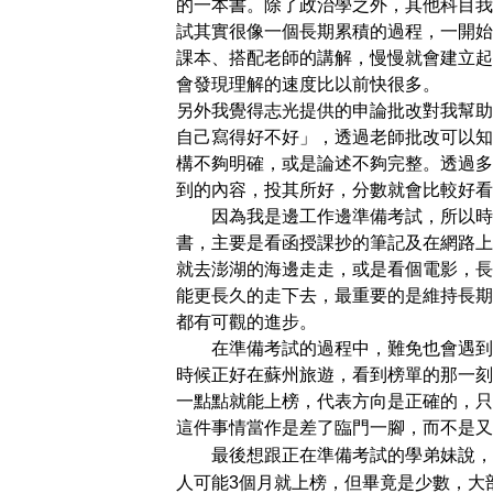
的一本書。除了政治學之外，其他科目我
試其實很像一個長期累積的過程，一開始
課本、搭配老師的講解，慢慢就會建立起
會發現理解的速度比以前快很多。
另外我覺得志光提供的申論批改對我幫助
自己寫得好不好」，透過老師批改可以知
構不夠明確，或是論述不夠完整。透過多
到的內容，投其所好，分數就會比較好看
因為我是邊工作邊準備考試，所以時間
書，主要是看函授課抄的筆記及在網路上
就去澎湖的海邊走走，或是看個電影，長
能更長久的走下去，最重要的是維持長期
都有可觀的進步。
在準備考試的過程中，難免也會遇到瓶頸
時候正好在蘇州旅遊，看到榜單的那一刻
一點點就能上榜，代表方向是正確的，只
這件事情當作是差了臨門一腳，而不是又
最後想跟正在準備考試的學弟妹說，公
人可能3個月就上榜，但畢竟是少數，大