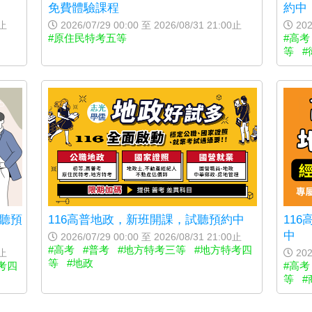
免費體驗課程
約中
0止
2026/07/29 00:00 至 2026/08/31 21:00止
202
#原住民特考五等
#高考
等
#
116高普地政，新班開課，試聽預約中
試聽預
11
中
2026/07/29 00:00 至 2026/08/31 21:00止
#高考
#普考
#地方特考三等
#地方特考四
0止
202
等
#地政
考四
#高考
等
#