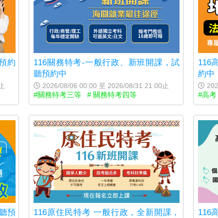
聽預約
116關務特考-一般行政、新班開課，試
11
聽預約中
約中
0止
2026/08/06 00:00 至 2026/08/31 21:00止
202
#關務特考三等
# 關務特考四等
#高考
試聽預
116原住民特考 一般行政，全新開課，
11