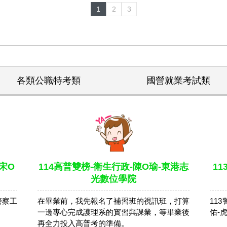
1
2
3
各類公職特考類
國營就業考試類
宋O
114高普雙榜-衛生行政-陳O瑜-東港志
1
光數位學院
警察工
在畢業前，我先報名了補習班的視訊班，打算
11
。
一邊專心完成護理系的實習與課業，等畢業後
佑-
再全力投入高普考的準備。