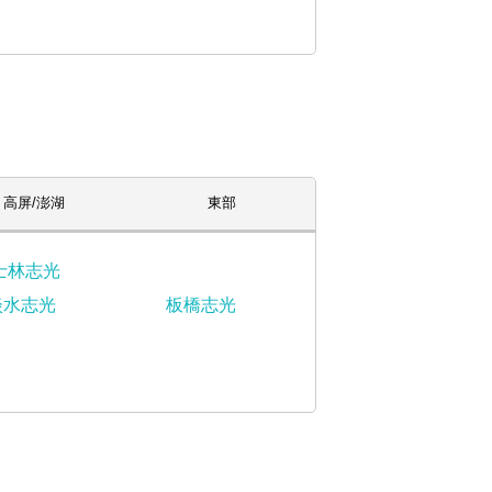
高屏/澎湖
東部
士林志光
淡水志光
板橋志光