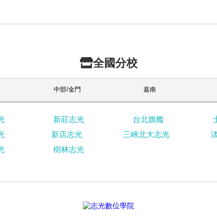
全國分校
中部/金門
嘉南
光
新莊志光
台北旗艦
光
新店志光
三峽北大志光
光
樹林志光