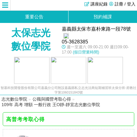
講座紀錄
註冊 / 登入
重要公告
預約補課
嘉義縣太保市嘉朴東路一段78號
太保志光
05-3628385
數位學院
週一至週六 09:00-21:00 週日09:00-
17:00
(假日營業時間)
智基科技開發股份有限公司嘉義分公司附設嘉義縣私立志光法商短期補習班太保分班-府教社
字第1060151843號
志光數位學院
»
公職與國營考取心得
»
109年 高考 增額 一般行政 王O靜-靜宜志光數位學院
高普考考取心得