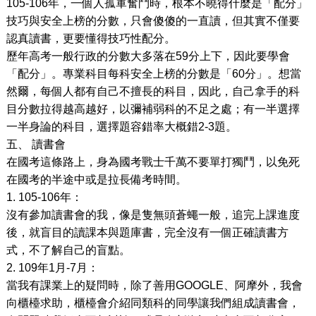
105-106
年，一個人孤軍奮鬥時，根本不曉得什麼是「配分」
技巧與安全上榜的分數，只會傻傻的一直讀，但其實不僅要
認真讀書，更要懂得技巧性配分。
歷年高考一般行政的分數大多落在
59
分上下，因此要學會
「配分」。專業科目每科安全上榜的分數是「
60
分」。想當
然爾，每個人都有自己不擅長的科目，因此，自己拿手的科
目分數拉得越高越好，以彌補弱科的不足之處；有一半選擇
一半身論的科目，選擇題容錯率大概錯
2-3
題。
五、
讀書會
在國考這條路上，身為國考戰士千萬不要單打獨鬥，以免死
在國考的半途中或是拉長備考時間。
1. 105-106
年：
沒有參加讀書會的我，像是隻無頭蒼蠅一般，追完上課進度
後，就盲目的讀課本與題庫書，完全沒有一個正確讀書方
式，不了解自己的盲點。
2. 109
年
1
月
-7
月：
當我有課業上的疑問時，除了善用
GOOGLE
、阿摩外，我會
向櫃檯求助，櫃檯會介紹同類科的同學讓我們組成讀書會，