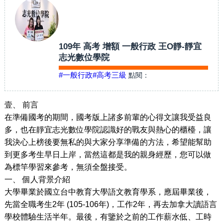
109年 高考 增額 一般行政 王O靜-靜宜
志光數位學院
#一般行政
#高考三級
點閱：
壹、
前言
在準備國考的期間，國考版上諸多前輩的心得文讓我受益良
多，也在靜宜志光數位學院認識好的戰友與熱心的櫃檯，讓
我決心上榜後要無私的與大家分享準備的方法，希望能幫助
到更多考生早日上岸，當然這都是我的親身經歷，您可以做
為標竿學習來參考，無須全盤接受。
一、
個人背景介紹
大學畢業於國立台中教育大學語文教育學系，應屆畢業後，
先當全職考生
2
年
(105-106
年
)
，工作
2
年，再去加拿大讀語言
學校體驗生活半年。最後，有鑒於之前的工作薪水低、工時