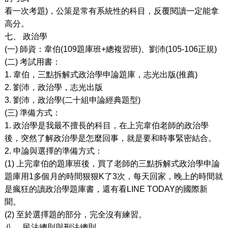
看一次考題
)
，公策是常有系統性的科目，反覆閱讀一定能拿
高分。
七、
政治學
(
一
)
師資：韋伯
(109
題庫班
+
總複習班
)
、劉沛
(105-106
正規
)
(
二
)
考試用書：
1.
韋伯，三點拆解式政治學申論題庫，志光出版
(
推薦
)
2.
劉沛，政治學，志光出版
3.
劉沛，政治學
(
二十組申論經典題型
)
(
三
)
準備方式：
1.
政治學是我最不擅長的科目，在上完韋伯老師的政治學
後，突然了解政治學是怎麼回事，就是要和時事緊密結合。
2.
申論與選擇的準備方式：
(1)
上完韋伯的題庫班後，買了老師的三點拆解式政治學申論
題庫用
1
多個月的時間狠狠
K
了
3
次，每天回家，晚上的時間就
是瘋狂的讀政治學題庫書，還有看
LINE TODAY
的國際新
聞。
(2)
至於選擇題的部分，完全沒有練習。
八、
民法總則與刑法總則