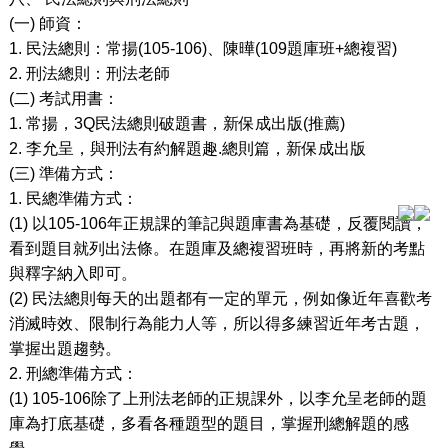
(
一
)
師資：
1.
民法總則：常揚
(105-106)
、陳曄
(109
題庫班
+
總複習
)
2.
刑法總則：刑法老師
(
二
)
考試用書：
1.
常揚，
3Q
民法總則破題書，新保成出版
(
推薦
)
2.
李允呈，與刑法有約解題趣
.
總則篇，新保成出版
(
三
)
準備方式：
1.
民總準備方式：
(1)
以
105-106
年正規課的筆記與題庫書為基礎，反覆閱讀，
看到題目就列出法條。在題庫及總複習班時，再將新的考點
與釋字納入即可。
(2)
民法總則每天的出題都有一定的單元，例如像近年喜歡考
消滅時效、限制行為能力人等，所以得多練習近年考古題，
掌握出題趨勢。
2.
刑總準備方式：
(1) 105-106
除了上刑法老師的正規課外，以李允呈老師的題
庫為打底基礎，多看各種題型的題目，掌握刑總解題的感