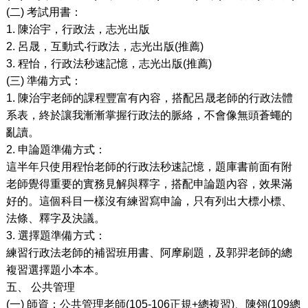
(
二
)
考試用書：
1.
陳治宇，行政法，志光出版
2.
呂晟，互動式
‧
行政法，志光出版
(
推薦
)
3.
程怡，行政法秒速記憶，志光出版
(
推薦
)
(
三
)
準備方式：
1.
陳治宇老師的課程豐富有內容，搭配呂晟老師的行政法體
系表，終於讓我漸漸掌握行政法的脈絡，不會像無頭蒼蠅的
亂讀。
2.
申論題準備方式：
這半年只使用程怡老師的行政法秒速記憶，題庫書前面有附
老師覺得重要的實務見解與釋字，搭配申論題內容，效果滿
好的。這個科目一樣沒有練習寫申論，只有列出大標小標、
法條、釋字及決議。
3.
選擇題準備方式：
練習行政法老師的補習班用書、阿摩刷題，及郭羿老師的總
複習選擇題小本本。
五、
公共管理
(
一
)
師資：公共管理老師
(105-106
正規
+
總複習
)
、陳翎
(109
總