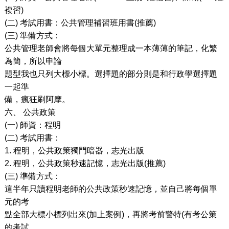
複習
)
(
二
)
考試用書：公共管理補習班用書
(
推薦
)
(
三
)
準備方式：
公共管理老師會將每個大單元整理成一本薄薄的筆記，化繁
為簡，所以申論
題型我也只列大標小標。選擇題的部分則是和行政學選擇題
一起準
備，瘋狂刷阿摩。
六、
公共政策
(
一
)
師資：程明
(
二
)
考試用書：
1.
程明，公共政策獨門暗器，志光出版
2.
程明，公共政策秒速記憶，志光出版
(
推薦
)
(
三
)
準備方式：
這半年只讀程明老師的公共政策秒速記憶，並自己將每個單
元的考
點全部大標小標列出來
(
加上案例
)
，再將考前警特
(
有考公策
的考試