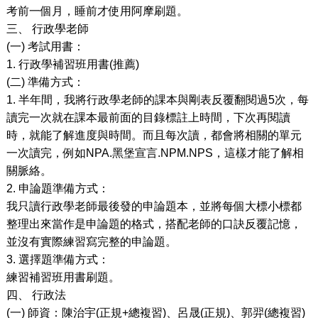
考前一個月，睡前才使用阿摩刷題。
三、
行政學老師
(
一
)
考試用書：
1.
行政學補習班用書
(
推薦
)
(
二
)
準備方式：
1.
半年間，我將行政學老師的課本與剛表反覆翻閱過
5
次，每
讀完一次就在課本最前面的目錄標註上時間，下次再閱讀
時，就能了解進度與時間。而且每次讀，都會將相關的單元
一次讀完，例如
NPA.
黑堡宣言
.NPM.NPS
，這樣才能了解相
關脈絡。
2.
申論題準備方式：
我只讀行政學老師最後發的申論題本，並將每個大標小標都
整理出來當作是申論題的格式，搭配老師的口訣反覆記憶，
並沒有實際練習寫完整的申論題。
3.
選擇題準備方式：
練習補習班用書刷題。
四、
行政法
(
一
)
師資：陳治宇
(
正規
+
總複習
)
、呂晟
(
正規
)
、郭羿
(
總複習
)