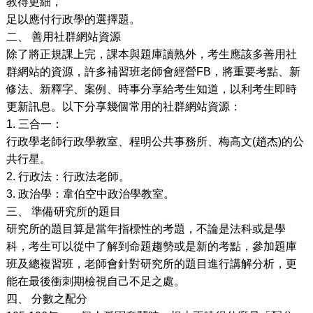
教得更細，
足以應付行政學的選擇題。
二、
善用社群網站資源
除了將正規課上完，課本與題庫讀熟外，考生應該多善用社
群網站的資源，許多補習班老師會經營
FB
，將重要考點、新
修法、新釋字、案例、時事分享給考生知道，以利考生即時
更新訊息。以下分享幾個常用的社群網站資源：
1.
三合一：
行政學老師行政學教室、程明公共事務所、梅高文
(
趙杰
)
的公
共行星。
2.
行政法：行政法老師。
3.
政治學：韋伯空中政治學教室。
三、
準備研究所的題目
研究所的題目算是當年指標性的考題，不論是法科或是學
科，考生可以從中了解到命題趨勢或是新的考點，參加題庫
班及總複習班，老師會針對研究所的題目進行講解分析，更
能在最後衝刺期檢視自己不足之處。
四、
分數之配分