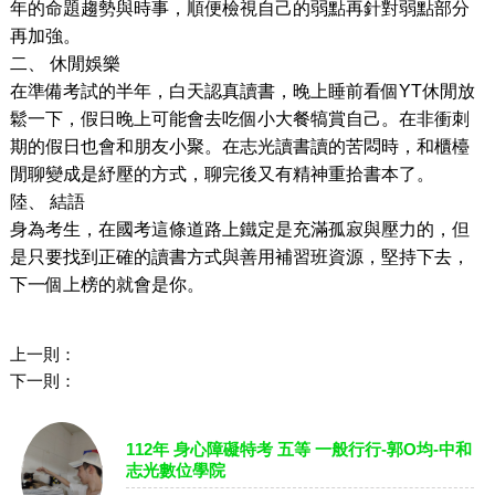
年的命題趨勢與時事，順便檢視自己的弱點再針對弱點部分
再加強。
二、
休閒娛樂
在準備考試的半年，白天認真讀書，晚上睡前看個
YT
休閒放
鬆一下，假日晚上可能會去吃個小大餐犒賞自己。在非衝刺
期的假日也會和朋友小聚。在志光讀書讀的苦悶時，和櫃檯
閒聊變成是紓壓的方式，聊完後又有精神重拾書本了。
陸、
結語
身為考生，在國考這條道路上鐵定是充滿孤寂與壓力的，但
是只要找到正確的讀書方式與善用補習班資源，堅持下去，
下一個上榜的就會是你。
上一則：
下一則：
112年 身心障礙特考 五等 一般行行-郭O均-中和
志光數位學院