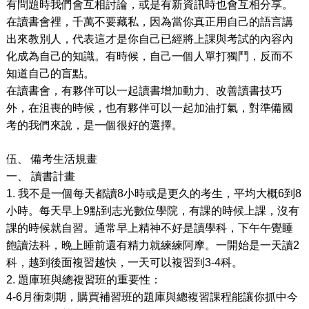
有問題時我們會互相討論，或是有新資訊時也會互相分享。
在讀書會裡，千萬不要藏私，因為當你真正用自己的語言講
出來教別人，代表這才是你自己已經將上課與考試的內容內
化成為自己的知識。有時候，自己一個人單打獨鬥，反而不
知道自己的盲點。
在讀書會，有夥伴可以一起讀書增加動力、改善讀書技巧
外，在沮喪的時候，也有夥伴可以一起加油打氣，對準備國
考的我們來說，是一個很好的選擇。
伍、
備考生活規畫
一、
讀書計畫
1.
我不是一個每天都讀
8
小時或是更久的考生，平均大概
6
到
8
小時。每天早上
9
點到志光數位學院，有課的時候上課，沒有
課的時候就自習。通常早上精神不好是讀學科，下午午覺睡
飽讀法科，晚上睡前還有精力就練練阿摩。一開始是一天讀
2
科，越到後面複習越快，一天可以複習到
3-4
科。
2.
題庫班與總複習班的重要性：
4-6
月衝刺期，購買補習班的題庫與總複習課程能讓你抓中今