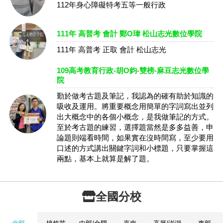
112年身心障礙特考五等一般行政
111年 高普考 會計 鄭O瑋 松山志光數位學院
111年 高普考 正取 會計 松山志光
109高考教育行政-胡O鈞-雙榜-麻豆志光數位學
院
勤於做考古題及筆記，我認為的確有助於知識的
吸收及運用。將重要概念用簡單的字詞寫出並列
出大概念中的各個小概念，是我做筆記的方式。
至於考古題的練習，選擇題當然是多多益善，申
論題則端看時間，如果實在沒時間寫，至少要用
口述的方式講出關鍵字詞和小標題，只要掌握這
兩點，基本上就算是解了題。
全國分校