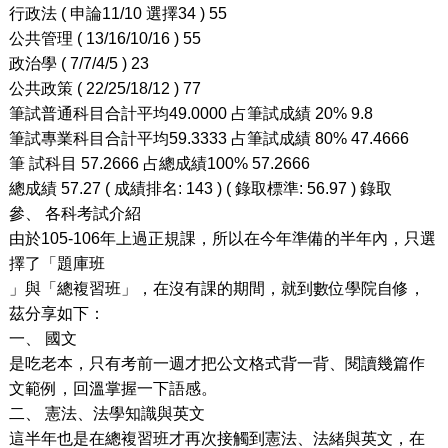
行政法
(
申論
11/10
選擇
34 ) 55
公共管理
( 13/16/10/16 ) 55
政治學
( 7/7/4/5 ) 23
公共政策
( 22/25/18/12 ) 77
筆試普通科目合計平均
49.0000
占筆試成績
20% 9.8
筆試專業科目合計平均
59.3333
占筆試成績
80% 47.4666
筆
試科目
57.2666
占總成績
100% 57.2666
總成績
57.27 (
成績排名
: 143 ) (
錄取標準
: 56.97 )
錄取
參、
各科考試介紹
由於
105-106
年上過正規課，所以在今年準備的半年內，只選
擇了「題庫班
」與「總複習班」，在沒有課的期間，就到數位學院自修，
茲分享如下：
一、
國文
是吃老本，只有考前一週才把公文格式背一背、閱讀幾篇作
文範例，回溫掌握一下語感。
二、
憲法、法學知識與英文
這半年也是在總複習班才再次接觸到憲法、法緒與英文，在