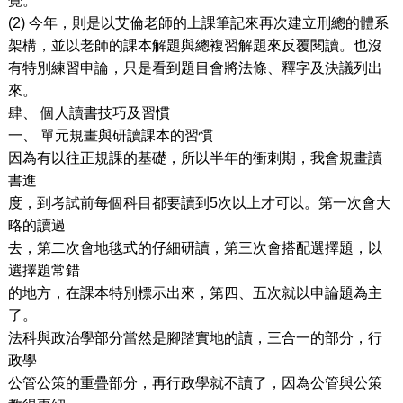
覺。
(2)
今年，則是以艾倫老師的上課筆記來再次建立刑總的體系
架構，並以老師的課本解題與總複習解題來反覆閱讀。也沒
有特別練習申論，只是看到題目會將法條、釋字及決議列出
來。
肆、
個人讀書技巧及習慣
一、
單元規畫與研讀課本的習慣
因為有以往正規課的基礎，所以半年的衝刺期，我會規畫讀
書進
度，到考試前每個科目都要讀到
5
次以上才可以。第一次會大
略的讀過
去，第二次會地毯式的仔細研讀，第三次會搭配選擇題，以
選擇題常錯
的地方，在課本特別標示出來，第四、五次就以申論題為主
了。
法科與政治學部分當然是腳踏實地的讀，三合一的部分，行
政學
公管公策的重疊部分，再行政學就不讀了，因為公管與公策