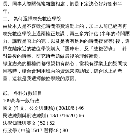
長、同事人際關係複雜難相處，於是下定決心好好衝刺半
年。
二、
為何選擇志光數位學院
由於本人是不喜歡把時間浪費通勤上的，加上以前已經有再
志光數位學院上過兩輪正規課，再三多方評估
(
半年的時間壓
力、課程是否上的完，以及是否有足夠的時間複習等
)
後，選
擇在離家近的數位學院購入「題庫班」及「總複習班」，針
對最後的時事、研究所考題做最後的理解衝刺。
靜宜志光的櫃檯們都很親切有熱心，當我有課業上的疑問或
困惑時，櫃台會利用班內的資源來協助我，綜合以上的考
量，這就是我選擇數位學院的原因。
貳、
各科分數細目
109
高考一般行政
國文
(
作文、公文與測驗
) ( 30/10/6 ) 46
民法總則與刑法總則
( 13/17/16/20 ) 66
法學知識與英文
( 52 ) 52
行政學
(
申論
15/17
選擇
48 ) 80