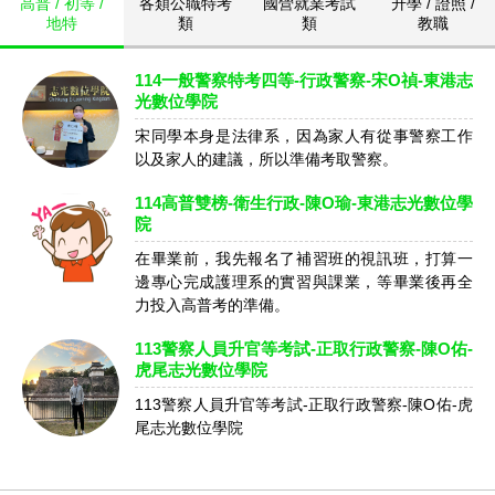
高普 / 初等 /
各類公職特考
國營就業考試
升學 / 證照 /
地特
類
類
教職
114一般警察特考四等-行政警察-宋O禎-東港志
光數位學院
宋同學本身是法律系，因為家人有從事警察工作
以及家人的建議，所以準備考取警察。
114高普雙榜-衛生行政-陳O瑜-東港志光數位學
院
在畢業前，我先報名了補習班的視訊班，打算一
邊專心完成護理系的實習與課業，等畢業後再全
力投入高普考的準備。
113警察人員升官等考試-正取行政警察-陳O佑-
虎尾志光數位學院
113警察人員升官等考試-正取行政警察-陳O佑-虎
尾志光數位學院