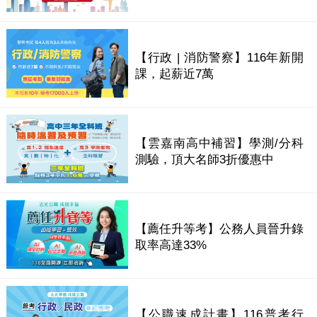
【行政 | 消防警察】116年新開
課，起薪近7萬
【雲嘉南高中補習】學測/分科
測驗，頂大名師3折優惠中
【薦任升等考】公務人員晉升錄
取率高達33%
【公職速成計畫】116普考行