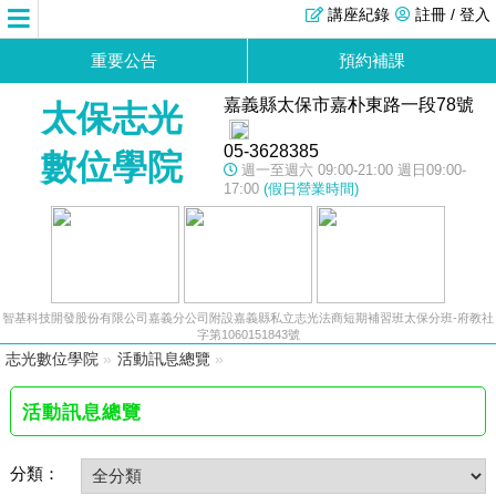
講座紀錄
註冊 / 登入
重要公告
預約補課
嘉義縣太保市嘉朴東路一段78號
太保志光
05-3628385
數位學院
週一至週六 09:00-21:00 週日09:00-
17:00
(假日營業時間)
智基科技開發股份有限公司嘉義分公司附設嘉義縣私立志光法商短期補習班太保分班-府教社
字第1060151843號
志光數位學院
»
活動訊息總覽
»
活動訊息總覽
分類：