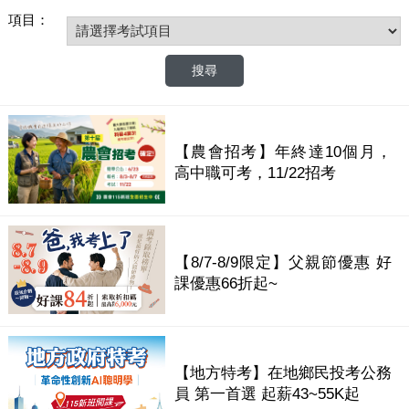
項目：
【農會招考】年終達10個月，
高中職可考，11/22招考
【8/7-8/9限定】父親節優惠 好
課優惠66折起~
【地方特考】在地鄉民投考公務
員 第一首選 起薪43~55K起