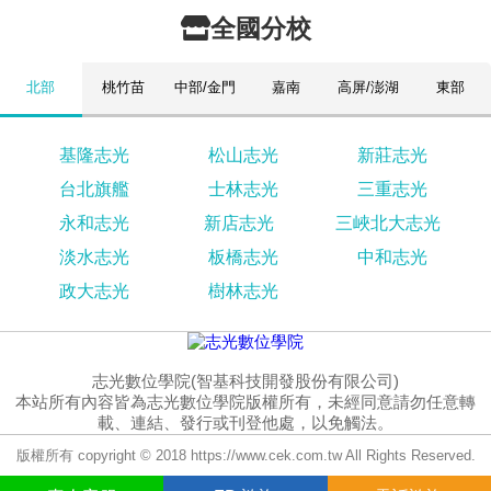
全國分校
北部
桃竹苗
中部/金門
嘉南
高屏/澎湖
東部
基隆志光
松山志光
新莊志光
台北旗艦
士林志光
三重志光
永和志光
新店志光
三峽北大志光
淡水志光
板橋志光
中和志光
政大志光
樹林志光
志光數位學院(智基科技開發股份有限公司)
本站所有內容皆為志光數位學院版權所有，未經同意請勿任意轉
載、連結、發行或刊登他處，以免觸法。
版權所有 copyright © 2018 https://www.cek.com.tw All Rights Reserved.