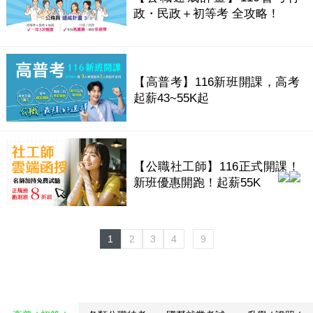
政・民政＋初等考 全攻略！
【高普考】116新班開課，高考
起薪43~55K起
【公職社工師】116正式開課！
新班優惠開跑！起薪55K
1
2
3
4
9