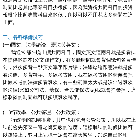
時間比起其他專業科目少很多，因為我覺得共同科目的投資
報酬率比起專業科目來的低，所以可以不用花太多時間在這
上面。
三、各科準備技巧
(
一)國文、法學緒論、憲法與英文：
我通常都在晚上讀共同科目，國文英文這兩科就是多看課
本提供的範本(公文跟作文)，有多餘時間就會背個幾句名言佳
句，然後多背一點英文單字跟片語；法學緒論跟憲法就是多
看法條、多背釋字、多練考古題，我在練考古題的時候會把
比較常考的法律多看幾次，有一些範圍太大或是沒出過幾次
的法律(比如公司法、勞保、全民健保法等)我就會捨棄掉，這
樣剩餘的時間就可以多讀幾次釋字。
(
二)行政學、公共管理、公共政策：
行政學的範圍很廣，其中也有包含公管公策，所以我在上
課前會先預習一遍老師要教的進度，這樣聽課的時候比較可
以跟得上，並且上完課一定會在當天複習，加深自己的印