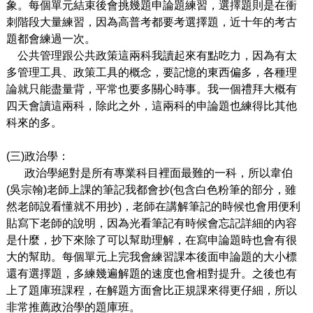
象。每個單元結束後會挑幾題申論題練習，選擇題則是在衝
刺階段大量練習，因為高普考都要考選擇題，近十年的考古
題都會練過一次。
公共管理跟公共政策這兩科我讀起來有點吃力，因為有太
多管理工具、政策工具的概念，要記憶的東西偏多，各種理
論就只能盡量背，平常也要多關心時事。我一個禮拜大概有
四天會讀這兩科，除此之外，這兩科的申論題也練得比其他
科來的多。
(
三)政治學：
政治學絕對是所有專業科目裡面最難的一科，所以
韋伯
(吳宗翰)
老師上課的筆記我都會抄(包含白色粉筆的部分，雖
然老師說看懂就不用抄)，老師在講解筆記的時候也會用便利
貼寫下老師的說明，因為光看筆記有時候會忘記詳細的內容
是什麼，抄下來除了可以幫助理解，在寫申論題時也會有很
大的幫助。每個單元上完我會練習課本後面申論題的大小標
還有選擇題，多練幾遍解題的速度也會相對提升。之後也有
上了題庫班課程，在解題方面會比正規課來得更仔細，所以
非常推薦政治學的題庫班。