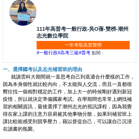
111年高普考一般行政-吳O蒨-雙榜-潮州
志光數位學院
一年考取高普雙榜
#一般行政
#高考三級
#普考
點閱：
一、選擇國考以及志光補習班的理由
就讀雲科大期間就一直思考自己到底適合什麼樣的工作，
因為本身個性就比較內向，不太能與人交流，而且一直都很
嚮往找一個相對穩定的工作，加上大一的時候剛好遇到新冠
疫情，所以就決定準備國家考試。在學期間也常常上網找補
習的相關資訊，最後選擇了潮州志光的視訊課程，因為我覺
得在家上課的注意力容易被其他事物分散，如果到補習班上
課比較能感受到競爭壓力，藉以督促自己，可以讓自己沉浸
在讀書的氛圍。