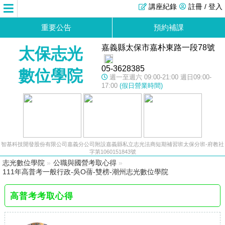
講座紀錄
註冊 / 登入
重要公告
預約補課
嘉義縣太保市嘉朴東路一段78號
太保志光
05-3628385
數位學院
週一至週六 09:00-21:00 週日09:00-
17:00
(假日營業時間)
智基科技開發股份有限公司嘉義分公司附設嘉義縣私立志光法商短期補習班太保分班-府教社
字第1060151843號
志光數位學院
»
公職與國營考取心得
»
111年高普考一般行政-吳O蒨-雙榜-潮州志光數位學院
高普考考取心得