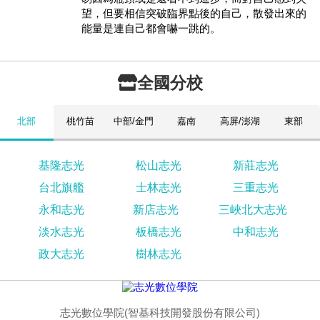
望，但要相信突破臨界點後的自己，散發出來的
能量是連自己都會嚇一跳的。
全國分校
北部
桃竹苗
中部/金門
嘉南
高屏/澎湖
東部
基隆志光
松山志光
新莊志光
台北旗艦
士林志光
三重志光
永和志光
新店志光
三峽北大志光
淡水志光
板橋志光
中和志光
政大志光
樹林志光
志光數位學院(智基科技開發股份有限公司)