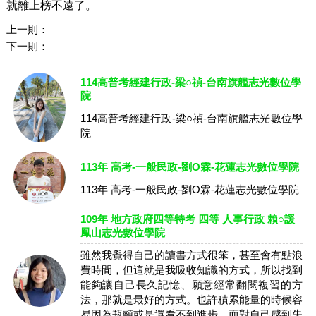
就離上榜不遠了。
上一則：
下一則：
114高普考經建行政-梁○禎-台南旗艦志光數位學
院
114高普考經建行政-梁○禎-台南旗艦志光數位學
院
113年 高考-一般民政-劉O霖-花蓮志光數位學院
113年 高考-一般民政-劉O霖-花蓮志光數位學院
109年 地方政府四等特考 四等 人事行政 賴○諼
鳳山志光數位學院
雖然我覺得自己的讀書方式很笨，甚至會有點浪
費時間，但這就是我吸收知識的方式，所以找到
能夠讓自己長久記憶、願意經常翻閱複習的方
法，那就是最好的方式。也許積累能量的時候容
易因為瓶頸或是還看不到進步，而對自己感到失