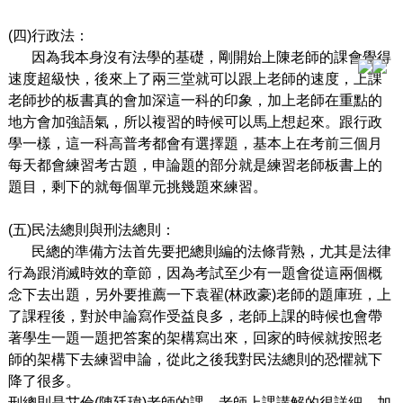
(
四)行政法：
因為我本身沒有法學的基礎，剛開始上
陳老
師的課會覺得
速度超級快，後來上了兩三堂就可以跟上老師的速度，上課
老師抄的板書真的會加深這一科的印象，加上老師在重點的
地方會加強語氣，所以複習的時候可以馬上想起來。跟行政
學一樣，這一科高普考都會有選擇題，基本上在考前三個月
每天都會練習考古題，申論題的部分就是練習老師板書上的
題目，剩下的就每個單元挑幾題來練習。
(
五)民法總則與刑法總則：
民總的準備方法首先要把總則編的法條背熟，尤其是法律
行為跟消滅時效的章節，因為考試至少有一題會從這兩個概
念下去出題，另外要推薦一下
袁翟(林政豪)
老師的題庫班，上
了課程後，對於申論寫作受益良多，老師上課的時候也會帶
著學生一題一題把答案的架構寫出來，回家的時候就按照老
師的架構下去練習申論，從此之後我對民法總則的恐懼就下
降了很多。
刑總則是艾倫(
陳廷瑋)
老師的課，老師上課講解的很詳細，加