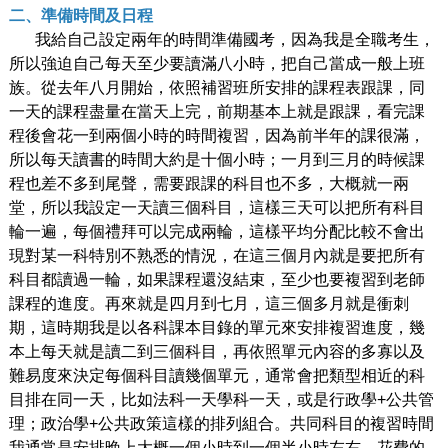
二、準備時間及日程
我給自己設定兩年的時間準備國考，因為我是全職考生，
所以強迫自己每天至少要讀滿八小時，把自己當成一般上班
族。從去年八月開始，依照補習班所安排的課程表跟課，同
一天的課程盡量在當天上完，前期基本上就是跟課，看完課
程後會花一到兩個小時的時間複習，因為前半年的課很滿，
所以每天讀書的時間大約是十個小時；一月到三月的時候課
程也差不多到尾聲，需要跟課的科目也不多，大概就一兩
堂，所以我設定一天讀三個科目，這樣三天可以把所有科目
輪一遍，每個禮拜可以完成兩輪，這樣平均分配比較不會出
現對某一科特別不熟悉的情況，在這三個月內就是要把所有
科目都讀過一輪，如果課程還沒結束，至少也要複習到老師
課程的進度。再來就是四月到七月，這三個多月就是衝刺
期，這時期我是以各科課本目錄的單元來安排複習進度，幾
本上每天就是讀二到三個科目，再依照單元內容的多寡以及
難易度來決定每個科目讀幾個單元，通常會把類型相近的科
目排在同一天，比如法科一天學科一天，或是行政學+公共管
理；政治學+公共政策這樣的排列組合。共同科目的複習時間
我通常是安排晚上大概一個小時到一個半小時左右，花費的