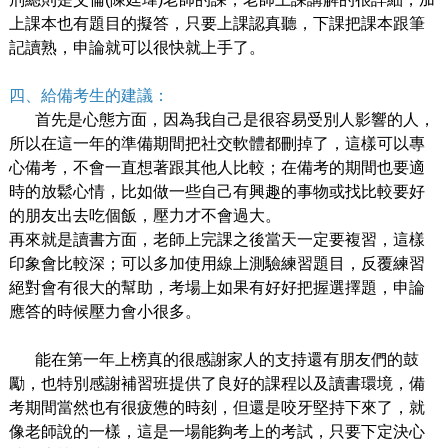
上課本也有題目的擬答，只要上課認真聽，下課把課本跟筆
記讀熟，申論就可以很快就上手了。
四、給備考生的建議：
首先是心態方面，因為我自己是很容易受別人影響的人，
所以在這一年的準備期間把社交軟體都刪掉了，這樣可以專
心備考，不會一直想著跟其他人比較；在備考的期間也要適
時的放鬆心情，比如做一些自己有興趣的事物或找比較要好
的朋友出去吃個飯，壓力才不會過大。
再來就是讀書方面，老師上完課之後當天一定要複習，這樣
印象會比較深；可以多加使用線上測驗練習題目，反覆練習
絕對會有很大的幫助，考場上如果有好好把握選擇題，申論
應答的時候壓力會小很多。
能在第一年上榜真的很感謝家人的支持還有朋友們的鼓
勵，也特別感謝補習班提供了良好的課程以及讀書環境，備
考期間當然也有很疲憊的時刻，但還是咬牙堅持下來了，就
像老師說的一樣，這是一場能夠考上的考試，只要下定決心