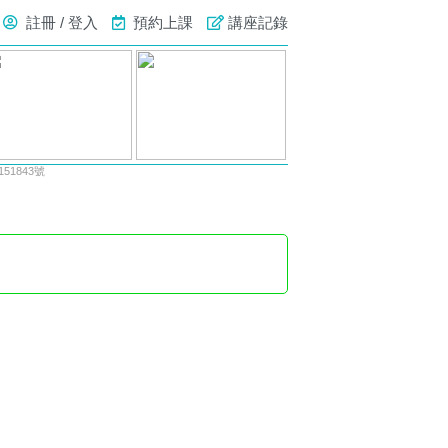
註冊 / 登入
預約上課
講座記錄
1843號