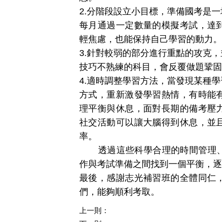
2.
分階段設立小目標，準備國考是一
每月通過一定數量的模擬考試，達
輕焦慮，也能保持自己學習的動力。
3.
針對較弱的部分進行重點的攻克，
技巧不熟練的科目，會反覆做題鞏固
4.
適時調整學習方法，當發現某種學
方式，重新激發學習熱情，有時能
理平衡與休息，面對長期的備考壓
社交活動可以讓大腦得到休息，並
率。
透過這些科學合理的時間管理、
作與考試準備之間找到一個平衡，逐
最後，感謝志光補習班的全體同仁
們，能夠順利考取。
上一則：