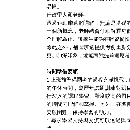
易懂。
行政學大意老師-
透過鉅細靡遺的講解，無論是基礎
一個新概念，老師總會仔細解釋每
全理解為止。讓學生能夠在輕鬆愉快
除此之外，補習班還提供考前重點
更加加深印象，還能讓我提前適應考
時間準備要領
:
1.
上班族準備國考的過程充滿挑戰，
的午休時間，寫歷年試題訓練對題目
行深入的課程學習、難度較高的題
的時間去理解和掌握。另外，在準
突破困難，保持學習的動力。
1.
尋求學習支持與交流可以透過與
惑。