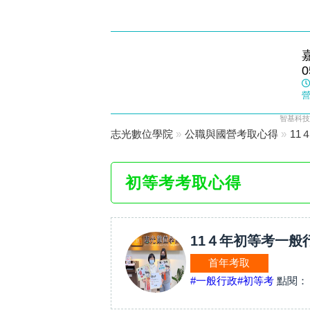
太保志光
0
數位學院
營
智基科技
志光數位學院
»
公職與國營考取心得
»
11
初等考考取心得
11４年初等考一般
首年考取
#一般行政
#初等考
點閱：