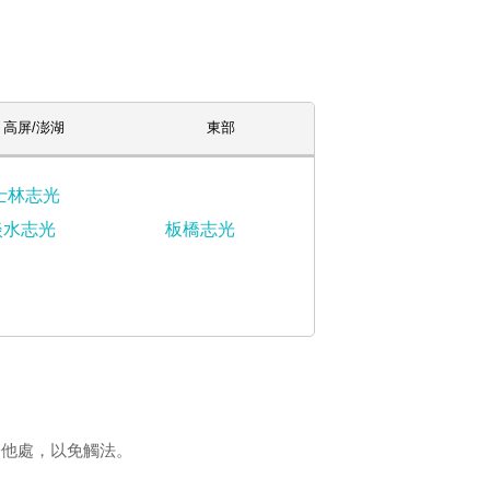
高屏/澎湖
東部
士林志光
淡水志光
板橋志光
登他處，以免觸法。