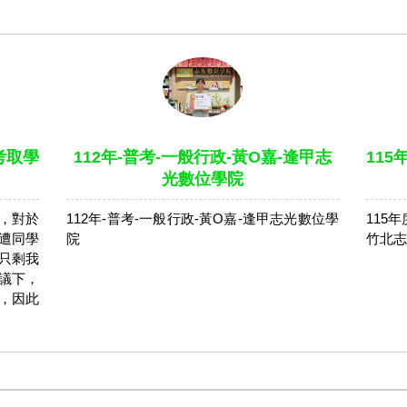
考取學
112年-普考-一般行政-黃O嘉-逢甲志
115
光數位學院
，對於
112年-普考-一般行政-黃O嘉-逢甲志光數位學
115
遭同學
院
竹北志
只剩我
議下，
，因此