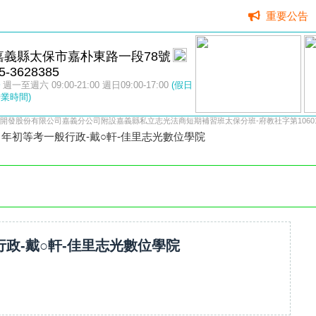
重要公告
嘉義縣太保市嘉朴東路一段78號
5-3628385
週一至週六 09:00-21:00 週日09:00-17:00
(假日
業時間)
開發股份有限公司嘉義分公司附設嘉義縣私立志光法商短期補習班太保分班-府教社字第106015
４年初等考一般行政-戴○軒-佳里志光數位學院
行政-戴○軒-佳里志光數位學院