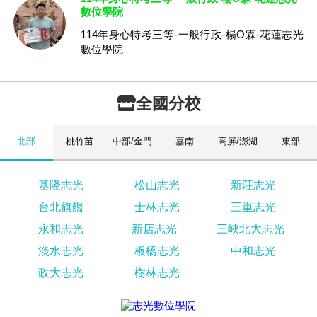
數位學院
114年身心特考三等-一般行政-楊O霖-花蓮志光
數位學院
全國分校
北部
桃竹苗
中部/金門
嘉南
高屏/澎湖
東部
基隆志光
松山志光
新莊志光
台北旗艦
士林志光
三重志光
永和志光
新店志光
三峽北大志光
淡水志光
板橋志光
中和志光
政大志光
樹林志光