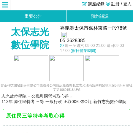
講座紀錄
註冊 / 登入
重要公告
預約補課
嘉義縣太保市嘉朴東路一段78號
太保志光
05-3628385
數位學院
週一至週六 09:00-21:00 週日09:00-
17:00
(假日營業時間)
智基科技開發股份有限公司嘉義分公司附設嘉義縣私立志光法商短期補習班太保分班-府教社
字第1060151843號
志光數位學院
»
公職與國營考取心得
»
113年 原住民特考 三等 一般行政 正取006-張O龍-新竹志光數位學院
原住民三等特考考取心得