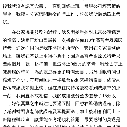
後我就沒有認真念書，一直到回鍋上班，發現公司經營策略
變更，我轉向公家機關應徵約聘工作，也如我所願應徵上考
試。
在公家機關服務的過程，我又開始重拾對未來公職穩定
的憧憬，決定再給自己最後一次機會準備113年高普考及原民
特考，這次不同的是我能將課本所學的，套用在公家實務經
驗上，讓我在答題上更得心應手；因為高普考跟原民特考只
差兩個月，就一起準備，但這將近9個月的準備，我除去了上
健身房的時間，為的就是要更多時間念書，另外睡眠時間也
縮短了不少，有時候睡到一半還會跳起來繼續看書，儘管高
普考未讓我如期上榜，但在原住民特考放榜看到成績單的那
一刻，我簡直不敢相信，我的成績總分至少進步了15分以
上，好似冥冥之中就注定要過五關，回想在準備的過程，除
了感謝補習班老師的課程及耳提面命，加上後期會利用上下
班路程聽時事，讓我能在考場順利答題，最要感謝的莫過是