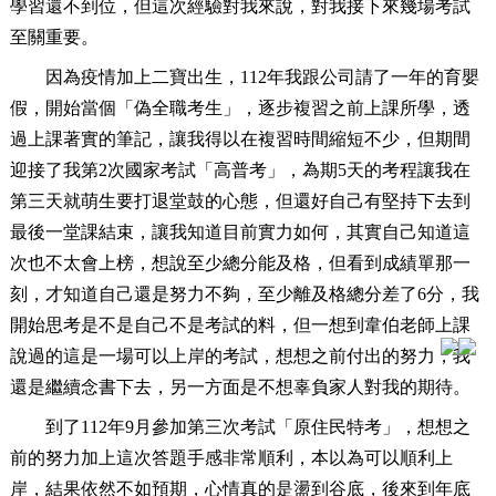
學習還不到位，但這次經驗對我來說，對我接下來幾場考試
至關重要。
因為疫情加上二寶出生，112年我跟公司請了一年的育嬰
假，開始當個「偽全職考生」，逐步複習之前上課所學，透
過上課著實的筆記，讓我得以在複習時間縮短不少，但期間
迎接了我第2次國家考試「高普考」，為期5天的考程讓我在
第三天就萌生要打退堂鼓的心態，但還好自己有堅持下去到
最後一堂課結束，讓我知道目前實力如何，其實自己知道這
次也不太會上榜，想說至少總分能及格，但看到成績單那一
刻，才知道自己還是努力不夠，至少離及格總分差了6分，我
開始思考是不是自己不是考試的料，但一想到韋伯老師上課
說過的這是一場可以上岸的考試，想想之前付出的努力，我
還是繼續念書下去，另一方面是不想辜負家人對我的期待。
到了112年9月參加第三次考試「原住民特考」，想想之
前的努力加上這次答題手感非常順利，本以為可以順利上
岸，結果依然不如預期，心情真的是盪到谷底，後來到年底