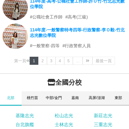
114年度-高考-公職社會工作師-許Ｏ竹-竹北志光數
位學院
#公職社會工作師
#高考(三級)
114年度-一般警察特考四等-行政警察-李Ｏ毅-竹北
志光數位學院
#一般警察-四等
#行政警察人員
第一頁
1
2
3
4
5
...
最後一頁
全國分校
北部
桃竹苗
中部/金門
嘉南
高屏/澎湖
東部
基隆志光
松山志光
新莊志光
台北旗艦
士林志光
三重志光