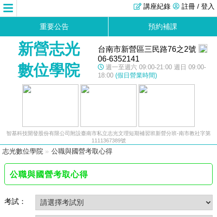
講座紀錄
註冊 / 登入
重要公告
預約補課
新營志光
台南市新營區三民路76之2號
06-6352141
數位學院
週一至週六 09:00-21:00 週日 09:00-
18:00
(假日營業時間)
智基科技開發股份有限公司附設臺南市私立志光文理短期補習班新營分班-南市教社字第
1111367389號
志光數位學院
»
公職與國營考取心得
公職與國營考取心得
考試：