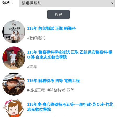
類科：
115年 教師甄試 正取 輔導科
#教師甄試
115年 警察專科學校複試 正取 乙組保安警察科-楊
O傑-台東志光數位學院
#警專
115年 關務特考 四等 電機工程
#機械工程
#關務特考-四等
115年度-身心障礙特考五等-一般行政-吳Ｏ玲-竹北
志光數位學院