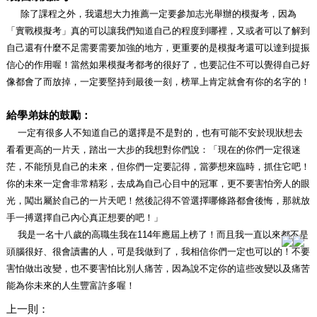
除了課程之外，我還想大力推薦一定要參加志光舉辦的模擬考，因為
「實戰模擬考」真的可以讓我們知道自己的程度到哪裡，又或者可以了解到
自己還有什麼不足需要需要加強的地方，更重要的是模擬考還可以達到提振
信心的作用喔！當然如果模擬考都考的很好了，也要記住不可以覺得自己好
像都會了而放掉，一定要堅持到最後一刻，榜單上肯定就會有你的名字的！
給學弟妹的鼓勵：
一定有很多人不知道自己的選擇是不是對的，也有可能不安於現狀想去
看看更高的一片天，踏出一大步的我想對你們說：「現在的你們一定很迷
茫，不能預見自己的未來，但你們一定要記得，當夢想來臨時，抓住它吧！
你的未來一定會非常精彩，去成為自己心目中的冠軍，更不要害怕旁人的眼
光，闖出屬於自己的一片天吧！然後記得不管選擇哪條路都會後悔，那就放
手一搏選擇自己內心真正想要的吧！」
我是一名十八歲的高職生我在114年應屆上榜了！而且我一直以來都不是
頭腦很好、很會讀書的人，可是我做到了，我相信你們一定也可以的！不要
害怕做出改變，也不要害怕比別人痛苦，因為說不定你的這些改變以及痛苦
能為你未來的人生豐富許多喔！
上一則：