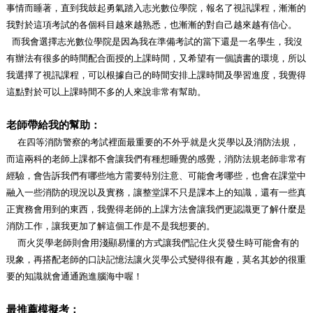
事情而睡著，直到我鼓起勇氣踏入志光數位學院，報名了視訊課程，漸漸的
我對於這項考試的各個科目越來越熟悉，也漸漸的對自己越來越有信心。
而我會選擇志光數位學院是因為我在準備考試的當下還是一名學生，我沒
有辦法有很多的時間配合面授的上課時間，又希望有一個讀書的環境，所以
我選擇了視訊課程，可以根據自己的時間安排上課時間及學習進度，我覺得
這點對於可以上課時間不多的人來說非常有幫助。
老師帶給我的幫助：
在四等消防警察的考試裡面最重要的不外乎就是火災學以及消防法規，
而這兩科的老師上課都不會讓我們有種想睡覺的感覺，消防法規老師非常有
經驗，
會告訴我們有哪些地方需要特別注意、可能會考哪些，也會在課堂中
融入一些消防的現況以及實務，讓整堂課不只是課本上的知識，還有一些真
正實務會用到的東西，我覺得老師的上課方法會讓我們更認識更了解什麼是
消防工作
，讓我更加了解這個工作是不是我想要的。
而火災學老師則會用淺顯易懂的方式讓我們記住火災發生時可能會有的
現象，再搭配老師的口訣記憶法讓火災學公式變得很有趣，莫名其妙的很重
要的知識就會通通跑進腦海中喔！
最推薦模擬考：