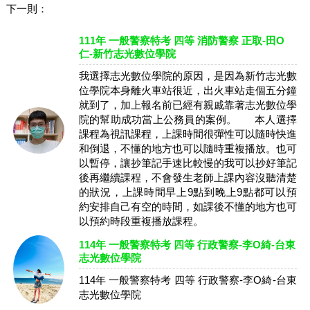
下一則：
111年 一般警察特考 四等 消防警察 正取-田O
仁-新竹志光數位學院
我選擇志光數位學院的原因，是因為新竹志光數
位學院本身離火車站很近，出火車站走個五分鐘
就到了，加上報名前已經有親戚靠著志光數位學
院的幫助成功當上公務員的案例。 本人選擇
課程為視訊課程，上課時間很彈性可以隨時快進
和倒退，不懂的地方也可以隨時重複播放。也可
以暫停，讓抄筆記手速比較慢的我可以抄好筆記
後再繼續課程，不會發生老師上課內容沒聽清楚
的狀況，上課時間早上9點到晚上9點都可以預
約安排自己有空的時間，如課後不懂的地方也可
以預約時段重複播放課程。
114年 一般警察特考 四等 行政警察-李O綺-台東
志光數位學院
114年 一般警察特考 四等 行政警察-李O綺-台東
志光數位學院