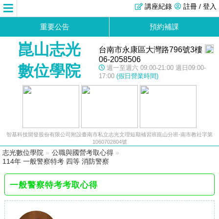
講座紀錄
註冊 / 登入
重要公告
預約補課
崑山志光
台南市永康區大灣路796號3樓
06-2058506
數位學院
週一至週六 09:00-21:00 週日09:00-
17:00
(假日營業時間)
智基科技開發股份有限公司附設臺南市私立志光文理短期補習班崑山分班-南市教社字第
1060702804號
志光數位學院
»
公職與國營考取心得
»
114年 一般警察特考 四等 消防警察
一般警察特考考取心得