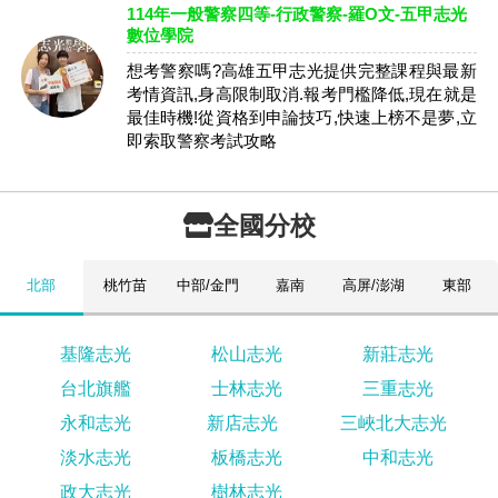
114年一般警察四等-行政警察-羅O文-五甲志光
數位學院
想考警察嗎?高雄五甲志光提供完整課程與最新
考情資訊,身高限制取消.報考門檻降低,現在就是
最佳時機!從資格到申論技巧,快速上榜不是夢,立
即索取警察考試攻略
全國分校
北部
桃竹苗
中部/金門
嘉南
高屏/澎湖
東部
基隆志光
松山志光
新莊志光
台北旗艦
士林志光
三重志光
永和志光
新店志光
三峽北大志光
淡水志光
板橋志光
中和志光
政大志光
樹林志光