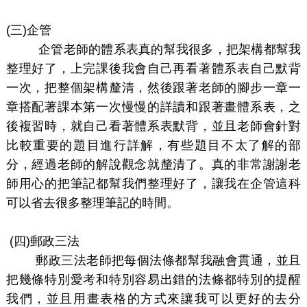
(
三)企管
企管老師的體系表真的幫我很多，把架構都幫我
整理好了，上完課後我會自己再看著體系表自己默背
一次，把整個架構釐清，然後跟著老師的腳步一章一
章搭配著課本第一次慢慢的詳讀和跟著畫體系表，之
後複習時，就自己看著體系表默背，並且老師會針對
比較重要的題目進行詳解，有些題目不太了解的部
分，經過老師的解說觀念就釐清了。真的非常謝謝老
師用心的把筆記都幫我們整理好了，讓我在企管這科
可以省去很多整理筆記的時間。
(
四)郵政三法
郵政三法老師把每個法條都幫我融會貫通，並且
把幾條特別愛考和特別容易出錯的法條都特別的提醒
我們，並且用畫表格的方式來讓我可以更好的去分