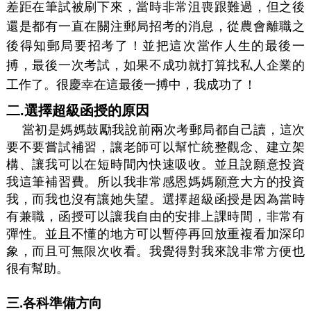
差距在筆試被刷下來，當時非常沮喪跟難過，但之後
還是都有一直在關注郵局招考的消息，從農會離職之
後得知郵局要招考了！並把這次當作人生的最後一
搏，最後一次考試，如果不成功就打算找私人企業的
工作了。很慶幸在這最後一搏中，我成功了！
二.選擇超級函授的原因
當初是媽媽鼓勵我說前兩次考郵局都自己讀，這次
要不要嘗試補習，讓老師可以幫忙統整觀念、建立架
構、讓我可以在短時間內快速吸收。並且說願意投資
我這筆補習費。所以我非常感恩媽媽願意大方的投資
我，而我也沒有讓她失望。選擇超級函授是因為當時
有兼職，函授可以讓我自由的安排上課時間，非常有
彈性。並且不懂的地方可以暫停再回放重複看加深印
象，而且可無限次收看。我覺得對我來說非常方便也
很有幫助。
三
.
各科準備方向