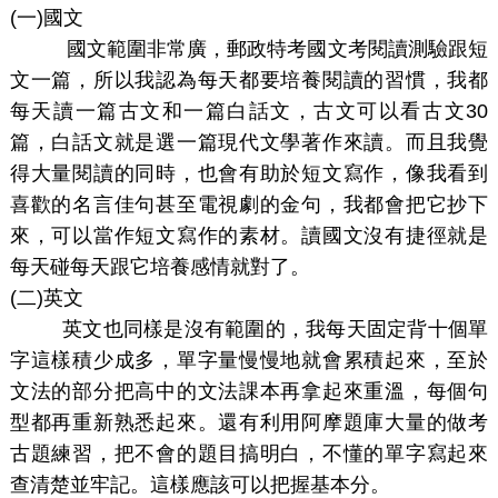
(
一)國文
國文範圍非常廣，郵政特考國文考閱讀測驗跟短
文一篇，所以我認為每天都要培養閱讀的習慣，我都
每天讀一篇古文和一篇白話文，古文可以看古文30
篇，白話文就是選一篇現代文學著作來讀。而且我覺
得大量閱讀的同時，也會有助於短文寫作，像我看到
喜歡的名言佳句甚至電視劇的金句，我都會把它抄下
來，可以當作短文寫作的素材。讀國文沒有捷徑就是
每天碰每天跟它培養感情就對了。
(
二)英文
英文也同樣是沒有範圍的，我每天固定背十個單
字這樣積少成多，單字量慢慢地就會累積起來，至於
文法的部分把高中的文法課本再拿起來重溫，每個句
型都再重新熟悉起來。還有利用阿摩題庫大量的做考
古題練習，把不會的題目搞明白，不懂的單字寫起來
查清楚並牢記。這樣應該可以把握基本分。