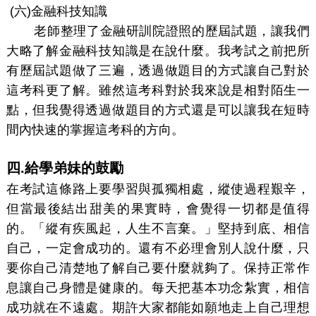
(
六)金融科技知識
老師整理了金融研訓院證照的歷屆試題，讓我們
大略了解金融科技知識是在說什麼。我考試之前把所
有歷屆試題做了三遍，透過做題目的方式讓自己對於
這考科更了解。雖然這考科對於我來說是相對陌生一
點，但我覺得透過做題目的方式還是可以讓我在短時
間內快速的掌握這考科的方向。
四
.
給學弟妹的鼓勵
在考試這條路上要學習與孤獨相處，縱使過程艱辛，
但當最後結出甜美的果實時，會覺得一切都是值得
的。「縱有疾風起，人生不言棄。」堅持到底、相信
自己，一定會成功的。還有不必理會別人說什麼，只
要你自己清楚地了解自己要什麼就夠了。保持正常作
息讓自己身體是健康的。每天把基本功念紮實，相信
成功就在不遠處。期許大家都能如願地走上自己理想