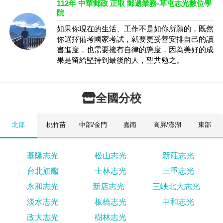
112年 中華郵政 正取 郵遞業務-草屯志光數位學
院
如果你現在的生活、工作不是如你所願的，既然
你選擇備考國家考試，就要更妥善安排自己的讀
書進度，也需要擁有自律的態度，因為美好的成
果是留給堅持到最後的人，望共勉之。
全國分校
北部
桃竹苗
中部/金門
嘉南
高屏/澎湖
東部
基隆志光
松山志光
新莊志光
台北旗艦
士林志光
三重志光
永和志光
新店志光
三峽北大志光
淡水志光
板橋志光
中和志光
政大志光
樹林志光