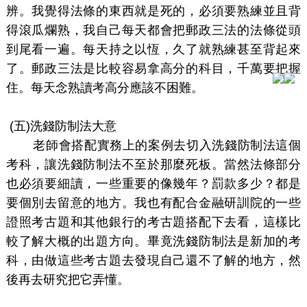
辨。我覺得法條的東西就是死的，必須要熟練並且背
得滾瓜爛熟，我自己每天都會把郵政三法的法條從頭
到尾看一遍。每天持之以恆，久了就熟練甚至背起來
了。郵政三法是比較容易拿高分的科目，千萬要把握
住。每天念熟讀考高分應該不困難。
(
五)洗錢防制法大意
老師會搭配實務上的案例去切入洗錢防制法這個
考科，讓洗錢防制法不至於那麼死板。當然法條部分
也必須要細讀，一些重要的像幾年？罰款多少？都是
要個別去留意的地方。我也有配合金融研訓院的一些
證照考古題和其他銀行的考古題搭配下去看，這樣比
較了解大概的出題方向。畢竟洗錢防制法是新加的考
科，由做這些考古題去發現自己還不了解的地方，然
後再去研究把它弄懂。