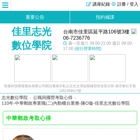
講座紀錄
註冊 / 登入
重要公告
預約補課
佳里志光
台南市佳里區延平路106號3樓
06-7236776
數位學院
週一至週六 09:00-21:00 週日 09:00-
17:00
(假日營業時間)
智基科技開發股份有限公司附設臺南市私立志光文理短期補習班佳里分班-南市教社字第
1081489617號
志光數位學院
»
公職與國營考取心得
»
110年-中華郵政專業職(二)內勤櫃台業務-陳O璇-佳里志光數位學院
中華郵政考取心得