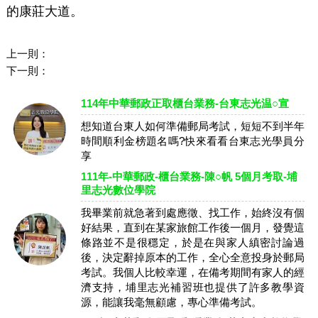
的康莊大道。
上一則：
下一則：
114年中華郵政正取櫃台業務-台東志光温○宣
想知道台東人如何準備郵局考試，短短不到半年
時間順利金榜題名嗎?快來看看台東志光學員分
享
111年-中華郵政-櫃台業務-陳○帆 5個月考取-埔
里志光數位學院
我畢業前就急著到處應徵、找工作，始終沒有個
好結果，直到在某家旅館工作後一個月，發覺這
條路並不是很穩定，於是在與家人縝密討論過
後，決定辭掉原本的工作，全心全意投身於郵局
考試。我個人比較幸運，在備考期間有家人的經
濟支持，埔里志光補習班也提供了許多教學資
源，能讓我毫無顧慮，專心準備考試。