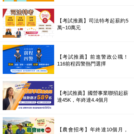
【考試推薦】司法特考起薪約5
萬~10萬元
【考試推薦】前進警政公職！
116前程四警熱門選擇
【考試推薦】國營事業聯招起薪
達45K，年終達4.4個月
【農會招考】年終達10個月，