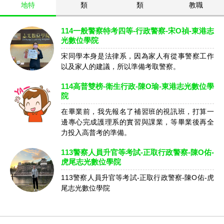
地特
類
類
教職
114一般警察特考四等-行政警察-宋O禎-東港志
光數位學院
宋同學本身是法律系，因為家人有從事警察工作
以及家人的建議，所以準備考取警察。
114高普雙榜-衛生行政-陳O瑜-東港志光數位學
院
在畢業前，我先報名了補習班的視訊班，打算一
邊專心完成護理系的實習與課業，等畢業後再全
力投入高普考的準備。
113警察人員升官等考試-正取行政警察-陳O佑-
虎尾志光數位學院
113警察人員升官等考試-正取行政警察-陳O佑-虎
尾志光數位學院