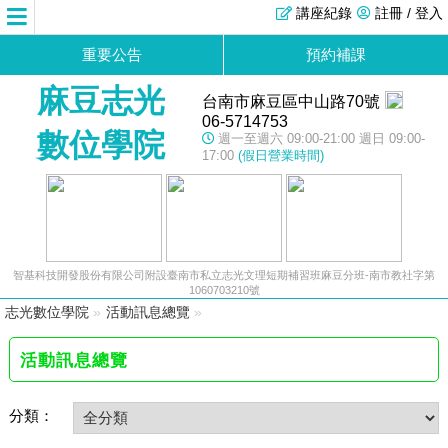
講座紀錄
註冊 / 登入
重要公告
預約補課
麻豆志光
台南市麻豆區中山路70號
06-5714753
數位學院
週一至週六 09:00-21:00 週日 09:00-
17:00
(假日營業時間)
智基科技開發股份有限公司附設臺南市私立志光文理短期補習班麻豆分班-南市教社字第
1060703210號
志光數位學院
»
活動訊息總覽
»
活動訊息總覽
分類：