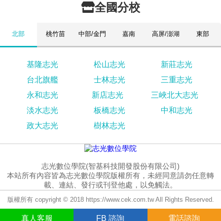
全國分校
北部
桃竹苗
中部/金門
嘉南
高屏/澎湖
東部
基隆志光
松山志光
新莊志光
台北旗艦
士林志光
三重志光
永和志光
新店志光
三峽北大志光
淡水志光
板橋志光
中和志光
政大志光
樹林志光
志光數位學院(智基科技開發股份有限公司)
本站所有內容皆為志光數位學院版權所有，未經同意請勿任意轉
載、連結、發行或刊登他處，以免觸法。
版權所有 copyright © 2018 https://www.cek.com.tw All Rights Reserved.
真人
客服
FB
諮詢
電話諮詢