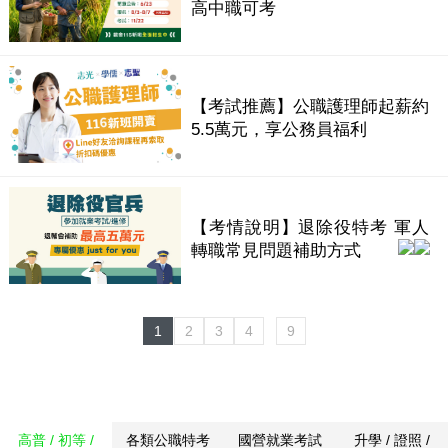
高中職可考
【考試推薦】公職護理師起薪約
5.5萬元，享公務員福利
【考情說明】退除役特考 軍人
轉職常見問題補助方式
1
2
3
4
9
高普 / 初等 /
各類公職特考
國營就業考試
升學 / 證照 /