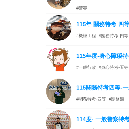
#警專
115年 關務特考 四
#機械工程
#關務特考-四等
115年度-身心障礙
#一般行政
#身心特考-五等
115關務特考四等-
#關務特考-四等
#關務類
114度- 一般警察