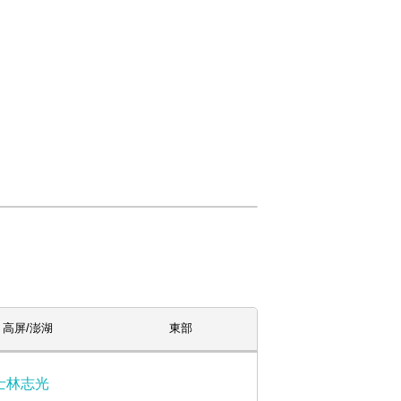
高屏/澎湖
東部
士林志光