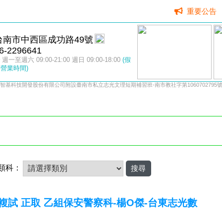
重要公告
台南市中西區成功路49號
6-2296641
週一至週六 09:00-21:00 週日 09:00-18:00
(假
營業時間)
智基科技開發股份有限公司附設臺南市私立志光文理短期補習班-南市教社字第1060702795
類科：
校複試 正取 乙組保安警察科-楊O傑-台東志光數