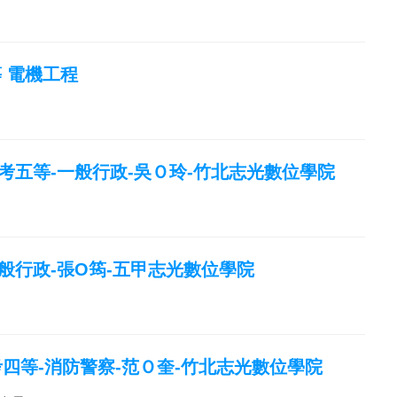
等 電機工程
特考五等-一般行政-吳Ｏ玲-竹北志光數位學院
一般行政-張O筠-五甲志光數位學院
特考四等-消防警察-范Ｏ奎-竹北志光數位學院