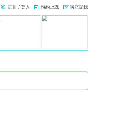
註冊 / 登入
預約上課
講座記錄
號