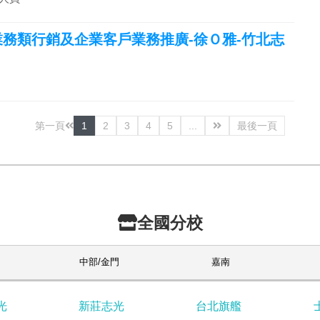
-業務類行銷及企業客戶業務推廣-徐Ｏ雅-竹北志
第一頁
1
2
3
4
5
...
最後一頁
全國分校
中部/金門
嘉南
光
新莊志光
台北旗艦