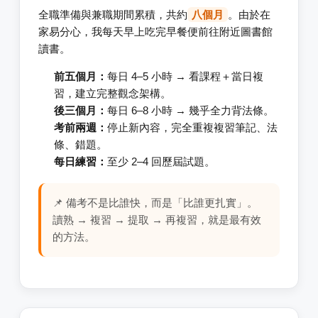
全職準備與兼職期間累積，共約
八個月
。由於在
家易分心，我每天早上吃完早餐便前往附近圖書館
讀書。
前五個月：
每日 4–5 小時 → 看課程＋當日複
習，建立完整觀念架構。
後三個月：
每日 6–8 小時 → 幾乎全力背法條。
考前兩週：
停止新內容，完全重複複習筆記、法
條、錯題。
每日練習：
至少 2–4 回歷屆試題。
📌 備考不是比誰快，而是「比誰更扎實」。
讀熟 → 複習 → 提取 → 再複習，就是最有效
的方法。