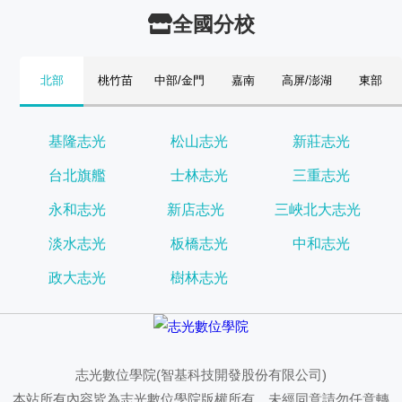
全國分校
北部
桃竹苗
中部/金門
嘉南
高屏/澎湖
東部
基隆志光
松山志光
新莊志光
台北旗艦
士林志光
三重志光
永和志光
新店志光
三峽北大志光
淡水志光
板橋志光
中和志光
政大志光
樹林志光
志光數位學院(智基科技開發股份有限公司)
本站所有內容皆為志光數位學院版權所有，未經同意請勿任意轉