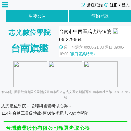
講座紀錄
註冊 / 登入
重要公告
預約補課
志光數位學院
台南市中西區成功路49號
06-2296641
台南旗艦
週一至週六 09:00-21:00 週日 09:00-
18:00
(假日營業時間)
智基科技開發股份有限公司附設臺南市私立志光文理短期補習班-南市教社字第1060702795
號
志光數位學院
»
公職與國營考取心得
»
114年台糖工員級地政-柯O靖-虎尾志光數位學院
台灣糖業股份有限公司甄選考取心得