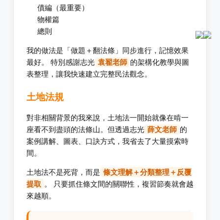
債編（最重要）
物權篇
總則
我的做法是「做題＋翻法條」同步進行，記憶效果
最好。 特別感謝志光
袁翟老師
的架構化教學與圖
表整理，讓我快速建立完整民法觀念。
土地法規
對非相關背景的我來說，土地法一開始就像在啃一
座看不到盡頭的法條山。但透過志光
薛文老師
的
案例講解、圖表、口訣方式，我省去了大量摸索時
間。
土地法不是死背，而是
條文理解＋分類整理＋反覆
提取
。 只要抓住條文間的關聯性，複習節奏就會越
來越順。