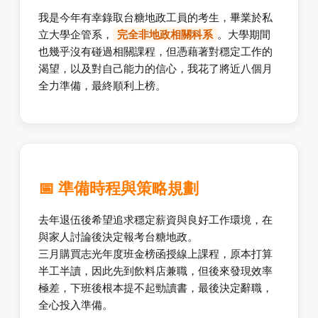
我是今年有幸錄取台糖地政工員的考生，畢業於私
立大學企管系，
完全非地政相關科系
。大學期間
也幾乎沒有碰過相關課程，但憑藉著對穩定工作的
渴望，以及對自己能力的信心，我花了將近八個月
全力準備，最終順利上榜。
📅 準備時程與策略規劃
去年退伍後希望追求穩定薪資與良好工作環境，在
與家人討論後決定報考台糖地政。
三月購買志光年度班金榜函授線上課程，原本打算
半工半讀，因此先到飲料店兼職，但後來發現效率
極差，下班後根本提不起勁讀書，最後決定辭職，
全心投入準備。