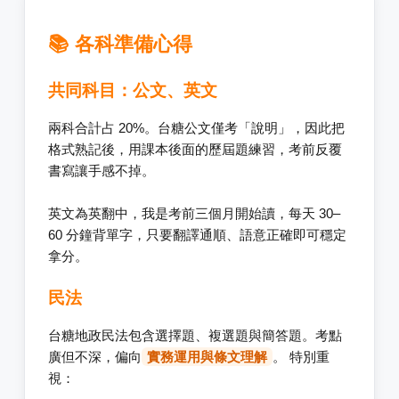
📚 各科準備心得
共同科目：公文、英文
兩科合計占 20%。台糖公文僅考「說明」，因此把
格式熟記後，用課本後面的歷屆題練習，考前反覆
書寫讓手感不掉。
英文為英翻中，我是考前三個月開始讀，每天 30–
60 分鐘背單字，只要翻譯通順、語意正確即可穩定
拿分。
民法
台糖地政民法包含選擇題、複選題與簡答題。考點
廣但不深，偏向
實務運用與條文理解
。 特別重
視：