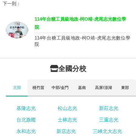
下一則：
114年台糖工員級地政-柯O靖-虎尾志光數位學
院
114年台糖工員級地政-柯O靖-虎尾志光數位學
院
全國分校
北部
桃竹苗
中部/金門
嘉南
高屏/澎湖
東部
基隆志光
松山志光
新莊志光
台北旗艦
士林志光
三重志光
永和志光
新店志光
三峽北大志光