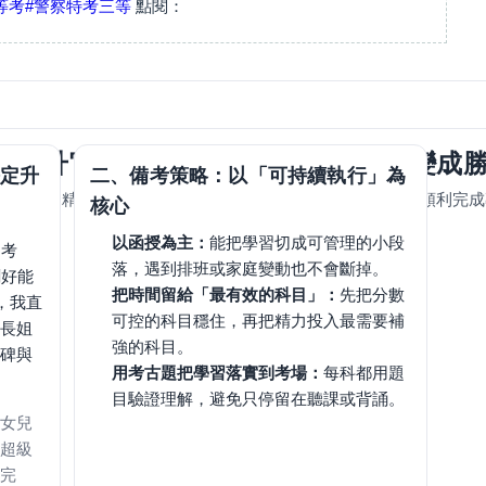
等考
#警察特考三等
點閱：
班到升官等，靠「超級函授」把時間變成
定升
二、備考策略：以「可持續執行」為
穩定節奏＋精準科目策略」把備考壓力化成可控的進度，最終順利完
核心
以函授為主：
能把學習切成可管理的小段
到考
落，遇到排班或家庭變動也不會斷掉。
剛好能
把時間留給「最有效的科目」：
先把分數
，我直
可控的科目穩住，再把精力投入最需要補
長姐
強的科目。
碑與
用考古題把學習落實到考場：
每科都用題
目驗證理解，避免只停留在聽課或背誦。
女兒
超級
完