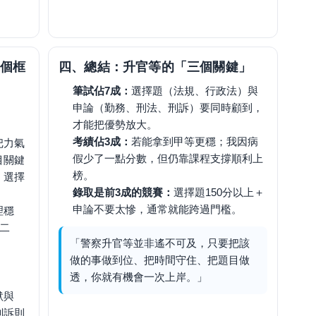
個框
四、總結：升官等的「三個關鍵」
筆試佔7成：
選擇題（法規、行政法）與
申論（勤務、刑法、刑訴）要同時顧到，
才能把優勢放大。
考績佔3成：
若能拿到甲等更穩；我因病
把力氣
假少了一點分數，但仍靠課程支撐順利上
目關鍵
榜。
；選擇
錄取是前3成的競賽：
選擇題150分以上＋
申論不要太慘，通常就能跨過門檻。
理穩
考二
「警察升官等並非遙不可及，只要把該
。
做的事做到位、把時間守住、把題目做
透，你就有機會一次上岸。」
默與
刑訴則