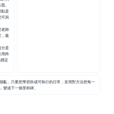
古題。
重點是
把可寫
。
把老師
記，最
處分是
並用跨
化穩定
很亂，只要把學習拆成可執行的日常，並用對方法把每一
」變成下一個里程碑。