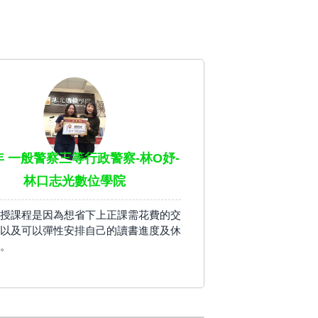
8年 一般警察三等行政警察-林O妤-
林口志光數位學院
授課程是因為想省下上正課需花費的交
以及可以彈性安排自己的讀書進度及休
。