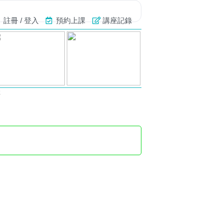
註冊 / 登入
預約上課
講座記錄
號