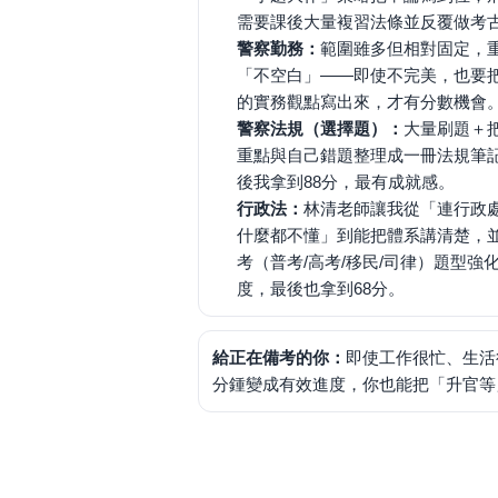
需要課後大量複習法條並反覆做考
警察勤務：
範圍雖多但相對固定，
「不空白」——即使不完美，也要
的實務觀點寫出來，才有分數機會
警察法規（選擇題）：
大量刷題＋
重點與自己錯題整理成一冊法規筆
後我拿到88分，最有成就感。
行政法：
林清老師讓我從「連行政
什麼都不懂」到能把體系講清楚，
考（普考/高考/移民/司律）題型強
度，最後也拿到68分。
給正在備考的你：
即使工作很忙、生活
分鍾變成有效進度，你也能把「升官等