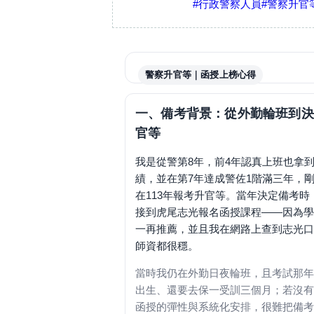
#行政警察人員
#警察升官
警察升官等｜函授上榜心得
我的轉職備考：外勤輪
一、備考背景：從外勤輪班到決
從第8年警員到升官等上榜，我用「
官等
我是從警第8年，前4年認真上班也拿
績，並在第7年達成警佐1階滿三年，
在113年報考升官等。當年決定備考時
接到虎尾志光報名函授課程——因為學
一再推薦，並且我在網路上查到志光口
師資都很穩。
當時我仍在外勤日夜輪班，且考試那年
出生、還要去保一受訓三個月；若沒有
函授的彈性與系統化安排，很難把備考