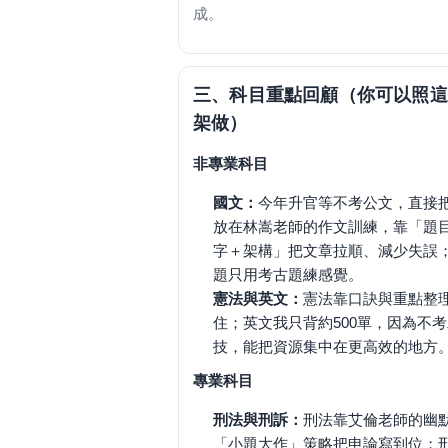
成。
三、科目重點回顧（你可以照這
架做）
非專業科目
國文：
今年升官等不考公文，直接
放在林嵩老師的作文訓練，靠「題
字＋架構」把文章拉順、減少失誤
題只用考古題練感覺。
憲法與英文：
憲法靠口訣與重點整
住；英文我只背約500單，因為不
技，能把資源集中在更高效的地方
專業科目
刑法與刑訴：
刑法靠艾倫老師的幽
「小題大作」策略把申論寫到位；