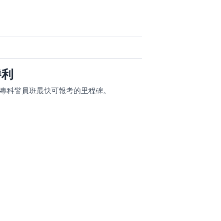
勝利
成專科警員班最快可報考的里程碑。