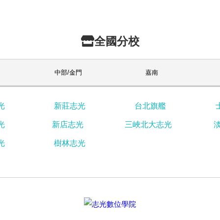
全國分校
中部/金門
嘉南
光
新莊志光
台北旗艦
光
新店志光
三峽北大志光
光
樹林志光