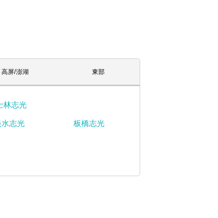
高屏/澎湖
東部
士林志光
淡水志光
板橋志光