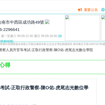
重要公告
台南市中西區成功路49號
6-2296641
週一至週六 09:00-21:00 週日 09:00-18:00
(假
營業時間)
智基科技開發股份有限公司附設臺南市私立志光文理短期補習班-南市教社字第1060702795
3警察人員升官等考試-正取行政警察-陳O佑-虎尾志光數位學院
心得
等考試-正取行政警察-陳O佑-虎尾志光數位學