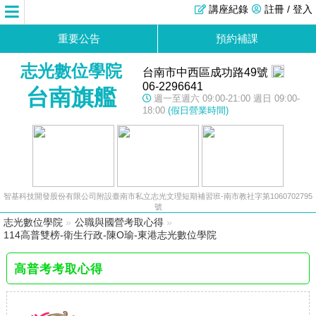
講座紀錄
註冊 / 登入
重要公告
預約補課
志光數位學院
台南市中西區成功路49號
06-2296641
台南旗艦
週一至週六 09:00-21:00 週日 09:00-
18:00
(假日營業時間)
智基科技開發股份有限公司附設臺南市私立志光文理短期補習班-南市教社字第1060702795
號
志光數位學院
»
公職與國營考取心得
»
114高普雙榜-衛生行政-陳O瑜-東港志光數位學院
高普考考取心得