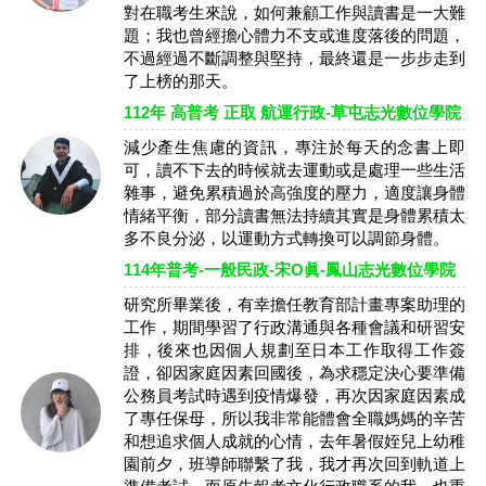
對在職考生來說，如何兼顧工作與讀書是一大難
題；我也曾經擔心體力不支或進度落後的問題，
不過經過不斷調整與堅持，最終還是一步步走到
了上榜的那天。
112年 高普考 正取 航運行政-草屯志光數位學院
減少產生焦慮的資訊，專注於每天的念書上即
可，讀不下去的時候就去運動或是處理一些生活
雜事，避免累積過於高強度的壓力，適度讓身體
情緒平衡，部分讀書無法持續其實是身體累積太
多不良分泌，以運動方式轉換可以調節身體。
114年普考-一般民政-宋O眞-鳳山志光數位學院
研究所畢業後，有幸擔任教育部計畫專案助理的
工作，期間學習了行政溝通與各種會議和研習安
排，後來也因個人規劃至日本工作取得工作簽
證，卻因家庭因素回國後，為求穩定決心要準備
公務員考試時遇到疫情爆發，再次因家庭因素成
了專任保母，所以我非常能體會全職媽媽的辛苦
和想追求個人成就的心情，去年暑假姪兒上幼稚
園前夕，班導師聯繫了我，我才再次回到軌道上