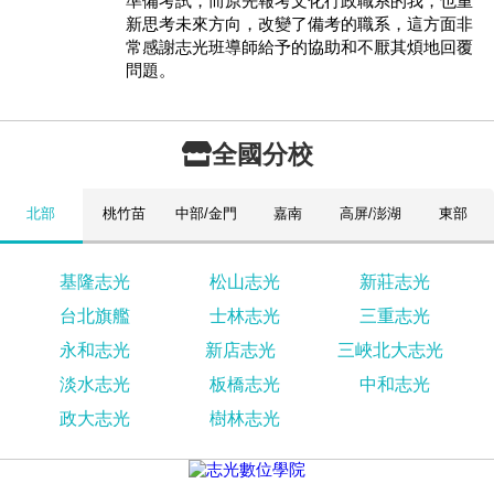
準備考試，而原先報考文化行政職系的我，也重
新思考未來方向，改變了備考的職系，這方面非
常感謝志光班導師給予的協助和不厭其煩地回覆
問題。
全國分校
北部
桃竹苗
中部/金門
嘉南
高屏/澎湖
東部
基隆志光
松山志光
新莊志光
台北旗艦
士林志光
三重志光
永和志光
新店志光
三峽北大志光
淡水志光
板橋志光
中和志光
政大志光
樹林志光