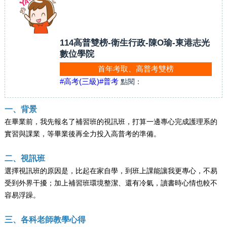
114高普雙榜-衛生行政-陳O瑜-東港志光
數位學院
首年考取、高普考雙榜
#高考(三級)
#普考
點閱：
一、背景
在畢業前，我先報名了補習班的視訊班，打算一邊專心完成護理系的
實習與課業，等畢業後再全力投入高普考的準備。
二、視訊班
選擇視訊班的原因是，比起在家自學，到班上課能讓我更專心，不易
受到外界干擾；加上補習班環境整潔、還有冷氣，讀書時心情也較不
容易浮躁。
三、各科老師教學心得