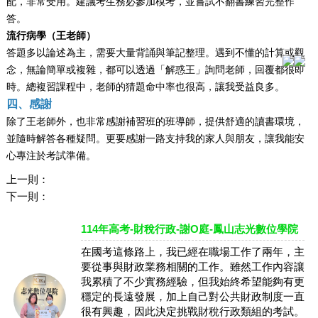
配，非常受用。建議考生務必參加模考，並嘗試不翻書練習完整作
答。
流行病學（
王
老師）
答題多以論述為主，需要大量背誦與筆記整理。遇到不懂的計算或觀
念，無論簡單或複雜，都可以透過「解惑王」詢問老師，回覆都很即
時。總複習課程中，老師的猜題命中率也很高，讓我受益良多。
四、感謝
除了
王
老師外，也非常感謝補習班的班導師，提供舒適的讀書環境，
並隨時解答各種疑問。更要感謝一路支持我的家人與朋友，讓我能安
心專注於考試準備。
上一則：
下一則：
114年高考-財稅行政-謝O庭-鳳山志光數位學院
在國考這條路上，我已經在職場工作了兩年，主
要從事與財政業務相關的工作。雖然工作內容讓
我累積了不少實務經驗，但我始終希望能夠有更
穩定的長遠發展，加上自己對公共財政制度一直
很有興趣，因此決定挑戰財稅行政類組的考試。