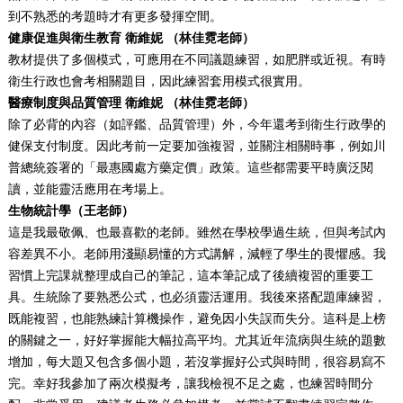
到不熟悉的考題時才有更多發揮空間。
健康促進與衛生教育
衛維妮
（林佳霓老師）
教材提供了多個模式，可應用在不同議題練習，如肥胖或近視。有時
衛生行政也會考相關題目，因此練習套用模式很實用。
醫療制度與品質管理 衛維妮 （林佳霓老師）
除了必背的內容（如評鑑、品質管理）外，今年還考到衛生行政學的
健保支付制度。因此考前一定要加強複習，並關注相關時事，例如川
普總統簽署的「最惠國處方藥定價」政策。這些都需要平時廣泛閱
讀，並能靈活應用在考場上。
生物統計學（
王老
師）
這是我最敬佩、也最喜歡的老師。雖然在學校學過生統，但與考試內
容差異不小。老師用淺顯易懂的方式講解，減輕了學生的畏懼感。我
習慣上完課就整理成自己的筆記，這本筆記成了後續複習的重要工
具。生統除了要熟悉公式，也必須靈活運用。我後來搭配題庫練習，
既能複習，也能熟練計算機操作，避免因小失誤而失分。這科是上榜
的關鍵之一，好好掌握能大幅拉高平均。尤其近年流病與生統的題數
增加，每大題又包含多個小題，若沒掌握好公式與時間，很容易寫不
完。幸好我參加了兩次模擬考，讓我檢視不足之處，也練習時間分