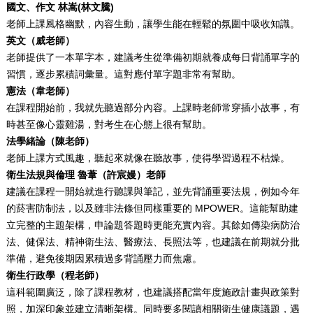
國文、作文 林嵩(林文騰)
老師上課風格幽默，內容生動，讓學生能在輕鬆的氛圍中吸收知識。
英文（威老師）
老師提供了一本單字本，建議考生從準備初期就養成每日背誦單字的
習慣，逐步累積詞彙量。這對應付單字題非常有幫助。
憲法（韋老師）
在課程開始前，我就先聽過部分內容。上課時老師常穿插小故事，有
時甚至像心靈雞湯，對考生在心態上很有幫助。
法學緒論（陳老師）
老師上課方式風趣，聽起來就像在聽故事，使得學習過程不枯燥。
衛生法規與倫理
魯葦（許宸嫚）
老師
建議在課程一開始就進行聽課與筆記，並先背誦重要法規，例如今年
的菸害防制法，以及雖非法條但同樣重要的 MPOWER。這能幫助建
立完整的主題架構，申論題答題時更能充實內容。其餘如傳染病防治
法、健保法、精神衛生法、醫療法、長照法等，也建議在前期就分批
準備，避免後期因累積過多背誦壓力而焦慮。
衛生行政學（程老師）
這科範圍廣泛，除了課程教材，也建議搭配當年度施政計畫與政策對
照，加深印象並建立清晰架構。同時要多閱讀相關衛生健康議題，遇