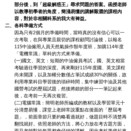
部分後，到「超級解惑王」尋求問題的答案。函授老師
以教導初學者的角度，簡淺易懂的講解艱澀的課程內
容，對於非相關科系的我大有裨益。
二、各科準備方式
因為只有2個月的準備時間，當時真的沒有信心可以一
次考取，在與專業且親切的課程顧問討論後，以報名
115中油僱用人員天然氣操作類年度班，加購114年度
「電機常識」單科的方式來準備。
(
一)國文、英文：短期的中油僱員考試，國、英文相當
考驗過往學習的深度。再來剛好115年度國、英文課程
尚未開課，以及加權分數僅占筆試成績30%的關係，故
利用專業科目學習後的瑣碎時間，集中練習中油及其他
國營考試的歷屆試題，然後將錯的部分一一筆記起來
後，在考前一天再次複習。
(
二)電腦常識：簡明老師所編成的教材以及學習單元十
分清楚易懂，課堂上老師常說重點在後面的「歷屆考
題」，前面章節只要約略看過就好，做題目時不清楚再
翻找就好。依照老師的方法，將心力放在考古題方面，
而且老師對於每題都會仔細的講解，因此考科準備起來