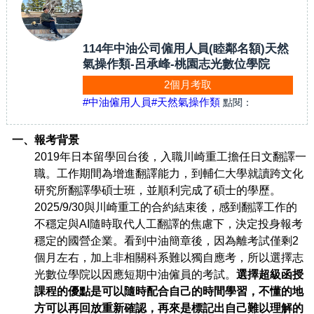
114年中油公司僱用人員(睦鄰名額)天然
氣操作類-呂承峰-桃園志光數位學院
2個月考取
#中油僱用人員
#天然氣操作類
點閱：
一、報考背景
2019
年日本留學回台後，入職川崎重工擔任日文翻譯一
職。工作期間為增進翻譯能力，到輔仁大學就讀跨文化
研究所翻譯學碩士班，並順利完成了碩士的學歷。
2025/9/30與川崎重工的合約結束後，感到翻譯工作的
不穩定與AI隨時取代人工翻譯的焦慮下，決定投身報考
穩定的國營企業。看到中油簡章後，因為離考試僅剩2
個月左右，加上非相關科系難以獨自應考，所以選擇志
光數位學院以因應短期中油僱員的考試。
選擇超級函授
課程的優點是可以隨時配合自己的時間學習，不懂的地
方可以再回放重新確認，再來是標記出自己難以理解的