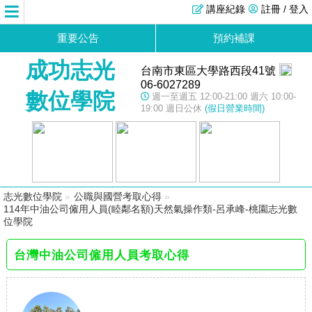
講座紀錄
註冊 / 登入
重要公告
預約補課
成功志光
台南市東區大學路西段41號
06-6027289
數位學院
週一至週五 12:00-21:00 週六 10:00-
19:00 週日公休
(假日營業時間)
志光數位學院
»
公職與國營考取心得
»
114年中油公司僱用人員(睦鄰名額)天然氣操作類-呂承峰-桃園志光數
位學院
台灣中油公司僱用人員考取心得