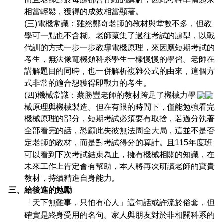
相當輕鬆，獲得的成效相當顯著。
(
三)電機常識：雖然鄭奇老師的教材與堂數不多，但教
學可一點也不含糊。老師蒐集了過往考試的題型，以戰
代訓的方式一步一步教導電機原理，來因應短期考試的
考生，無法像電機類科系學生一樣慢慢的學習。老師在
講解題目的同時，也一併解析複雜公式的由來，這個方
式非常的適合想獲得即戰力的考生。
(
四)機械常識：蔡勝豐老師的教材跨足了機械力學、機
械原理與機械製造。但在有限的時間下，僅能勉強看完
機械原理的部分，短期考試必須要有取捨，若過分執著
全部看完的話，恐顧此失彼無法周全大局，這並不是否
定老師的教材，而是對考試得分的算計。且115年度班
可以看到下次考試結束為止，擁有機械相關的知識，在
未來工作上肯定會有幫助，本人將再次研讀老師的寶貴
教材，持續精進自身能力。
三、給後進的勉勵
「天下無難事，只怕有心人」這句話或許流於俗套，但
確實是終身受用的名句。家人與朋友對於非相關科系的