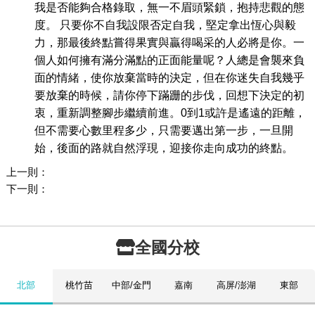
我是否能夠合格錄取，無一不眉頭緊鎖，抱持悲觀的態
度。 只要你不自我設限否定自我，堅定拿出恆心與毅
力，那最後終點嘗得果實與贏得喝采的人必將是你。一
個人如何擁有滿分滿點的正面能量呢？人總是會襲來負
面的情緒，使你放棄當時的決定，但在你迷失自我幾乎
要放棄的時候，請你停下蹣跚的步伐，回想下決定的初
衷，重新調整腳步繼續前進。0到1或許是遙遠的距離，
但不需要心數里程多少，只需要邁出第一步，一旦開
始，後面的路就自然浮現，迎接你走向成功的終點。
上一則：
下一則：
全國分校
北部
桃竹苗
中部/金門
嘉南
高屏/澎湖
東部