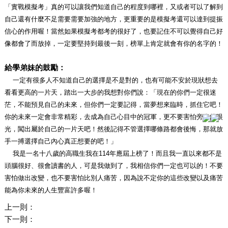
「實戰模擬考」真的可以讓我們知道自己的程度到哪裡，又或者可以了解到
自己還有什麼不足需要需要加強的地方，更重要的是模擬考還可以達到提振
信心的作用喔！當然如果模擬考都考的很好了，也要記住不可以覺得自己好
像都會了而放掉，一定要堅持到最後一刻，榜單上肯定就會有你的名字的！
給學弟妹的鼓勵：
一定有很多人不知道自己的選擇是不是對的，也有可能不安於現狀想去
看看更高的一片天，踏出一大步的我想對你們說：「現在的你們一定很迷
茫，不能預見自己的未來，但你們一定要記得，當夢想來臨時，抓住它吧！
你的未來一定會非常精彩，去成為自己心目中的冠軍，更不要害怕旁人的眼
光，闖出屬於自己的一片天吧！然後記得不管選擇哪條路都會後悔，那就放
手一搏選擇自己內心真正想要的吧！」
我是一名十八歲的高職生我在114年應屆上榜了！而且我一直以來都不是
頭腦很好、很會讀書的人，可是我做到了，我相信你們一定也可以的！不要
害怕做出改變，也不要害怕比別人痛苦，因為說不定你的這些改變以及痛苦
能為你未來的人生豐富許多喔！
上一則：
下一則：