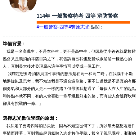
114年 一般警察特考 四等 消防警察
#一般警察-四等
#豐原志光
點閱：
準備背景：
我是一名高職生，不是本科生，更不是高中生，但因為從小爸爸就是救難
協會又是義消的耳濡目染之下，我告訴自己我也想變成跟爸爸一樣熱心的
人，直到長大後才發現原來這件事情可以變成一個工作。
我確定想要考消防員這件事情的想法是在高一和高二時，在我腦中不斷
地盤旋以及思考，我不知道我是不適合這條路，更不知道我是不是真的有那
個勇氣和大部分的人走不一樣的路？但最後我想通了「每個人在人生的起點
和終點本就不同，有的人會喜歡一條平坦且好走的路，而有些人會選擇坎坷
卻具有挑戰的一條。」
選擇志光數位學院的原因：
我決定了要考四等消防員後，因為不知道從何下手，所以每天都想著這件
事情而睡著，直到我鼓起勇氣踏入志光數位學院，報名了視訊課程，漸漸的