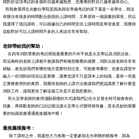
我對於這項考試的各個科目越來越熟悉，也漸漸的對自己越來越有信心。
而我會選擇志光數位學院是因為我在準備考試的當下還是一名學生，我沒
有辦法有很多的時間配合面授的上課時間，又希望有一個讀書的環境，所以
我選擇了視訊課程，可以根據自己的時間安排上課時間及學習進度，我覺得
這點對於可以上課時間不多的人來說非常有幫助。
老師帶給我的幫助：
在四等消防警察的考試裡面最重要的不外乎就是火災學以及消防法規，
而這兩科的老師上課都不會讓我們有種想睡覺的感覺，消防法規老師非常有
經驗，
會告訴我們有哪些地方需要特別注意、可能會考哪些，也會在課堂中
融入一些消防的現況以及實務，讓整堂課不只是課本上的知識，還有一些真
正實務會用到的東西，我覺得老師的上課方法會讓我們更認識更了解什麼是
消防工作
，讓我更加了解這個工作是不是我想要的。
而火災學老師則會用淺顯易懂的方式讓我們記住火災發生時可能會有的
現象，再搭配老師的口訣記憶法讓火災學公式變得很有趣，莫名其妙的很重
要的知識就會通通跑進腦海中喔！
最推薦模擬考：
除了課程之外，我還想大力推薦一定要參加志光舉辦的模擬考，因為