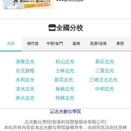
全國分校
北部
桃竹苗
中部/金門
嘉南
高屏/澎湖
東部
基隆志光
松山志光
新莊志光
台北旗艦
士林志光
三重志光
永和志光
新店志光
三峽北大志光
淡水志光
板橋志光
中和志光
政大志光
樹林志光
志光數位學院(智基科技開發股份有限公司)
本站所有內容皆為志光數位學院版權所有，未經同意請勿任意轉