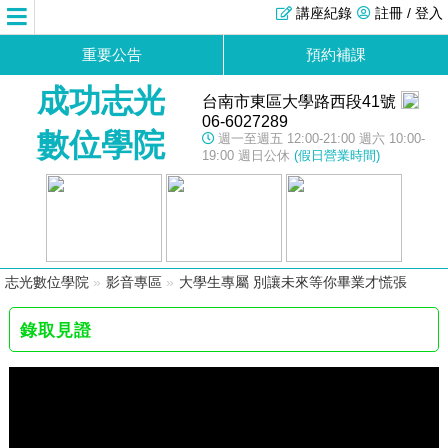
講座紀錄
註冊 / 登入
重要公告
預約補課
成功志光
台南市東區大學路西段41號
06-6027289
數位學院
週一至週五 12:00-21:00 週六 10:00-
19:00 週日公休
(假日營業時間)
志光數位學院
»
影音專區
»
大學生專屬 別讓未來等你畢業才慌張
錄取見證