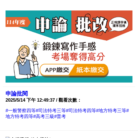
申論批閱
2025/5/14 下午 12:49:37 / 觀看次數：
#一般警察四等
#司法特考三等
#司法特考四等
#地方特考三等
#
地方特考四等
#高考三級
#普考