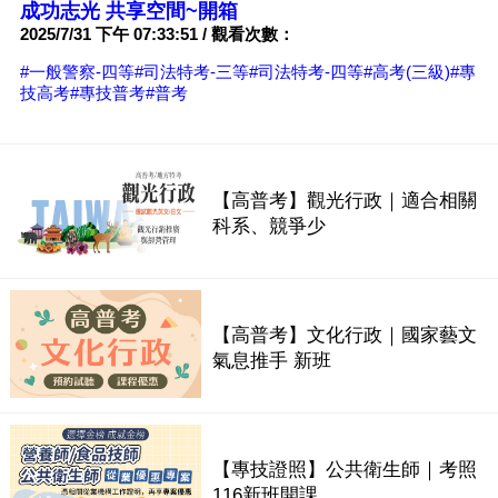
成功志光 共享空間~開箱
2025/7/31 下午 07:33:51 / 觀看次數：
#一般警察-四等
#司法特考-三等
#司法特考-四等
#高考(三級)
#專
技高考
#專技普考
#普考
【高普考】觀光行政｜適合相關
科系、競爭少
【高普考】文化行政｜國家藝文
氣息推手 新班
【專技證照】公共衛生師｜考照
116新班開課