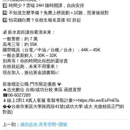
1️⃣ 時間少？雲端 24H 隨時開課，自由安排
2️⃣ 不知道怎麼準備？免費上榜規劃＋試聽，照著做就對
3️⃣ 怕花錢白費？在校生報名直接 82 折起
💰 薪水差距讓你看清未來：
一般警察：約 7 萬
高考三等：約 55K
國營職員（台電／中油／台糖／台水）：44K～45K
一般企業新鮮人：30K～32K
別再等！你的時間比你想的還珍貴
在校就起跑，未來不用重來！
現在加入，搶佔黃金讀書期📈
前進穩定公職 門市限定優惠 💎
🔥志光數位 台南/成功分校 東區 函授直營
☎06-6027289
📱線上1對1 #真人客服 客製考取計畫>>https://lin.ee/EsPn6Ta
��台南市東區大學路西段41號(成功大學 成大 光復校區正門斜
對面)
上一則：
成功志光 共享空間~開箱