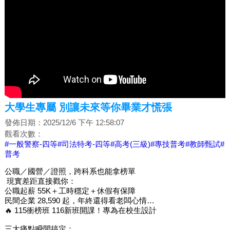
大學生專屬 別讓未來等你畢業才慌張
發佈日期：2025/12/6 下午 12:58:07
觀看次數：
#一般警察-四等
#司法特考-四等
#高考(三級)
#專技普考
#教師甄試
#
普考
公職／國營／證照，跨科系也能拿榜單
現實差距直接戳你：
公職起薪 55K＋工時穩定＋休假有保障
民間企業 28,590 起，年終還得看老闆心情…
🔥 115衝榜班 116新班開課！專為在校生設計
三大痛點瞬間搞定：