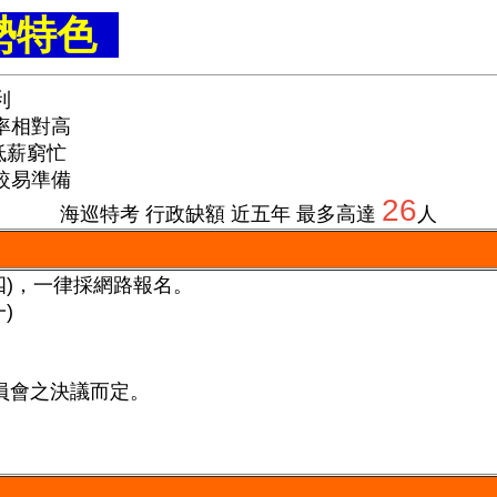
優勢特色
及福利
率相對高
低薪窮忙
較易準備
26
海巡特考 行政缺額 近五年 最多高達
人
5.07(四)，一律採網路報名。
一)
員會之決議而定。