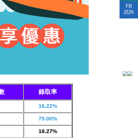
FB
諮詢
數
錄取率
16.22%
75.00%
16.27%