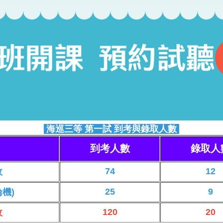
海巡三等 第一試 到考與錄取人數
到考人數
錄取人
74
12
政
25
9
機)
120
20
政