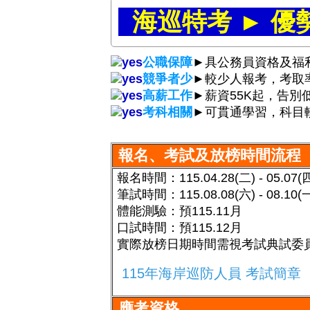
海巡特考 ► 
公職保障
►
具公務員資格
競爭者少
►
較少人報考，考取
高薪工作
►
薪資55K起，告別
考科相關
►
可貫通學習，科目
報名、考試及放榜時間流程
報名時間：
115.04.28(二) - 0
筆試時間：115.08.08(六) - 08.10(
體能測驗：預115.11月
口試時間
：預115.12月
實際放榜日期時間需視考試典試委
115年海岸巡防人員 考試簡章
應考資格