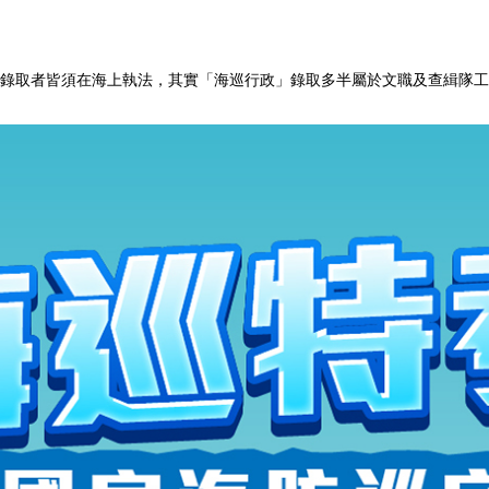
錄取者皆須在海上執法，其實「海巡行政」錄取多半屬於文職及查緝隊工