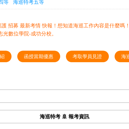
四等
海巡特考五等
 海洋巡護 招募 最新考情 快報！想知道海巡工作內容是什麼嗎
89 志光數位學院-成功分校。
紹
函授當期優惠
考取學員見證
海
海巡特考 🚢 報考資訊