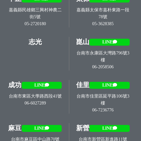
嘉義縣民雄鄉三興村神農二
嘉義縣太保市嘉朴東路一段
街5號
78號
05-2720180
05-3628385
志光
崑山
LINE
台南市永康區大灣路796號3
樓
06-2058506
成功
佳里
LINE
LINE
台南市東區大學路西段41號
台南市佳里區延平路106號3
06-6027289
樓
06-7236776
麻豆
新營
LINE
LINE
台南市麻豆區中山路70號
台南市新營區新進路11號