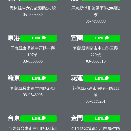
雲林縣斗六市龍潭路5-7號
屏東縣潮州鎮延平路206號3
05-7003580
樓
08-7890099
東港
宜蘭
LINE
LINE
屏東縣東港鎮中正路一段
宜蘭縣宜蘭市中山路三段
197號
220號
08-8350606
03-9367118
羅東
花蓮
LINE
LINE
宜蘭縣羅東鎮大同路27號
花蓮縣花蓮市國聯一路133
03-9548995
號
03-8339231
台東
金門
LINE
LINE
台東縣台東市中山路323巷8
金門縣金城鎮北門里民生路