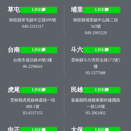
草屯
埔里
LINE
LINE
南投縣草屯鎮中正路699號
南投縣埔里鎮中山路二段
049-2311517
343號
049-2993228
台南
斗六
LINE
LINE
台南市成功路49號1樓
雲林縣斗六市民生路172號5
06-2296641
樓
05-5377088
虎尾
民雄
LINE
LINE
雲林縣虎尾鎮林森路一段
嘉義縣民雄鄉東榮村建國路
488-1號
一段126號
05-6337155
05-2061002
中正
太保
LINE
LINE