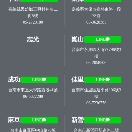
嘉義縣民雄鄉三興村神農二
嘉義縣太保市嘉朴東路一段
街5號
78號
05-2720180
05-3628385
志光
崑山
LINE
台南市永康區大灣路796號3
樓
06-2058506
成功
佳里
LINE
LINE
台南市東區大學路西段41號
台南市佳里區延平路106號3
06-6027289
樓
06-7236776
麻豆
新營
LINE
LINE
台南市麻豆區中山路70號
台南市新營區新進路11號