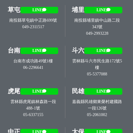
草屯
埔里
LINE
LINE
南投縣草屯鎮中正路699號
南投縣埔里鎮中山路二段
049-2311517
343號
049-2993228
台南
斗六
LINE
LINE
台南市成功路49號1樓
雲林縣斗六市民生路172號5
06-2296641
樓
05-5377088
虎尾
民雄
LINE
LINE
雲林縣虎尾鎮林森路一段
嘉義縣民雄鄉東榮村建國路
488-1號
一段126號
05-6337155
05-2061002
中正
太保
LINE
LINE