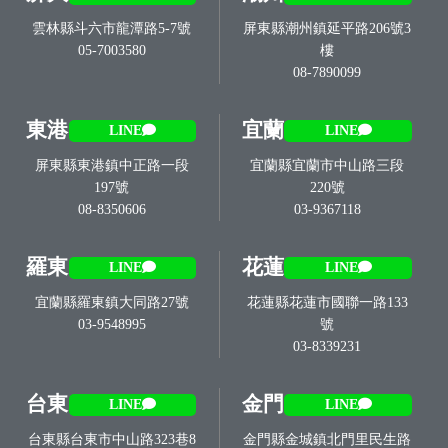
雲林縣斗六市龍潭路5-7號
屏東縣潮州鎮延平路206號3
05-7003580
樓
08-7890099
東港
宜蘭
LINE
LINE
屏東縣東港鎮中正路一段
宜蘭縣宜蘭市中山路三段
197號
220號
08-8350606
03-9367118
羅東
花蓮
LINE
LINE
宜蘭縣羅東鎮大同路27號
花蓮縣花蓮市國聯一路133
03-9548995
號
03-8339231
台東
金門
LINE
LINE
台東縣台東市中山路323巷8
金門縣金城鎮北門里民生路