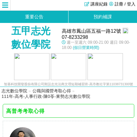
講座紀錄
註冊 / 登入
重要公告
預約補課
五甲志光
高雄市鳳山區五福一路12號
07-8233298
數位學院
週一至週六 09:00-21:00 週日 09:00-
18:00
(假日營業時間)
智基科技開發股份有限公司附設志光法商文理短期補習班-高市教社字第11038731300號
志光數位學院
»
公職與國營考取心得
»
111年-高考-人事行政-陳0苓-東勢志光數位學院
高普考考取心得