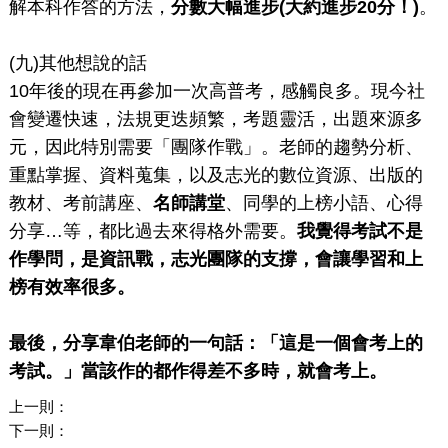
解本科作答的方法，
分數大幅進步(
大約進步20
分！)
。
(九)其他想說的話
10年後的現在再參加一次高普考，感觸良多。現今社
會變遷快速，法規更迭頻繁，考題靈活，出題來源多
元，因此特別需要「團隊作戰」。老師的趨勢分析、
重點掌握、資料蒐集，以及志光的數位資源、出版的
教材、考前講座、
名師講堂
、同學的上榜小語、心得
分享…等，都比過去來得格外需要。
我覺得考試不是
作學問，是資訊戰，志光團隊的支撐，會讓學習和上
榜有效率很多。
最後，分享韋伯老師的一句話：「這是一個會考上的
考試。」當該作的都作得差不多時，就會考上。
上一則：
下一則：