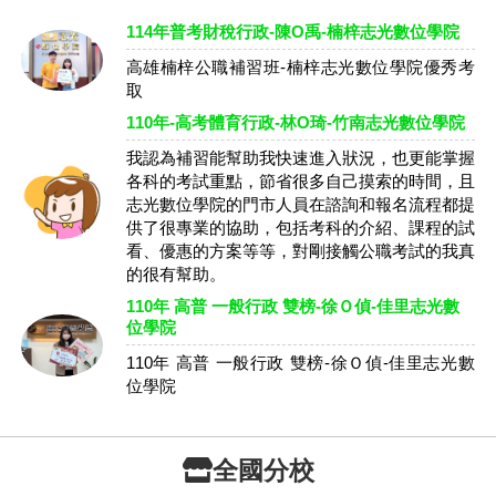
114年普考財稅行政-陳O禹-楠梓志光數位學院
高雄楠梓公職補習班-楠梓志光數位學院優秀考
取
110年-高考體育行政-林O琦-竹南志光數位學院
我認為補習能幫助我快速進入狀況，也更能掌握
各科的考試重點，節省很多自己摸索的時間，且
志光數位學院的門市人員在諮詢和報名流程都提
供了很專業的協助，包括考科的介紹、課程的試
看、優惠的方案等等，對剛接觸公職考試的我真
的很有幫助。
110年 高普 一般行政 雙榜-徐Ｏ偵-佳里志光數
位學院
110年 高普 一般行政 雙榜-徐Ｏ偵-佳里志光數
位學院
全國分校