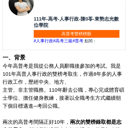
111年-高考-人事行政-陳0苓-東勢志光數
位學院
高普考雙榜榜眼
#人事行政
#高考三級
#普考
點閱：
一、背景
今年高普考是我從公務人員辭職後參加的考試。我是
101年高普人事行政的雙榜考取生，作過8年多的人事
行政工作，歷經中央、地方、
主管、非主管職務。110年辭去公職，專心完成體育碩
士學位、擔任健身教練，接著以全職考生方式繼續朝
下個目標邁進─考回公職。
兩次的高普考間隔正好10年，
兩次的雙榜錄取都是志