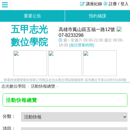
講座紀錄
註冊 / 登入
重要公告
預約補課
五甲志光
高雄市鳳山區五福一路12號
07-8233298
數位學院
週一至週六 09:00-21:00 週日 09:00-
18:00
(假日營業時間)
智基科技開發股份有限公司附設志光法商文理短期補習班-高市教社字第11038731300號
志光數位學院
»
活動快報總覽
»
活動快報總覽
分類：
項目：