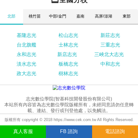
北部
桃竹苗
中部/金門
嘉南
高屏/澎湖
東部
基隆志光
松山志光
新莊志光
台北旗艦
士林志光
三重志光
永和志光
新店志光
三峽北大志光
淡水志光
板橋志光
中和志光
政大志光
樹林志光
志光數位學院(智基科技開發股份有限公司)
本站所有內容皆為志光數位學院版權所有，未經同意請勿任意轉
載、連結、發行或刊登他處，以免觸法。
版權所有 copyright © 2018 https://www.cek.com.tw All Rights Reserved.
真人
客服
FB
諮詢
電話諮詢