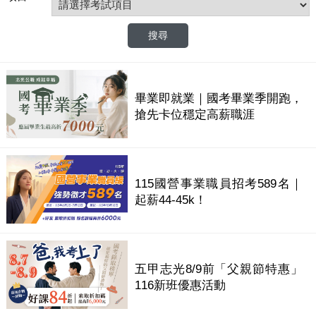
畢業即就業｜國考畢業季開跑，
搶先卡位穩定高薪職涯
115國營事業職員招考589名｜
起薪44-45k！
五甲志光8/9前「父親節特惠」
116新班優惠活動