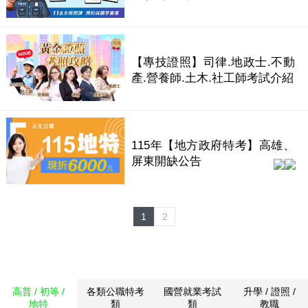
【專技證照】司律.地政士.不動
產.營養師.土木.社工師考試介紹
115年【地方政府特考】高雄、
屏東開缺公告
1
2
高普 / 初等 /
各類公職特考
國營就業考試
升學 / 證照 /
地特
類
類
教職