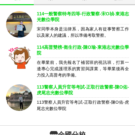
114一般警察特考四等-行政警察-宋O禎-東港志
光數位學院
宋同學本身是法律系，因為家人有從事警察工作
以及家人的建議，所以準備考取警察。
114高普雙榜-衛生行政-陳O瑜-東港志光數位學
院
在畢業前，我先報名了補習班的視訊班，打算一
邊專心完成護理系的實習與課業，等畢業後再全
力投入高普考的準備。
113警察人員升官等考試-正取行政警察-陳O佑-
虎尾志光數位學院
113警察人員升官等考試-正取行政警察-陳O佑-虎
尾志光數位學院
全國分校