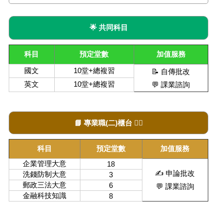
🌟 共同科目
科目
預定堂數
加值服務
國文
10堂+總複習
📝 自傳批改
英文
10堂+總複習
💬 課業諮詢
📘 專業職(二)櫃台 👍🏻
科目
預定堂數
加值服務
企業管理大意
18
✍️ 申論批改
洗錢防制大意
3
郵政三法大意
6
💬 課業諮詢
金融科技知識
8