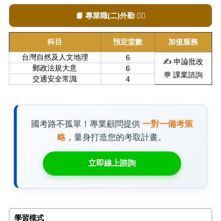
📙 專業職(二)外勤 👍🏻
科目
預定堂數
加值服務
台灣自然及人文地理
6
✍️ 申論批改
郵政法規大意
6
💬 課業諮詢
交通安全常識
4
國考路不孤單！專業顧問提供
一對一備考策
略
，量身打造您的考取計畫。
立即線上諮詢
學習模式