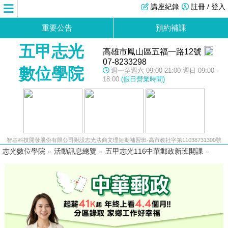
講座紀錄
註冊 / 登入
重要公告
預約補課
五甲志光
高雄市鳳山區五福一路12號
07-8233298
數位學院
週一至週六 09:00-21:00 週日 09:00-
18:00
(假日營業時間)
智基科技開發股份有限公司附設志光法商文理短期補習班-高市教社字第11038731300號
志光數位學院
»
活動訊息總覽
»
五甲志光116中華郵政新班開課
»