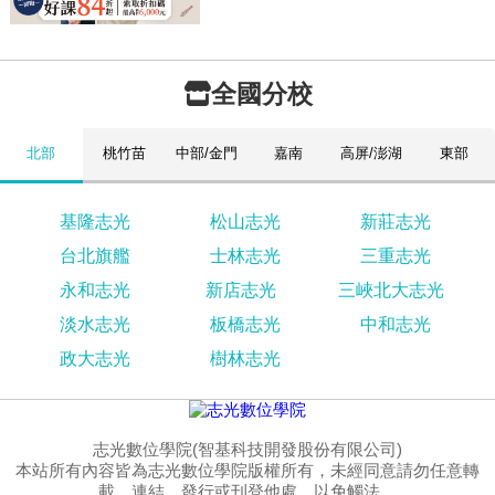
全國分校
北部
桃竹苗
中部/金門
嘉南
高屏/澎湖
東部
基隆志光
松山志光
新莊志光
台北旗艦
士林志光
三重志光
永和志光
新店志光
三峽北大志光
淡水志光
板橋志光
中和志光
政大志光
樹林志光
志光數位學院(智基科技開發股份有限公司)
本站所有內容皆為志光數位學院版權所有，未經同意請勿任意轉
載、連結、發行或刊登他處，以免觸法。