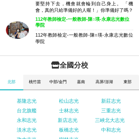
要堅持下去，機會就會輪到自己身上。 「機
會，真的只給準備好的人喔！」你準備好了嗎？
112年教師檢定-一般教師-陳○瑛-永康志光數位
學院
112年教師檢定-一般教師-陳○瑛-永康志光數位
學院
全國分校
北部
桃竹苗
中部/金門
嘉南
高屏/澎湖
東部
基隆志光
松山志光
新莊志光
台北旗艦
士林志光
三重志光
永和志光
新店志光
三峽北大志光
淡水志光
板橋志光
中和志光