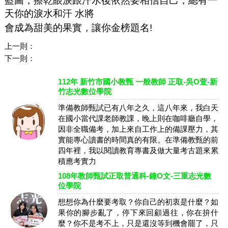
藍圖，擦乾眼淚跟汗水後依然要相信自己，總有一
天你的淚水和汗 水將
會成為甜美的果實，讓你金榜題名!
上一則：
下一則：
112年 新竹市國小教甄 一般教師 正取-吳O萱-新
竹志光數位學院
準備教師甄試已有八年之久，這八年來，我白天
在國小當代課老師教課，晚上則在咖啡廳自學，
因非全職備考，加上來自工作上的備課壓力，其
實能專心讀書的時間真的有限。在準備教甄的前
四年裡，我以閱讀教育專書及做大量考古題來累
積應考實力
108年教師甄試正取普通科-鐘O文-三重志光數
位學院
想想你為什麼要考取？你自己的初衷是什麼？如
果你的腳步亂了，停下來回顧過往，你在拚什
麼？你不是考不上，只是還沒等到機會罷了，只