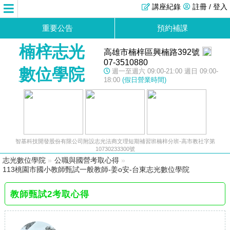
講座紀錄
註冊 / 登入
重要公告
預約補課
楠梓志光
高雄市楠梓區興楠路392號
07-3510880
數位學院
週一至週六 09:00-21:00 週日 09:00-
18:00
(假日營業時間)
智基科技開發股份有限公司附設志光法商文理短期補習班楠梓分班-高市教社字第
10730233300號
志光數位學院
»
公職與國營考取心得
»
113桃園市國小教師甄試一般教師-姜o安-台東志光數位學院
教師甄試2考取心得