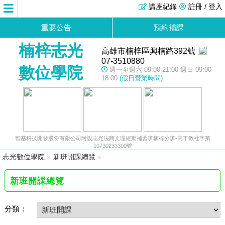
講座紀錄
註冊 / 登入
重要公告
預約補課
楠梓志光
高雄市楠梓區興楠路392號
07-3510880
數位學院
週一至週六 09:00-21:00 週日 09:00-
18:00
(假日營業時間)
智基科技開發股份有限公司附設志光法商文理短期補習班楠梓分班-高市教社字第
10730233300號
志光數位學院
»
新班開課總覽
»
新班開課總覽
分類：