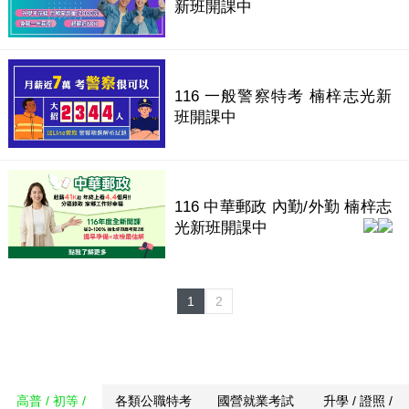
新班開課中
116 一般警察特考 楠梓志光新
班開課中
116 中華郵政 內勤/外勤 楠梓志
光新班開課中
1
2
高普 / 初等 /
各類公職特考
國營就業考試
升學 / 證照 /