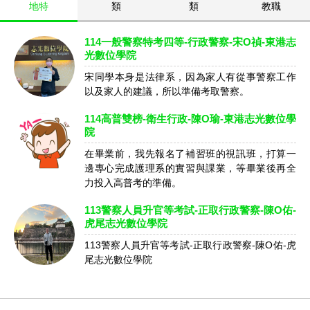
地特
類
類
教職
114一般警察特考四等-行政警察-宋O禎-東港志
光數位學院
宋同學本身是法律系，因為家人有從事警察工作
以及家人的建議，所以準備考取警察。
114高普雙榜-衛生行政-陳O瑜-東港志光數位學
院
在畢業前，我先報名了補習班的視訊班，打算一
邊專心完成護理系的實習與課業，等畢業後再全
力投入高普考的準備。
113警察人員升官等考試-正取行政警察-陳O佑-
虎尾志光數位學院
113警察人員升官等考試-正取行政警察-陳O佑-虎
尾志光數位學院