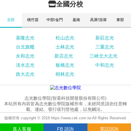
全國分校
北部
桃竹苗
中部/金門
嘉南
高屏/澎湖
東部
基隆志光
松山志光
新莊志光
台北旗艦
士林志光
三重志光
永和志光
新店志光
三峽北大志光
淡水志光
板橋志光
中和志光
政大志光
樹林志光
志光數位學院(智基科技開發股份有限公司)
本站所有內容皆為志光數位學院版權所有，未經同意請勿任意轉
載、連結、發行或刊登他處，以免觸法。
版權所有 copyright © 2018 https://www.cek.com.tw All Rights Reserved.
真人
客服
FB
諮詢
電話諮詢