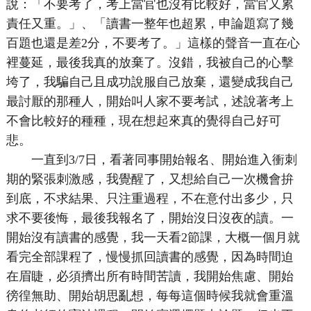
說：「不要考了，考上當官也沒有比較好，當官又累
責任又重。」、「讀書一整年也超累，申論題寫了幾
百題也還是差2分，不要考了。」這樣的聲音一直在心
裡蔓延，最後我真的放棄了。沒錯，我被自己的心擊
垮了，我騙自己且成功說服自己放棄，還變成我自己
最討厭的那種人，開始叫人家不要考試，述說著考上
不會比較好的種種，現在想起來真的覺得自己好可
悲。
一直到3/7日，看著同事開始報名、開始進入衝刺
期的緊張刺激感，我覺醒了，又想給自己一次機會拚
到底，不求結果、只注重過程，不在意付出多少，只
求不要後悔，最後我報名了，開始沒日沒夜的讀。一
開始沒有讀書的感覺，我一天看2節課，大概一個月就
看完全部課程了，慢慢抓回讀書的感覺，因為時間迫
在眉睫，必須擠出所有時間苦讀，我開始焦慮、開始
徬徨無助、開始胡思亂想，每每這個時候我就會重溫