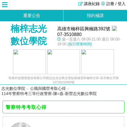
講座紀錄
註冊 / 登入
重要公告
預約補課
楠梓志光
高雄市楠梓區興楠路392號
07-3510880
數位學院
週一至週六 09:00-21:00 週日 09:00-
18:00
(假日營業時間)
智基科技開發股份有限公司附設志光法商文理短期補習班楠梓分班-高市教社字第
10730233300號
志光數位學院
»
公職與國營考取心得
»
114年警察特考三等行政警察-陳○嘉-新營志光數位學院
警察特考考取心得