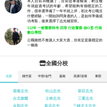
本人目前30幾歲了，目前從事運輸業，剩沒幾
年就超過考試的年齡，希望能夠有個穩定的工
作，很幸運準備了一年半就上岸，初次考公職没
什麼經驗，一開始詢問身邊的人，是如何準備成
功考取，後來選擇了志光補習班。
112年 一般警察特考 四等 行政警察-徐O旻-竹南
數位學院
公職雖然不會讓人大富大貴，但肯定是最穩定的
一條路
全國分校
北部
桃竹苗
中部/金門
嘉南
高屏/澎湖
東部
基隆志光
松山志光
新莊志光
台北旗艦
士林志光
三重志光
永和志光
新店志光
三峽北大志光