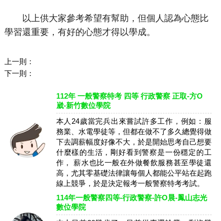
以上供大家參考希望有幫助，但個人認為心態比
學習還重要，有好的心態才得以學成。
上一則：
下一則：
112年 一般警察特考 四等 行政警察 正取-方O
崴-新竹數位學院
本人24歲當完兵出來嘗試許多工作，例如：服
務業、水電學徒等，但都在做不了多久總覺得做
下去調薪幅度好像不大，於是開始思考自己想要
什麼樣的生活，剛好看到警察是一份穩定的工
作， 薪水也比一般在外做餐飲服務甚至學徒還
高，尤其零基礎法律讓每個人都能公平站在起跑
線上競爭，於是決定報考一般警察特考考試。
114年一般警察四等-行政警察-許O晨-鳳山志光
數位學院