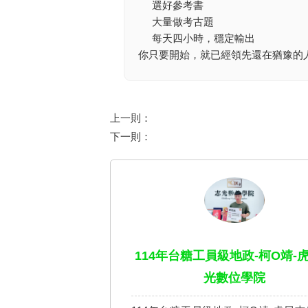
選好參考書
大量做考古題
每天四小時，穩定輸出
你只要開始，就已經領先還在猶豫的
上一則：
下一則：
114年台糖工員級地政-柯O靖-
光數位學院