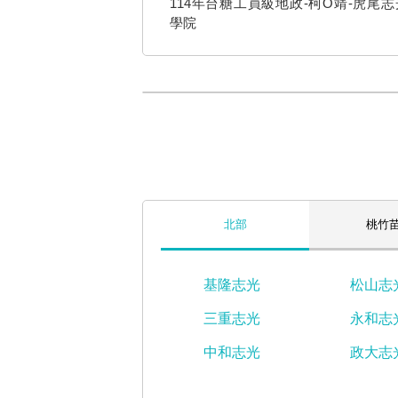
114年台糖工員級地政-柯O靖-虎尾
學院
北部
桃竹
基隆志光
松山志
三重志光
永和志
中和志光
政大志