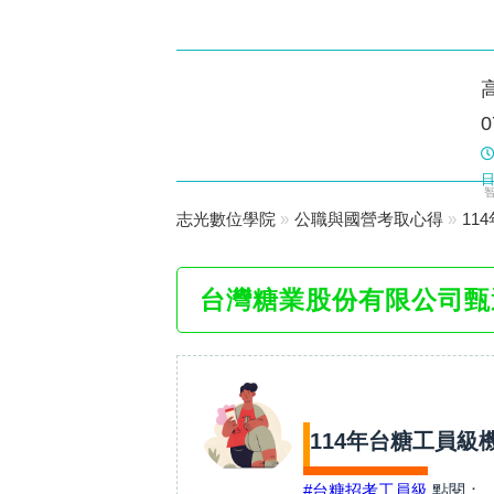
楠梓志光
0
數位學院
日
志光數位學院
»
公職與國營考取心得
»
11
台灣糖業股份有限公司甄
114年台糖工員級
#台糖招考工員級
點閱：