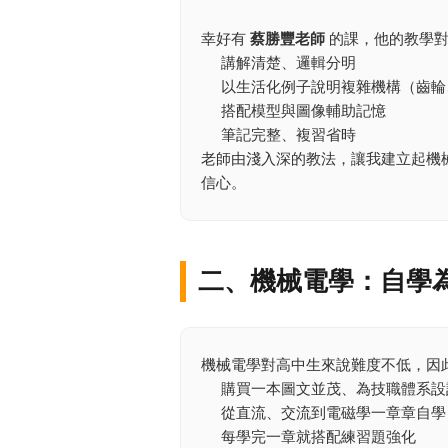
幸好有
蔡勝豐老師
的課，他的教學對
講解清楚、邏輯分明
以生活化例子說明複雜機構（齒輪
搭配模型與圖像輔助記憶
筆記完整、複習省時
老師由淺入深的教法，讓我建立起機
信心。
二、機械電學：自學
機械電學對高中生來說難度不低，因
購買一本圖文並茂、為技職體系設
從直流、交流到電磁學一章章自學
每學完一章就搭配練習題強化