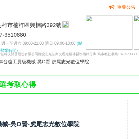
重要公告
高雄市楠梓區興楠路392號
7-3510880
週一至週六 09:00-21:00 週日 09:00-18:00
(假
營業時間)
智基科技開發股份有限公司附設志光法商文理短期補習班楠梓分班-高市教社字第10730233300
4年台糖工員級機械-吳O賢-虎尾志光數位學院
選考取心得
機械-吳O賢-虎尾志光數位學院