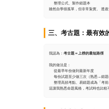
整理公式、製作錯題本
雖然自學很孤單，但非常紮實。 透
三、考古題：最有效
我認為：
考古題＝上榜的最短路徑
我的做法是：
從最早年份做到最新年度
每份試題至少做三次（熟悉→錯題
整理高頻考點、易錯題成為「考前
這讓我熟悉命題風格，考試時也比較