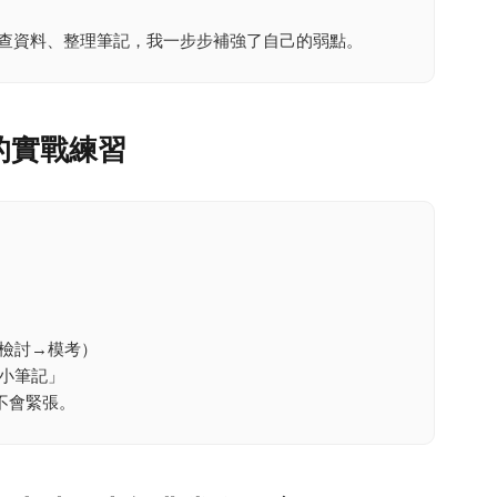
過查資料、整理筆記，我一步步補強了自己的弱點。
的實戰練習
檢討→模考）
小筆記」
不會緊張。