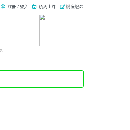
註冊 / 登入
預約上課
講座記錄
號