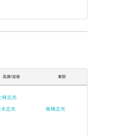
高屏/澎湖
東部
士林志光
淡水志光
板橋志光