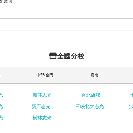
志光數位
全國分校
苗
中部/金門
嘉南
光
新莊志光
台北旗艦
光
新店志光
三峽北大志光
光
樹林志光