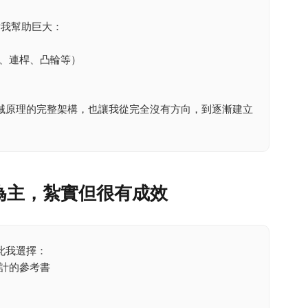
我幫助巨大：
、連桿、凸輪等）
械原理的完整架構，也讓我從完全沒有方向，到逐漸建立
為主，紮實但很有成效
此我選擇：
計的參考書