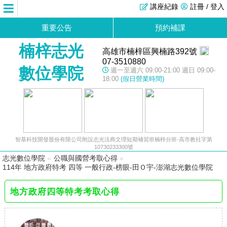
講座紀錄
註冊 / 登入
重要公告
預約補課
楠梓志光
高雄市楠梓區興楠路392號
07-3510880
數位學院
週一至週六 09:00-21:00 週日 09:00-
18:00
(假日營業時間)
智基科技開發股份有限公司附設志光法商文理短期補習班楠梓分班-高市教社字第
10730233300號
志光數位學院
»
公職與國營考取心得
»
114年 地方政府特考 四等 一般行政-榜眼-田Ｏ宇-澎湖志光數位學院
地方政府四等特考考取心得