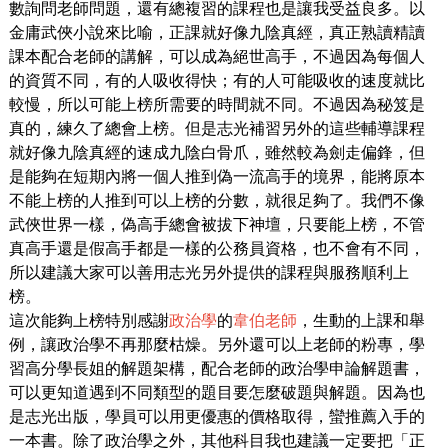
數詢問老師問題，還有總複習的課程也是讓我受益良多。以
金庸武俠小說來比喻，正課就好像九陰真經，真正熟讀精讀
課本配合老師的講解，可以成為絕世高手，不過因為每個人
的資質不同，有的人吸收得快；有的人可能吸收的速度就比
較慢，所以可能上榜所需要的時間就不同。不過因為秘笈是
真的，練久了總會上榜。但是志光補習另外的這些輔導課程
就好像九陰真經的速成九陰白骨爪，雖然較為劍走偏鋒，但
是能夠在短期內將一個人推到偽一流高手的境界，能將原本
不能上榜的人推到可以上榜的分數，就很足夠了。我們不像
武俠世界一樣，偽高手總會被拔下神壇，只要能上榜，不管
真高手還是假高手都是一樣的公務員資格，也不會有不同，
所以建議大家可以善用志光另外提供的課程與服務順利上
榜。
這次能夠上榜特別感謝
政治學
的
韋伯老師
，生動的上課和舉
例，讓政治學不再那麼枯燥。另外還可以上老師的粉專，學
習高分學長姐的解題架構，配合老師的政治學申論解題書，
可以更知道遇到不同類型的題目要怎麼破題與解題。因為也
是志光出版，學員可以用更優惠的價格取得，蠻推薦入手的
一本書。除了政治學之外，其他科目我也建議一定要把「正