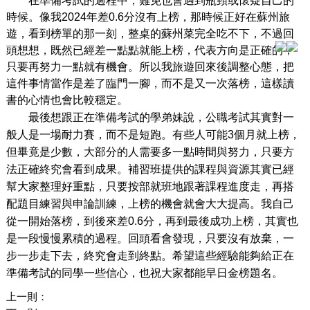
在準備考試的過程中，難免也會遇到瓶頸或懷疑自己的
時候。像我2024年差0.6分沒有上榜，那時候正好在蘇州旅
遊，看到榜單的那一刻，整桌的蘇州菜完全吃不下，不過回
頭想想，既然已經差一點點就能上榜，代表方向是正確的，
只要再努力一點就有機會。所以我旅遊回來後調整心態，把
這件事情當作是差了臨門一腳，而不是又一次落榜，這樣讀
書的心情也會比較穩定。
最後想跟正在準備考試的學弟妹說，公職考試其實對一
般人是一場耐力賽，而不是短跑。有些人可能3個月就上榜，
但畢竟是少數，大部分的人需要多一點時間與努力，只要方
法正確終究會看到成果。補習班提供的課程與資源其實已經
幫大家整理好重點，只要按部就班地跟著課程進度走，再搭
配題目練習與申論訓練，上榜的機會就會大大提高。我自己
從一開始落榜，到後來差0.6分，再到最後成功上榜，其實也
是一段慢慢累積的過程。回頭看會發現，只要沒有放棄，一
步一步走下去，終究會走到終點。希望這些經驗能夠給正在
準備考試的同學一些信心，也祝大家都能早日金榜題名。
上一則：