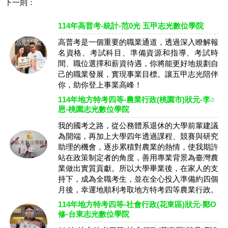
下一則：
114年高普考-統計-范0光 五甲志光數位學院
高普考是一個重要的職業通道，透過深入瞭解報
名資格、考試科目、準備資源和指導、考試時
間、職位選擇和薪資待遇，你將能更好地規劃自
己的職業發展，實現事業目標。讓五甲志光陪伴
你，助你登上事業高峰！
114年地方特考四等-農業行政(桃園市)狀元-李○
恩-桃園志光數位學院
我的國考之路，從公務體系退休的大學前輩建議
為開端，再加上大學四年透過課程、競賽與研究
助理的機會，逐步累積對農業的熱情，使我期許
站在政策制定者的角度，善用專業背景為臺灣農
業做出實質貢獻。所以大學畢業後，在家人的支
持下，成為全職考生，並在全心投入準備約四個
月後，幸運地順利考取地方特考四等農業行政。
114年地方特考四等-社會行政(花東區)狀元-鄭O
修-台東志光數位學院