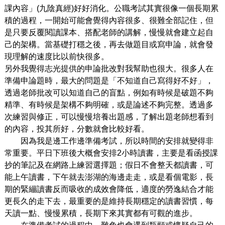
課內容」(九陰真經)好好消化。公職考試其實很像一個長期累
積的過程，一開始可能會覺得內容很多、很難全部記住，但
是只要反覆閱讀課本、搭配老師的講解，慢慢就會建立起自
己的架構。當基礎打穩之後，再去做題目或寫申論，就會發
現理解的速度比以前快很多。
另外我覺得志光提供的申論批改對我幫助也很大。很多人在
準備申論題時，最大的問題是「不知道自己寫得好不好」，
透過老師批改可以知道自己的盲點，例如有時候是破題不夠
精準、有時候是架構不夠明確，或是論述不夠完整。透過多
次練習與修正，可以慢慢培養出題感，了解出題老師想看到
的內容，投其所好，分數就會比較好看。
因為我是邊工作邊準備考試，所以時間的安排就變得非
常重要。平日下班後大概會安排2小時讀書，主要是看函授課
抄的筆記及在網路上練習選擇題；假日不會整天都讀書，可
能上午讀書，下午就去澎湖的海邊走走，或是看個電影，長
期的緊繃讀書反而吸收的成效會降低，適度的勞逸結合才能
更長久的走下去，最重要的是維持長期穩定的讀書習慣，每
天讀一點、慢慢累積，長期下來其實都有可觀的進步。