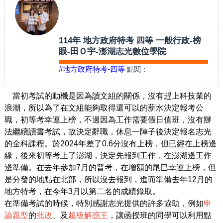
114年 地方政府特考 四等 一般行政-榜
眼-田Ｏ宇-澎湖志光數位學院
#地方政府特考-四等
點閱：
當初考試的動機是因為讀文組的關係，沒有趕上科技業的
浪潮，所以為了在文組能夠取得還可以的薪水決定報考公
職，初等考幸運上榜，不過因為工作需要假日值班，沒有辦
法繼續讀書考試，故決定辭職，休息一陣子後決定報名志光
的全科課程。於2024年差了0.6分沒有上榜，但已經在上榜邊
緣，後來初等考上了澎湖，決定先報到工作，在澎湖邊工作
邊準備。在去年參加7月的普考，在增額的尾巴幸運上榜，但
是分發的地點在北部，所以沒去報到，進而準備去年12月的
地方特考，在今年3月以第二名的成績錄取。
在準備考試的時候，特別感謝志光提供的許多協助，例如
申
論題型
的
批改
、及
超級解惑王
，讓函授班的同學可以利用點