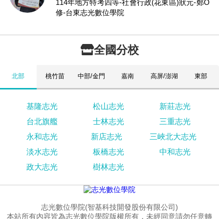
114年地方特考四等-社會行政(花東區)狀元-鄭O
修-台東志光數位學院
全國分校
北部
桃竹苗
中部/金門
嘉南
高屏/澎湖
東部
基隆志光
松山志光
新莊志光
台北旗艦
士林志光
三重志光
永和志光
新店志光
三峽北大志光
淡水志光
板橋志光
中和志光
政大志光
樹林志光
志光數位學院(智基科技開發股份有限公司)
本站所有內容皆為志光數位學院版權所有，未經同意請勿任意轉