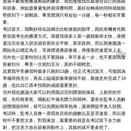
透過不斷實際搬運郵袋的練習，我也慢慢找出最適合自己的路線
與節奏。例如盡量避免跨袋浪費時間，最好在轉身的同時就能順
勢抓到下一袋郵袋。畢竟體測只有短短一分鐘，每一秒都非常重
要。
考試當天，我剛好排在該梯次比較後面的順序，因此有機會先觀
察前面考生的搬運方式。我發現很多人第一趟就衝得太快，身體
還沒完全進入狀況就容易失去平衡，甚至跌倒。所以我會建議一
開始先以穩定為主，等身體適應節奏後，再慢慢把速度加上去。
另外也一定要特別注意不要踩線，寧可多走一步，也不要因為違
規被扣分，畢竟一次就扣五分，真的不能輕忽。
其實我平常練習時最多只跑到13趟，但正式考試當天，可能因為
準備得很充分，再加上臨場節奏掌握得不錯，最後意外完成了14
趟，也比自己原本預期的成績還要更好。
另外我也建議大家可以利用面試完到體測前換裝、上廁所的空
檔，先吃根香蕉、喝點紅牛補充體力與精神。還有在監考人員解
說體測規則時，就可以先開始簡單熱身，讓身體提早進入狀態。
考試時，監考人員會一直唱名目前的趟數以及是否違規，所以過
程中不要想太多。對我來說，最重要的就是在考試當下全力衝
刺，把注意力放在節奏與動作上，其餘的就不要多想了。