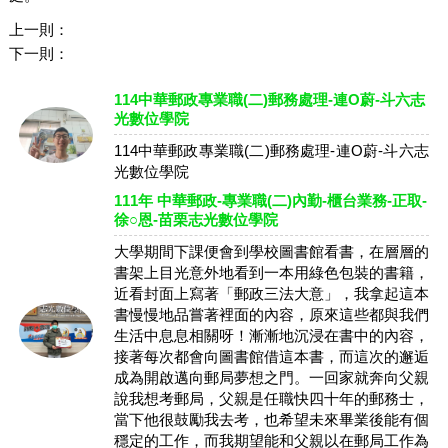
上一則：
下一則：
114中華郵政專業職(二)郵務處理-連O蔚-斗六志
光數位學院
114中華郵政專業職(二)郵務處理-連O蔚-斗六志
光數位學院
111年 中華郵政-專業職(二)內勤-櫃台業務-正取-
徐○恩-苗栗志光數位學院
大學期間下課便會到學校圖書館看書，在層層的
書架上目光意外地看到一本用綠色包裝的書籍，
近看封面上寫著「郵政三法大意」，我拿起這本
書慢慢地品嘗著裡面的內容，原來這些都與我們
生活中息息相關呀！漸漸地沉浸在書中的內容，
接著每次都會向圖書館借這本書，而這次的邂逅
成為開啟邁向郵局夢想之門。一回家就奔向父親
說我想考郵局，父親是任職快四十年的郵務士，
當下他很鼓勵我去考，也希望未來畢業後能有個
穩定的工作，而我期望能和父親以在郵局工作為