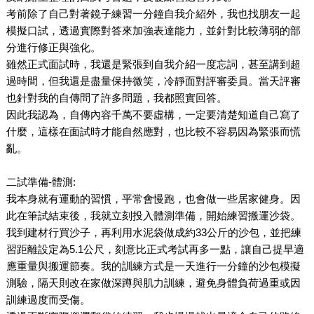
考前除了自己對著鏡子練習一分鐘自我介紹外，我也找朋友一起
模擬口試，透過實際對答來加強表達能力，並針對比較薄弱的部
分進行修正與強化。
雖然正式面試時，我還是緊張到自我介紹一度忘詞，甚至講到超
過時間，但我還是盡量保持微笑，冷靜面對評審委員。當天評審
也針對我的自傳問了許多問題，我都照實回答。
因此我認為，自傳內容千萬不要虛構，一定要清楚知道自己寫了
什麼，這樣在面試時才能自然應對，也比較不容易因為緊張而慌
亂。
二試準備-體測:
我本身就有運動的習慣，平常會慢跑，也會做一些居家健身。因
此在筆試結束後，我就立刻投入體測準備，開始練習搬運沙袋。
我到建材行買沙子，再利用水泥袋做成約33公斤的沙包，並把練
習距離設定為5.1公尺，刻意比正式考試再多一點，讓自己提早適
應重量與搬運節奏。我的訓練方式是一天進行一分鐘的沙包模擬
測驗，隔天則改在家做深蹲與肌力訓練，避免身體負荷過重或因
訓練過度而受傷。