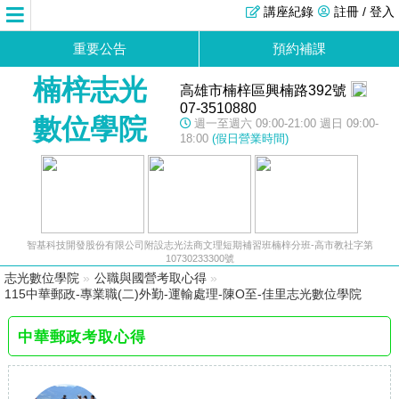
講座紀錄
註冊 / 登入
重要公告
預約補課
楠梓志光
高雄市楠梓區興楠路392號
07-3510880
數位學院
週一至週六 09:00-21:00 週日 09:00-
18:00
(假日營業時間)
智基科技開發股份有限公司附設志光法商文理短期補習班楠梓分班-高市教社字第
10730233300號
志光數位學院
»
公職與國營考取心得
»
115中華郵政-專業職(二)外勤-運輸處理-陳O至-佳里志光數位學院
中華郵政考取心得