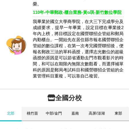
榮。
110年-中華郵政-櫃台業務-黃o琪-新竹數位學院
我畢業於國立大學商學院，在大三下完成學分及
成績要求，提早一年畢業，設定目標在畢業後2
年內上榜，將目標設定在國營聯招企管組和郵局
內勤櫃台。一開始先在居住縣市報名國營聯招企
管組的數位課程，在第一次考完國營聯招後，便
報名郵政三法的單科函授，選擇志光數位的超級
函授的原因是可以節省通勤去門市觀看影片的時
間，和可以在期限內無限次數觀看，而選擇補單
科的原因是郵局考試科目和國營聯招企管組的企
業管理科目重複，可以靠自己複習。
全國分校
北部
桃竹苗
中部/金門
嘉南
高屏/澎湖
東部