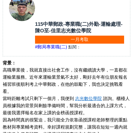
115中華郵政-專業職(二)外勤-運輸處理-
陳O至-佳里志光數位學院
一月考取
#郵局專業職(二)
點閱：
背景：
高職畢業後，我就直接出社會工作，沒有繼續讀大學，一直都在
運輸業服務。近年來運輸業景氣不太好，剛好去年有位朋友報名
補習班後順利考上中華郵政，在他的鼓勵下，我也決定挑戰看
看。
當時距離考試只剩下一個月，我便到
志光數位學院
諮詢。櫃檯人
員根據我的背景與剩餘準備時間，幫我分析最適合的上課方式，
最後我選擇報名在家上課的金榜函授課程。
因為時間真的很緊迫，我只能全力依靠函授課程老師整理的重點
教材與專業輔考資料。幸好課程規劃完整，讓我在短短一週內就