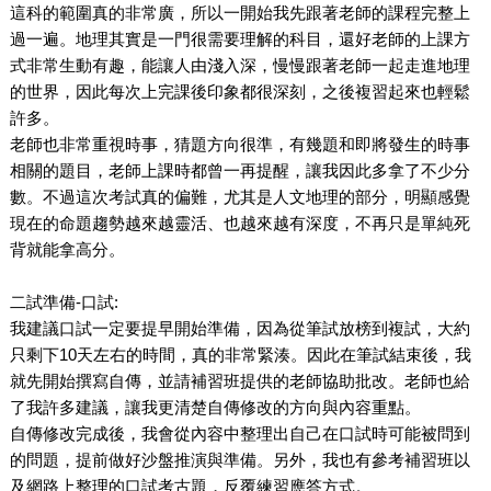
這科的範圍真的非常廣，所以一開始我先跟著老師的課程完整上
過一遍。地理其實是一門很需要理解的科目，還好老師的上課方
式非常生動有趣，能讓人由淺入深，慢慢跟著老師一起走進地理
的世界，因此每次上完課後印象都很深刻，之後複習起來也輕鬆
許多。
老師也非常重視時事，猜題方向很準，有幾題和即將發生的時事
相關的題目，老師上課時都曾一再提醒，讓我因此多拿了不少分
數。不過這次考試真的偏難，尤其是人文地理的部分，明顯感覺
現在的命題趨勢越來越靈活、也越來越有深度，不再只是單純死
背就能拿高分。
二試準備-口試:
我建議口試一定要提早開始準備，因為從筆試放榜到複試，大約
只剩下10天左右的時間，真的非常緊湊。因此在筆試結束後，我
就先開始撰寫自傳，並請補習班提供的老師協助批改。老師也給
了我許多建議，讓我更清楚自傳修改的方向與內容重點。
自傳修改完成後，我會從內容中整理出自己在口試時可能被問到
的問題，提前做好沙盤推演與準備。另外，我也有參考補習班以
及網路上整理的口試考古題，反覆練習應答方式。