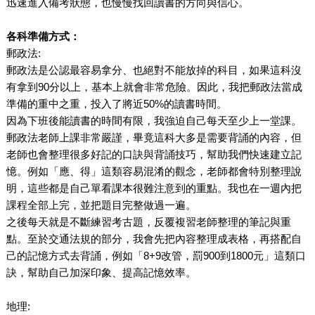
迅速進入備考狀態，也慢慢找回讀書的方向與信心。
各科準備方式：
郵政法:
郵政法是公認最容易拿分、也絕對不能放掉的科目，如果這科沒
有拿到90分以上，基本上就會非常危險。因此，我把郵政法當成
準備的重中之重，投入了將近50%的讀書時間。
因為下班後能讀書的時間有限，我強迫自己每天至少上一堂課。
郵政法老師上課非常嚴謹，畢竟這科大多是需要背誦的內容，但
老師也會整理很多好記的口訣與背誦技巧，幫助我們快速建立記
憶。例如「應、得」這類容易混淆的觀念，老師都會特別整理說
明，這些都是自己單看課本很難注意到的重點。我也在一週內把
課程全部上完，並把題目完整做過一遍。
之後每天就是不斷練習考古題，反覆複習老師整理的筆記與重
點。至於交通法規的部分，我會先把內容整理成表格，再搭配自
己的記憶方式去背誦，例如「8+9改管，罰900到1800元」這類口
訣，幫助自己加深印象、提高記憶效率。
地理: