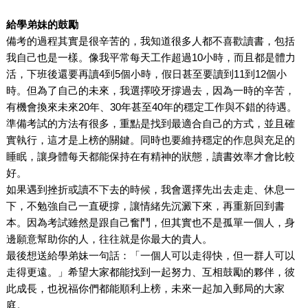
給學弟妹的鼓勵
備考的過程其實是很辛苦的，我知道很多人都不喜歡讀書，包括
我自己也是一樣。像我平常每天工作超過10小時，而且都是體力
活，下班後還要再讀4到5個小時，假日甚至要讀到11到12個小
時。但為了自己的未來，我選擇咬牙撐過去，因為一時的辛苦，
有機會換來未來20年、30年甚至40年的穩定工作與不錯的待遇。
準備考試的方法有很多，重點是找到最適合自己的方式，並且確
實執行，這才是上榜的關鍵。同時也要維持穩定的作息與充足的
睡眠，讓身體每天都能保持在有精神的狀態，讀書效率才會比較
好。
如果遇到挫折或讀不下去的時候，我會選擇先出去走走、休息一
下，不勉強自己一直硬撐，讓情緒先沉澱下來，再重新回到書
本。因為考試雖然是跟自己奮鬥，但其實也不是孤單一個人，身
邊願意幫助你的人，往往就是你最大的貴人。
最後想送給學弟妹一句話：「一個人可以走得快，但一群人可以
走得更遠。」希望大家都能找到一起努力、互相鼓勵的夥伴，彼
此成長，也祝福你們都能順利上榜，未來一起加入郵局的大家
庭。