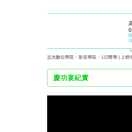
楠梓志光
0
數位學院
日
志光數位學院
»
影音專區
»
113警專 | 
慶功宴紀實