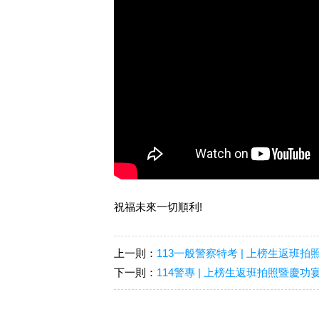
祝福未來一切順利!
上一則：
113一般警察特考 | 上榜生返班拍
下一則：
114警專 | 上榜生返班拍照暨慶功