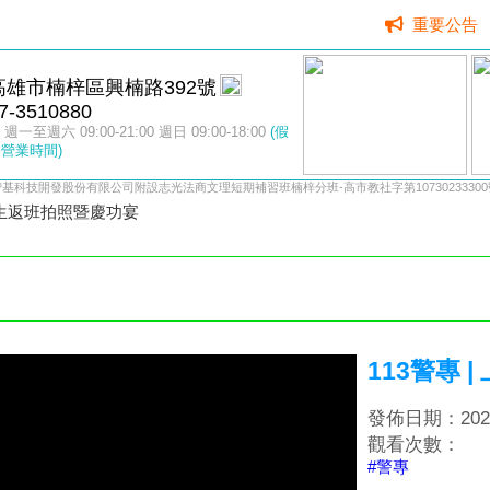
重要公告
高雄市楠梓區興楠路392號
7-3510880
週一至週六 09:00-21:00 週日 09:00-18:00
(假
營業時間)
智基科技開發股份有限公司附設志光法商文理短期補習班楠梓分班-高市教社字第10730233300
上榜生返班拍照暨慶功宴
113警專
發佈日期：2025/
觀看次數：
#警專